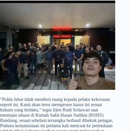
​“Polda Jabar tidak memberi ruang kepada pelaku kekerasan
seperti ini. Kami akan terus memproses kasus ini sesuai
hukum yang berlaku,” tegas Irjen Rudi Setiawan saat
meninjau situasi di Rumah Sakit Hasan Sadikin (RSHS)
Bandung, sesaat sebelum tersangka berhasil dibekuk petugas.
Prahara kemanusiaan ini pertama kali mencuat ke permukaan
setelah pihak keluarga korban secara resmi melayangkan