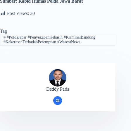
Sumber: Kabid Humas Polda Jawa Barat
Post Views:
30
Tag
#
#PoldaJabar #PenyekapanKekasih #KriminalBandung
#KekerasanTerhadapPerempuan #WasesaNews
Deddy Paris