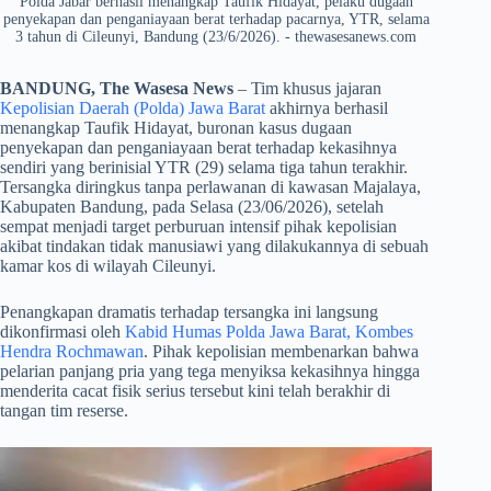
Polda Jabar berhasil menangkap Taufik Hidayat, pelaku dugaan
penyekapan dan penganiayaan berat terhadap pacarnya, YTR, selama
3 tahun di Cileunyi, Bandung (23/6/2026). - thewasesanews.com
BANDUNG, The Wasesa News
– Tim khusus jajaran
Kepolisian Daerah (Polda) Jawa Barat
akhirnya berhasil
menangkap Taufik Hidayat, buronan kasus dugaan
penyekapan dan penganiayaan berat terhadap kekasihnya
sendiri yang berinisial YTR (29) selama tiga tahun terakhir.
Tersangka diringkus tanpa perlawanan di kawasan Majalaya,
Kabupaten Bandung, pada Selasa (23/06/2026), setelah
sempat menjadi target perburuan intensif pihak kepolisian
akibat tindakan tidak manusiawi yang dilakukannya di sebuah
kamar kos di wilayah Cileunyi.
​Penangkapan dramatis terhadap tersangka ini langsung
dikonfirmasi oleh
Kabid Humas Polda Jawa Barat, Kombes
Hendra Rochmawan
. Pihak kepolisian membenarkan bahwa
pelarian panjang pria yang tega menyiksa kekasihnya hingga
menderita cacat fisik serius tersebut kini telah berakhir di
tangan tim reserse.