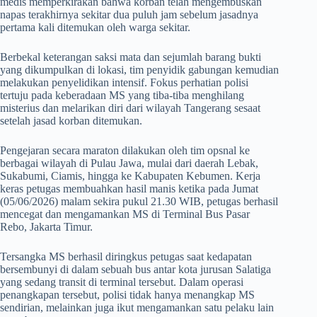
medis memperkirakan bahwa korban telah mengembuskan
napas terakhirnya sekitar dua puluh jam sebelum jasadnya
pertama kali ditemukan oleh warga sekitar.
​Berbekal keterangan saksi mata dan sejumlah barang bukti
yang dikumpulkan di lokasi, tim penyidik gabungan kemudian
melakukan penyelidikan intensif. Fokus perhatian polisi
tertuju pada keberadaan MS yang tiba-tiba menghilang
misterius dan melarikan diri dari wilayah Tangerang sesaat
setelah jasad korban ditemukan.
​Pengejaran secara maraton dilakukan oleh tim opsnal ke
berbagai wilayah di Pulau Jawa, mulai dari daerah Lebak,
Sukabumi, Ciamis, hingga ke Kabupaten Kebumen. Kerja
keras petugas membuahkan hasil manis ketika pada Jumat
(05/06/2026) malam sekira pukul 21.30 WIB, petugas berhasil
mencegat dan mengamankan MS di Terminal Bus Pasar
Rebo, Jakarta Timur.
​Tersangka MS berhasil diringkus petugas saat kedapatan
bersembunyi di dalam sebuah bus antar kota jurusan Salatiga
yang sedang transit di terminal tersebut. Dalam operasi
penangkapan tersebut, polisi tidak hanya menangkap MS
sendirian, melainkan juga ikut mengamankan satu pelaku lain