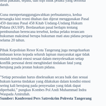
helai pakaian, sepatu, dan topi milik pelaku yang bernoda
darah.
​Guna mempertanggungjawabkan perbuatannya, kedua
tersangka kini resmi ditahan dan dijerat menggunakan Pasal
459 dan/atau Pasal 458 Kitab Undang-Undang Hukum
Pidana (KUHP). Berdasarkan pasal berlapis tentang
pembunuhan berencana tersebut, kedua pelaku terancam
hukuman maksimal berupa hukuman mati atau pidana penjara
selama 20 tahun.
​Pihak Kepolisian Resor Kota Tangerang juga mengeluarkan
imbauan keras kepada seluruh lapisan masyarakat agar tidak
mudah tersulut emosi sesaat dalam menyelesaikan setiap
konflik personal demi menghindari tindakan fatal yang
berujung pada jeratan hukum pidana.
​”Setiap persoalan harus diselesaikan secara baik dan sesuai
hukum karena tindakan yang dilakukan dalam kondisi emosi
sering kali berujung pada penyesalan yang tidak dapat
diperbaiki,” pungkas Kombes Pol Andi Muhammad Indra
Waspada Amirullah.
Sumber:
Konferensi Pers Satreskrim Polresta Tangerang