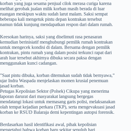
korban yang juga sesama penjual cilok merasa curiga karena
melihat gerobak jualan milik korban masih berada di luar
ruangan meskipun waktu sudah larut malam. Saksi sempat
beberapa kali mengetuk pintu depan kontrakan tersebut
namun tidak kunjung mendapatkan respon dari dalam rumah.
​Keesokan harinya, saksi yang diselimuti rasa penasaran
kemudian berinisiatif menghubungi pemilik rumah kontrakan
untuk mengecek kondisi di dalam. Bersama dengan pemilik
kontrakan, pintu rumah yang dalam posisi terkunci rapat dari
arah luar tersebut akhirnya dibuka secara paksa dengan
menggunakan kunci cadangan.
​”Saat pintu dibuka, korban ditemukan sudah tidak bernyawa,”
ujar Indra Waspada menjelaskan momen krusial penemuan
jasad korban.
Petugas Kepolisian Sektor (Polsek) Cikupa yang menerima
laporan darurat dari masyarakat langsung bergegas
mendatangi lokasi untuk memasang garis polisi, melaksanakan
olah tempat kejadian perkara (TKP), serta mengevakuasi jasad
korban ke RSUD Balaraja demi kepentingan autopsi forensik.
​Berdasarkan hasil identifikasi awal, pihak kepolisian
mengetahui bahwa korban baru sekitar sepuluh hari