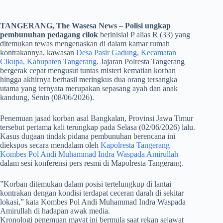
TANGERANG, The Wasesa News
–
Polisi ungkap
pembunuhan pedagang cilok
berinisial P alias R (33) yang
ditemukan tewas mengenaskan di dalam kamar rumah
kontrakannya, kawasan
Desa Pasir Gadung, Kecamatan
Cikupa, Kabupaten Tangerang
. Jajaran Polresta Tangerang
bergerak cepat mengusut tuntas misteri kematian korban
hingga akhirnya berhasil meringkus dua orang tersangka
utama yang ternyata merupakan sepasang ayah dan anak
kandung, Senin (08/06/2026).
​Penemuan jasad korban asal Bangkalan, Provinsi Jawa Timur
tersebut pertama kali terungkap pada Selasa (02/06/2026) lalu.
Kasus dugaan tindak pidana pembunuhan berencana ini
diekspos secara mendalam oleh
Kapolresta Tangerang
Kombes Pol Andi Muhammad Indra Waspada Amirullah
dalam sesi konferensi pers resmi di Mapolresta Tangerang.
​”Korban ditemukan dalam posisi tertelungkup di lantai
kontrakan dengan kondisi terdapat ceceran darah di sekitar
lokasi,” kata Kombes Pol Andi Muhammad Indra Waspada
Amirullah di hadapan awak media.
Kronologi penemuan mayat ini bermula saat rekan sejawat