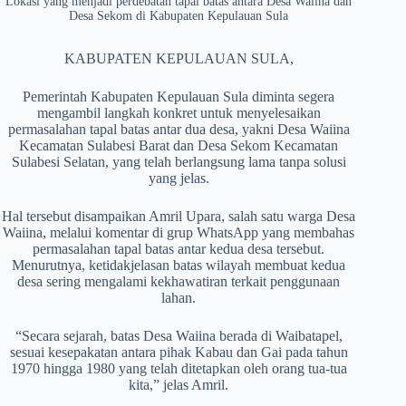
Lokasi yang menjadi perdebatan tapal batas antara Desa Waiina dan
Desa Sekom di Kabupaten Kepulauan Sula
KABUPATEN KEPULAUAN SULA,
Pemerintah Kabupaten Kepulauan Sula diminta segera
mengambil langkah konkret untuk menyelesaikan
permasalahan tapal batas antar dua desa, yakni Desa Waiina
Kecamatan Sulabesi Barat dan Desa Sekom Kecamatan
Sulabesi Selatan, yang telah berlangsung lama tanpa solusi
yang jelas.
Hal tersebut disampaikan Amril Upara, salah satu warga Desa
Waiina, melalui komentar di grup WhatsApp yang membahas
permasalahan tapal batas antar kedua desa tersebut.
Menurutnya, ketidakjelasan batas wilayah membuat kedua
desa sering mengalami kekhawatiran terkait penggunaan
lahan.
“Secara sejarah, batas Desa Waiina berada di Waibatapel,
sesuai kesepakatan antara pihak Kabau dan Gai pada tahun
1970 hingga 1980 yang telah ditetapkan oleh orang tua-tua
kita,” jelas Amril.