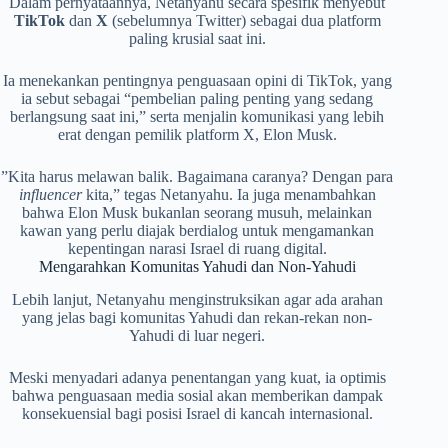
​Dalam pernyataannya, Netanyahu secara spesifik menyebut
TikTok
dan
X
(sebelumnya Twitter) sebagai dua platform
paling krusial saat ini.
Ia menekankan pentingnya penguasaan opini di TikTok, yang
ia sebut sebagai “pembelian paling penting yang sedang
berlangsung saat ini,” serta menjalin komunikasi yang lebih
erat dengan pemilik platform X, Elon Musk.
​”Kita harus melawan balik. Bagaimana caranya? Dengan para
influencer
kita,” tegas Netanyahu. Ia juga menambahkan
bahwa Elon Musk bukanlan seorang musuh, melainkan
kawan yang perlu diajak berdialog untuk mengamankan
kepentingan narasi Israel di ruang digital.
​Mengarahkan Komunitas Yahudi dan Non-Yahudi
​Lebih lanjut, Netanyahu menginstruksikan agar ada arahan
yang jelas bagi komunitas Yahudi dan rekan-rekan non-
Yahudi di luar negeri.
Meski menyadari adanya penentangan yang kuat, ia optimis
bahwa penguasaan media sosial akan memberikan dampak
konsekuensial bagi posisi Israel di kancah internasional.