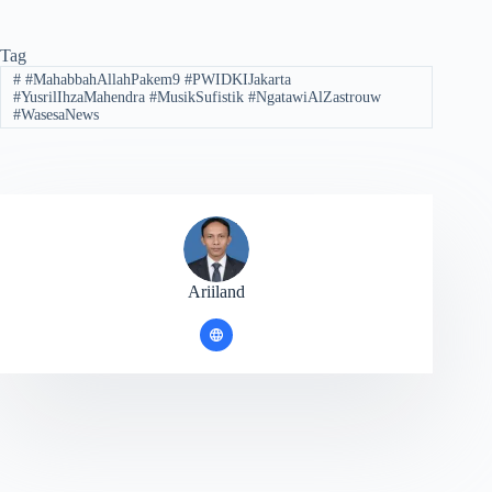
Tag
#
#MahabbahAllahPakem9 #PWIDKIJakarta
#YusrilIhzaMahendra #MusikSufistik #NgatawiAlZastrouw
#WasesaNews
Ariiland