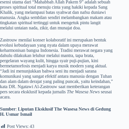
esensi utama dari “Mahabbah Allah Pakem 9” adalah sebuah
proses spiritual total menuju cinta yang hakiki kepada Sang
Khalik, yang melampaui batas syahwat dan nafsu duniawi
manusia. Angka sembilan sendiri melambangkan makam atau
tingkatan spiritual tertinggi untuk mengetuk pintu langit
melalui untaian nada, zikir, dan munajat doa.
​Zastrouw menilai konser kolaboratif ini merupakan bentuk
evolusi kebudayaan yang nyata dalam upaya merawat
keharmonisan bangsa Indonesia. Tradisi merawat negara yang
dahulu dilakukan leluhur melalui mantra, tapa brata,
pergelaran wayang kulit, hingga syair puji-pujian, kini
bermetamorfosis menjadi karya musik modern yang aktual.
“Jadi ini menunjukkan bahwa seni itu menjadi sarana
komunikasi yang sangat efektif antara manusia dengan Tuhan
dan alam dalam derajat yang paling puncak, yaitu keindahan,”
kata DR. Ngatawi Al-Zastrouw saat memberikan keterangan
pers secara eksklusif kepada jurnalis
The Wasesa News
seusai
acara.
Sumber
:
Liputan
Eksklusif The Wasesa News di Gedung
H. Usmar Ismail
Post Views:
43