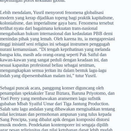
kepentingan poros kekuatan global.
​Lebih mendalam, Yusril menyoroti fenomena globalisasi
modern yang kerap dijadikan topeng bagi praktik kapitalisme,
kolonialisme, dan imperialisme gaya baru. Fenomena tersebut
terlihat nyata dari bagaimana kekuatan trans-nasional
mengabaikan hukum internasional dan kedaulatan PBB demi
menindas pihak yang lemah. Oleh karena itu, ia mengapresiasi
tinggi inisiatif seni religius ini sebagai instrumen penggugah
nurani kemanusiaan. “Di tengah keprihatinan yang melanda
bangsa kita, masih ada orang-orang seperti Pak Saiful dan
kawan-kawan yang sangat peduli dengan keadaan ini, dan
sesuai kapasitas profesional beliau sebagai seniman,
mengungkapkan semua jeritan itu dalam bentuk lagu-lagu
indah yang dipersembahkan malam ini,” tutur Yusril.
​Sebagai puncak acara, panggung konser diguncang oleh
penampilan spektakuler Taraz Biztara, Baruna Priyotomo, dan
Yoel Perry yang membawakan aransemen lagu sufistik
gubahan Mbah Syaiful Umar dari Tiga Jantung Production.
Salah satu lagu andalan yang dibawakan mengisahkan tentang
nilai kecintaan dan permohonan ampunan yang tulus kepada
Sang Pencipta, yang dibalut apik dengan komposisi distorsi
musik modern. Pendekatan kontemporer ini sengaja dipilih
agar pesan religiusitas dan nilai ketuhanan dapat lebih mudah