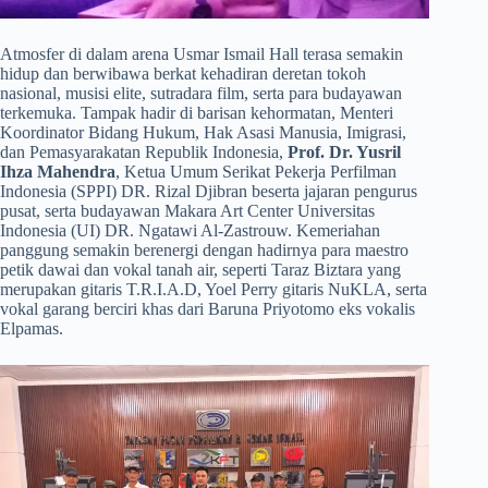
​Atmosfer di dalam arena Usmar Ismail Hall terasa semakin
hidup dan berwibawa berkat kehadiran deretan tokoh
nasional, musisi elite, sutradara film, serta para budayawan
terkemuka. Tampak hadir di barisan kehormatan, Menteri
Koordinator Bidang Hukum, Hak Asasi Manusia, Imigrasi,
dan Pemasyarakatan Republik Indonesia,
Prof. Dr. Yusril
Ihza Mahendra
, Ketua Umum Serikat Pekerja Perfilman
Indonesia (SPPI) DR. Rizal Djibran beserta jajaran pengurus
pusat, serta budayawan Makara Art Center Universitas
Indonesia (UI) DR. Ngatawi Al-Zastrouw. Kemeriahan
panggung semakin berenergi dengan hadirnya para maestro
petik dawai dan vokal tanah air, seperti Taraz Biztara yang
merupakan gitaris T.R.I.A.D, Yoel Perry gitaris NuKLA, serta
vokal garang berciri khas dari Baruna Priyotomo eks vokalis
Elpamas.