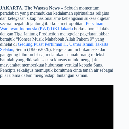
JAKARTA, The Wasesa News
– Sebuah momentum
peradaban yang memadukan kedalaman spiritualitas religius
dan ketegasan sikap nasionalisme kebangsaan sukses digelar
secara megah di jantung ibu kota metropolitan.
Persatuan
Wartawan Indonesia (PWI) DKI Jakarta
berkolaborasi taktis
dengan Tiga Jantung Production menggelar pagelaran akbar
bertajuk “Konser Musik Mahabbah Allah Pakem 9” yang
dihelat di
Gedung Pusat Perfilman H. Usmar Ismail, Jakarta
Selatan
, Senin (18/05/2026). Pergelaran ini bukan sekadar
panggung hiburan biasa, melainkan sebuah ruang refleksi
batiniah yang didesain secara khusus untuk mengajak
masyarakat memperkuat hubungan vertikal kepada Sang
Pencipta sekaligus memupuk komitmen cinta tanah air sebagai
pilar utama dalam menghadapi tantangan zaman.