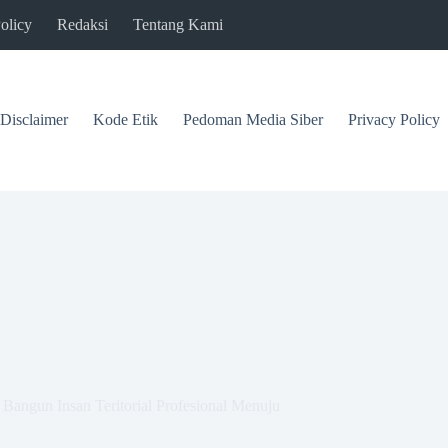
olicy
Redaksi
Tentang Kami
Disclaimer
Kode Etik
Pedoman Media Siber
Privacy Policy
ngun Insan Teritorial Profesional Menuju