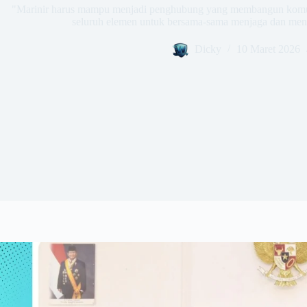
"Marinir harus mampu menjadi penghubung yang membangun komuni
seluruh elemen untuk bersama-sama menjaga dan meng
Dicky
10 Maret 2026