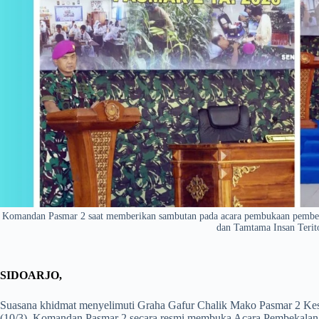
Komandan Pasmar 2 saat memberikan sambutan pada acara pembukaan pembekala
dan Tamtama Insan Terito
SIDOARJO,
Suasana khidmat menyelimuti Graha Gafur Chalik Mako Pasmar 2 Kesat
(10/3). Komandan Pasmar 2 secara resmi membuka Acara Pembekala