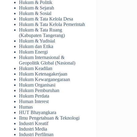
Hukum & Politik
Hukum & Sejarah
Hukum & Sosial
Hukum & Tata Kelola Desa
Hukum & Tata Kelola Pemerintah
Hukum & Tata Ruang
(Kabupaten Tangerang)
Hukum & Yudisial
Hukum dan Etika
Hukum Energi
atrian Moekijat Gedangan,
Hukum Internasional &
Geopolitik Global (Nasional)
Hukum Keadilan
Hukum Ketenagakerjaan
Hukum Kewarganegaraan
Hukum Organisasi
Hukum Pemburuhan
Hukum Perdata
Human Interest
Humas
HUT Bhayangkara
Ilmu Pengetahuan & Teknologi
Industri Kreatif
Industri Media
Industri Perfilman