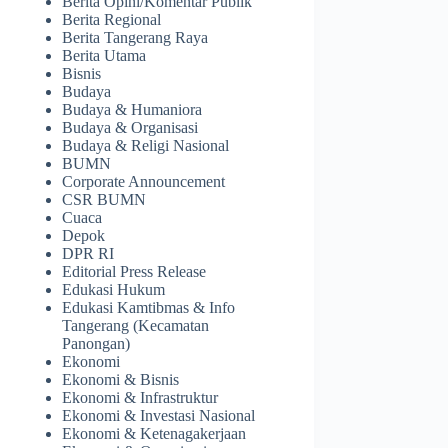
Berita Opini/Komentar Publik
Berita Regional
Berita Tangerang Raya
Berita Utama
Bisnis
Budaya
Budaya & Humaniora
Budaya & Organisasi
Budaya & Religi Nasional
BUMN
Corporate Announcement
CSR BUMN
Cuaca
Depok
DPR RI
Editorial Press Release
Edukasi Hukum
Edukasi Kamtibmas & Info
Tangerang (Kecamatan
Panongan)
Ekonomi
Ekonomi & Bisnis
Ekonomi & Infrastruktur
Ekonomi & Investasi Nasional
Ekonomi & Ketenagakerjaan