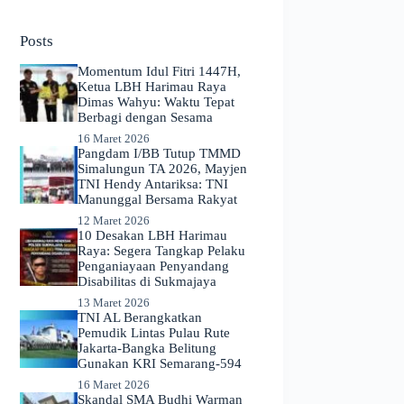
No
results
Posts
Momentum Idul Fitri 1447H,
Ketua LBH Harimau Raya
Dimas Wahyu: Waktu Tepat
Berbagi dengan Sesama
16 Maret 2026
Pangdam I/BB Tutup TMMD
Simalungun TA 2026, Mayjen
TNI Hendy Antariksa: TNI
Manunggal Bersama Rakyat
12 Maret 2026
​10 Desakan LBH Harimau
Raya: Segera Tangkap Pelaku
Penganiayaan Penyandang
Disabilitas di Sukmajaya
13 Maret 2026
TNI AL Berangkatkan
Pemudik Lintas Pulau Rute
Jakarta-Bangka Belitung
Gunakan KRI Semarang-594
16 Maret 2026
Skandal SMA Budhi Warman