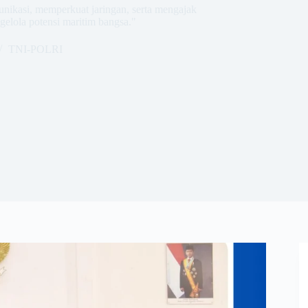
kasi, memperkuat jaringan, serta mengajak
elola potensi maritim bangsa."
TNI-POLRI