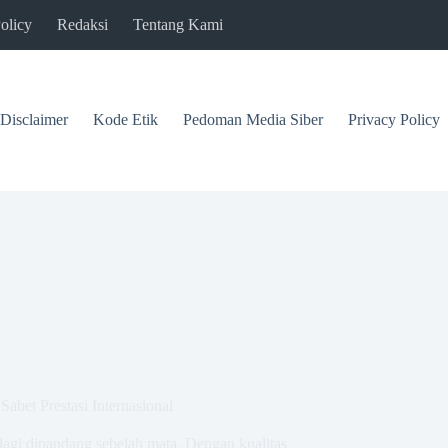
olicy
Redaksi
Tentang Kami
Disclaimer
Kode Etik
Pedoman Media Siber
Privacy Policy
bet Prestasi Internasional
 lagi dipandang sebelah mata. Dengan kualitas