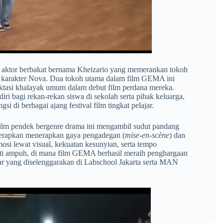
leh aktor berbakat bernama Kheizario yang memerankan tokoh
 karakter Nova. Dua tokoh utama dalam film GEMA ini
ektasi khalayak umum dalam debut film perdana mereka.
ri bagi rekan-rekan siswa di sekolah serta pihak keluarga,
i di berbagai ajang festival film tingkat pelajar.
film pendek bergenre drama ini mengambil sudut pandang
terapkan menerapkan gaya pengadegan (
mise-en-scène
) dan
i lewat visual, kekuatan kesunyian, serta tempo
ukti ampuh, di mana film GEMA berhasil meraih penghargaan
jar yang diselenggarakan di Labschool Jakarta serta MAN