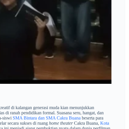
reatif di kalangan generasi muda kian menunjukkan
las di ranah pendidikan formal. Suasana seru, hangat, dan
a-siswi
SMA Bintara dan SMA Cakra Buana
beserta para
lar secara sukses di ruang
home theater
Cakra Buana,
Kota
wa ini menjadi ajang pembuktian nyata dalam dunia perfilman