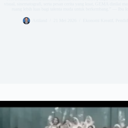
visual, sinematografi, serta pesan cerita yang kuat, GEMA dinilai m
ruang lebih luas bagi talenta muda untuk berkembang.” — Ibu 
Ariiland
21 Mei 2026
Ekonomi Kreatif
,
Pendid