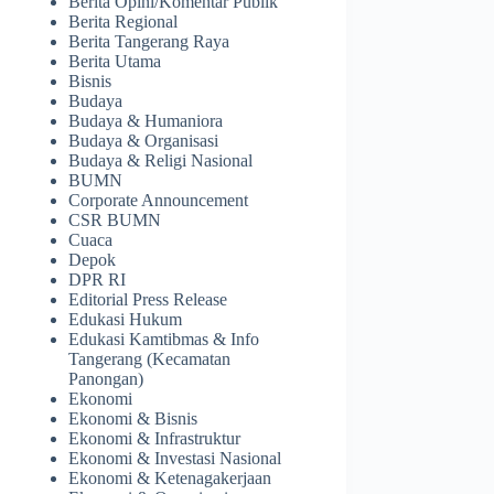
Berita Opini/Komentar Publik
Berita Regional
Berita Tangerang Raya
Berita Utama
Bisnis
Budaya
Budaya & Humaniora
Budaya & Organisasi
Budaya & Religi Nasional
BUMN
Corporate Announcement
CSR BUMN
Cuaca
Depok
DPR RI
Editorial Press Release
Edukasi Hukum
Edukasi Kamtibmas & Info
Tangerang (Kecamatan
Panongan)
Ekonomi
Ekonomi & Bisnis
Ekonomi & Infrastruktur
Ekonomi & Investasi Nasional
Ekonomi & Ketenagakerjaan