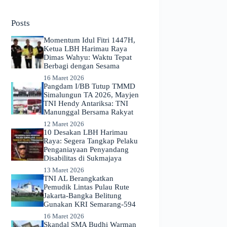
No
results
Posts
Momentum Idul Fitri 1447H,
Ketua LBH Harimau Raya
Dimas Wahyu: Waktu Tepat
Berbagi dengan Sesama
16 Maret 2026
Pangdam I/BB Tutup TMMD
Simalungun TA 2026, Mayjen
TNI Hendy Antariksa: TNI
Manunggal Bersama Rakyat
12 Maret 2026
​10 Desakan LBH Harimau
Raya: Segera Tangkap Pelaku
Penganiayaan Penyandang
Disabilitas di Sukmajaya
13 Maret 2026
TNI AL Berangkatkan
Pemudik Lintas Pulau Rute
Jakarta-Bangka Belitung
Gunakan KRI Semarang-594
16 Maret 2026
Skandal SMA Budhi Warman