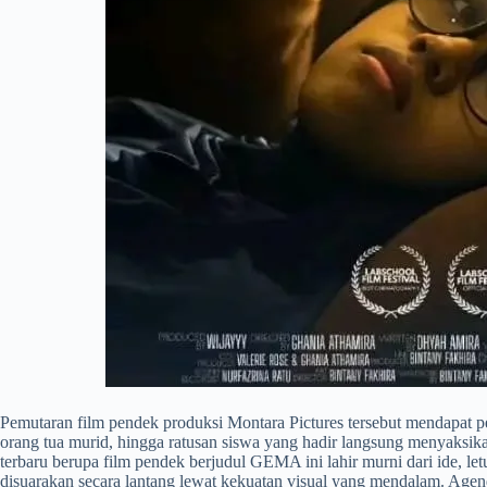
​Pemutaran film pendek produksi Montara Pictures tersebut mendapat per
orang tua murid, hingga ratusan siswa yang hadir langsung menyaksikan
terbaru berupa film pendek berjudul GEMA ini lahir murni dari ide, let
disuarakan secara lantang lewat kekuatan visual yang mendalam. Agenda