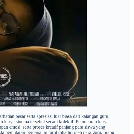
hatian besar serta apresiasi luar biasa dari kalangan guru,
 karya sinema tersebut secara kolektif. Peluncuran karya
upan emosi, serta proses kreatif panjang para siswa yang
 pemutaran perdana ini turut dihadiri oleh para guru, orang