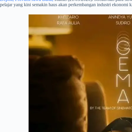
pelajar yang kini semakin haus akan perkembangan industri ekonomi krea