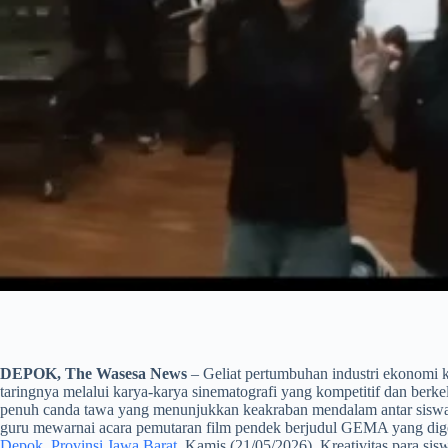
DEPOK, The Wasesa News
– Geliat pertumbuhan industri ekonomi k
taringnya melalui karya-karya sinematografi yang kompetitif dan berke
penuh canda tawa yang menunjukkan keakraban mendalam antar sisw
guru mewarnai acara pemutaran film pendek berjudul GEMA yang dige
Depok, Provinsi Jawa Barat,
Kamis (21/05/2026). Kreativitas para sis