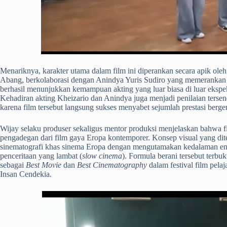
​Menariknya, karakter utama dalam film ini diperankan secara apik o
Abang, berkolaborasi dengan Anindya Yuris Sudiro yang memerankan
berhasil menunjukkan kemampuan akting yang luar biasa di luar eksp
Kehadiran akting Kheizario dan Anindya juga menjadi penilaian tersendi
karena film tersebut langsung sukses menyabet sejumlah prestasi bergengs
​Wijay selaku produser sekaligus mentor produksi menjelaskan bahwa 
pengadegan dari film gaya Eropa kontemporer. Konsep visual yang di
sinematografi khas sinema Eropa dengan mengutamakan kedalaman emos
penceritaan yang lambat (
slow cinema
). Formula berani tersebut terb
sebagai
Best Movie
dan
Best Cinematography
dalam festival film pela
Insan Cendekia.