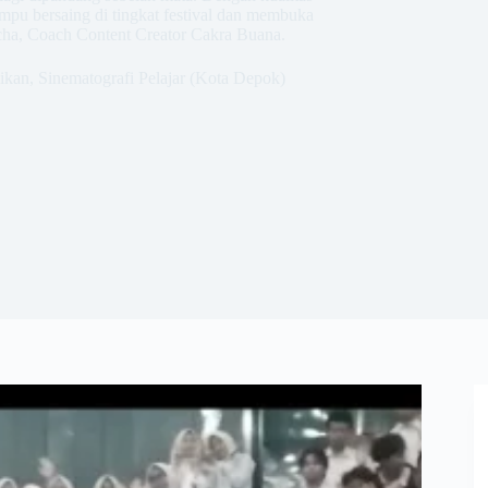
ampu bersaing di tingkat festival dan membuka
Icha, Coach Content Creator Cakra Buana.
ikan
,
Sinematografi Pelajar (Kota Depok)