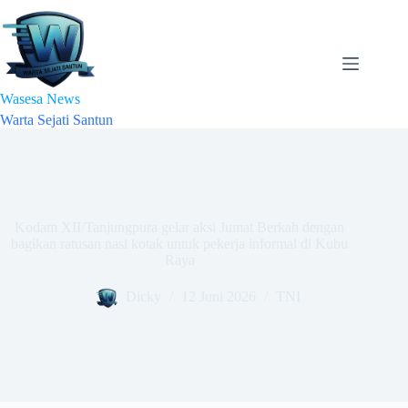
Skip
to
content
Wasesa News
Warta Sejati Santun
Kodam XII/Tanjungpura gelar aksi Jumat Berkah dengan
bagikan ratusan nasi kotak untuk pekerja informal di Kubu
Raya
Dicky
12 Juni 2026
TNI