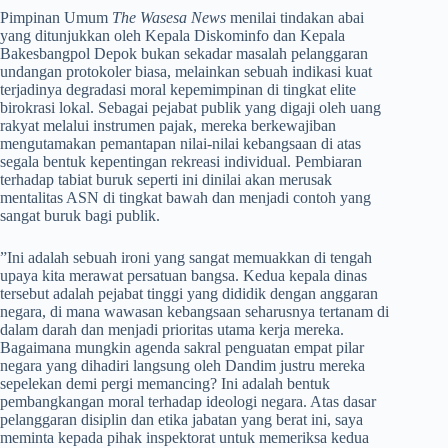
​Pimpinan Umum
The Wasesa News
menilai tindakan abai
yang ditunjukkan oleh Kepala Diskominfo dan Kepala
Bakesbangpol Depok bukan sekadar masalah pelanggaran
undangan protokoler biasa, melainkan sebuah indikasi kuat
terjadinya degradasi moral kepemimpinan di tingkat elite
birokrasi lokal. Sebagai pejabat publik yang digaji oleh uang
rakyat melalui instrumen pajak, mereka berkewajiban
mengutamakan pemantapan nilai-nilai kebangsaan di atas
segala bentuk kepentingan rekreasi individual. Pembiaran
terhadap tabiat buruk seperti ini dinilai akan merusak
mentalitas ASN di tingkat bawah dan menjadi contoh yang
sangat buruk bagi publik.
​”Ini adalah sebuah ironi yang sangat memuakkan di tengah
upaya kita merawat persatuan bangsa. Kedua kepala dinas
tersebut adalah pejabat tinggi yang dididik dengan anggaran
negara, di mana wawasan kebangsaan seharusnya tertanam di
dalam darah dan menjadi prioritas utama kerja mereka.
Bagaimana mungkin agenda sakral penguatan empat pilar
negara yang dihadiri langsung oleh Dandim justru mereka
sepelekan demi pergi memancing? Ini adalah bentuk
pembangkangan moral terhadap ideologi negara. Atas dasar
pelanggaran disiplin dan etika jabatan yang berat ini, saya
meminta kepada pihak inspektorat untuk memeriksa kedua