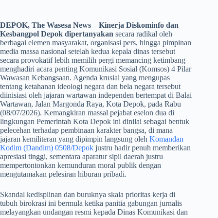
DEPOK, The Wasesa News
–
Kinerja Diskominfo dan
Kesbangpol Depok dipertanyakan
secara radikal oleh
berbagai elemen masyarakat, organisasi pers, hingga pimpinan
media massa nasional setelah kedua kepala dinas tersebut
secara provokatif lebih memilih pergi memancing ketimbang
menghadiri acara penting Komunikasi Sosial (Komsos) 4 Pilar
Wawasan Kebangsaan. Agenda krusial yang mengupas
tentang ketahanan ideologi negara dan bela negara tersebut
diinisiasi oleh jajaran wartawan independen bertempat di Balai
Wartawan, Jalan Margonda Raya, Kota Depok, pada Rabu
(08/07/2026). Kemangkiran massal pejabat eselon dua di
lingkungan Pemerintah Kota Depok ini dinilai sebagai bentuk
pelecehan terhadap pembinaan karakter bangsa, di mana
jajaran kemiliteran yang dipimpin langsung oleh
Komandan
Kodim (Dandim) 0508/Depok
justru hadir penuh memberikan
apresiasi tinggi, sementara aparatur sipil daerah justru
mempertontonkan kemunduran moral publik dengan
mengutamakan pelesiran hiburan pribadi.
​Skandal kedisplinan dan buruknya skala prioritas kerja di
tubuh birokrasi ini bermula ketika panitia gabungan jurnalis
melayangkan undangan resmi kepada Dinas Komunikasi dan