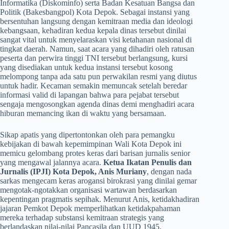
Informatika (Diskominfo) serta Badan Kesatuan Bangsa dan
Politik (Bakesbangpol) Kota Depok. Sebagai instansi yang
bersentuhan langsung dengan kemitraan media dan ideologi
kebangsaan, kehadiran kedua kepala dinas tersebut dinilai
sangat vital untuk menyelaraskan visi ketahanan nasional di
tingkat daerah. Namun, saat acara yang dihadiri oleh ratusan
peserta dan perwira tinggi TNI tersebut berlangsung, kursi
yang disediakan untuk kedua instansi tersebut kosong
melompong tanpa ada satu pun perwakilan resmi yang diutus
untuk hadir. Kecaman semakin memuncak setelah beredar
informasi valid di lapangan bahwa para pejabat tersebut
sengaja mengosongkan agenda dinas demi menghadiri acara
hiburan memancing ikan di waktu yang bersamaan.
​Sikap apatis yang dipertontonkan oleh para pemangku
kebijakan di bawah kepemimpinan Wali Kota Depok ini
memicu gelombang protes keras dari barisan jurnalis senior
yang mengawal jalannya acara.
Ketua Ikatan Penulis dan
Jurnalis (IPJI) Kota Depok, Anis Muriany
, dengan nada
sarkas mengecam keras arogansi birokrasi yang dinilai gemar
mengotak-ngotakkan organisasi wartawan berdasarkan
kepentingan pragmatis sepihak. Menurut Anis, ketidakhadiran
jajaran Pemkot Depok memperlihatkan ketidakpahaman
mereka terhadap substansi kemitraan strategis yang
berlandaskan nilai-nilai Pancasila dan UUD 1945.