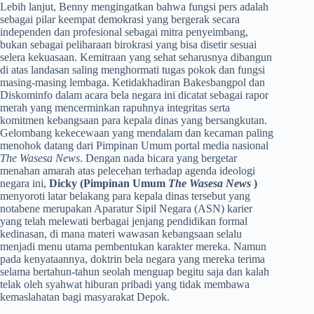
​Lebih lanjut, Benny mengingatkan bahwa fungsi pers adalah
sebagai pilar keempat demokrasi yang bergerak secara
independen dan profesional sebagai mitra penyeimbang,
bukan sebagai peliharaan birokrasi yang bisa disetir sesuai
selera kekuasaan. Kemitraan yang sehat seharusnya dibangun
di atas landasan saling menghormati tugas pokok dan fungsi
masing-masing lembaga. Ketidakhadiran Bakesbangpol dan
Diskominfo dalam acara bela negara ini dicatat sebagai rapor
merah yang mencerminkan rapuhnya integritas serta
komitmen kebangsaan para kepala dinas yang bersangkutan.
​Gelombang kekecewaan yang mendalam dan kecaman paling
menohok datang dari Pimpinan Umum portal media nasional
The Wasesa News
. Dengan nada bicara yang bergetar
menahan amarah atas pelecehan terhadap agenda ideologi
negara ini,
Dicky (Pimpinan Umum
The Wasesa News
)
menyoroti latar belakang para kepala dinas tersebut yang
notabene merupakan Aparatur Sipil Negara (ASN) karier
yang telah melewati berbagai jenjang pendidikan formal
kedinasan, di mana materi wawasan kebangsaan selalu
menjadi menu utama pembentukan karakter mereka. Namun
pada kenyataannya, doktrin bela negara yang mereka terima
selama bertahun-tahun seolah menguap begitu saja dan kalah
telak oleh syahwat hiburan pribadi yang tidak membawa
kemaslahatan bagi masyarakat Depok.