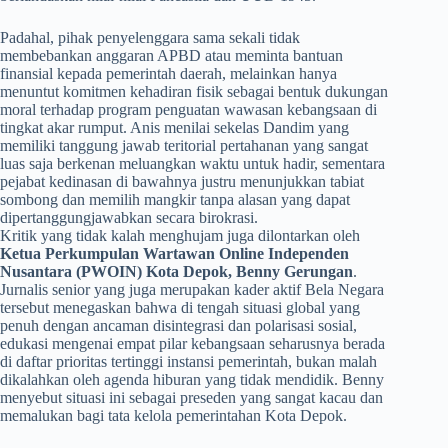
​Padahal, pihak penyelenggara sama sekali tidak
membebankan anggaran APBD atau meminta bantuan
finansial kepada pemerintah daerah, melainkan hanya
menuntut komitmen kehadiran fisik sebagai bentuk dukungan
moral terhadap program penguatan wawasan kebangsaan di
tingkat akar rumput. Anis menilai sekelas Dandim yang
memiliki tanggung jawab teritorial pertahanan yang sangat
luas saja berkenan meluangkan waktu untuk hadir, sementara
pejabat kedinasan di bawahnya justru menunjukkan tabiat
sombong dan memilih mangkir tanpa alasan yang dapat
dipertanggungjawabkan secara birokrasi.
​Kritik yang tidak kalah menghujam juga dilontarkan oleh
Ketua Perkumpulan Wartawan Online Independen
Nusantara (PWOIN) Kota Depok, Benny Gerungan
.
Jurnalis senior yang juga merupakan kader aktif Bela Negara
tersebut menegaskan bahwa di tengah situasi global yang
penuh dengan ancaman disintegrasi dan polarisasi sosial,
edukasi mengenai empat pilar kebangsaan seharusnya berada
di daftar prioritas tertinggi instansi pemerintah, bukan malah
dikalahkan oleh agenda hiburan yang tidak mendidik. Benny
menyebut situasi ini sebagai preseden yang sangat kacau dan
memalukan bagi tata kelola pemerintahan Kota Depok.