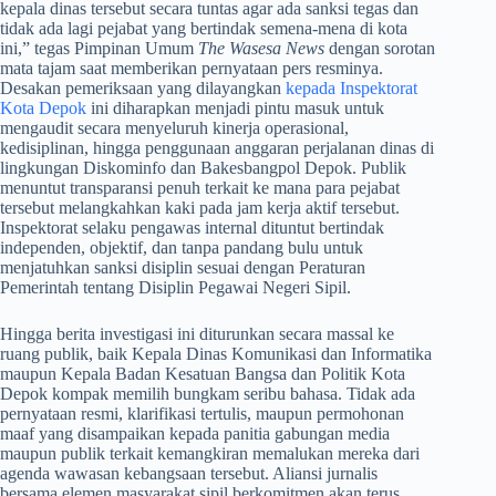
kepala dinas tersebut secara tuntas agar ada sanksi tegas dan
tidak ada lagi pejabat yang bertindak semena-mena di kota
ini,” tegas Pimpinan Umum
The Wasesa News
dengan sorotan
mata tajam saat memberikan pernyataan pers resminya.
Desakan pemeriksaan yang dilayangkan
kepada Inspektorat
Kota Depok
ini diharapkan menjadi pintu masuk untuk
mengaudit secara menyeluruh kinerja operasional,
kedisiplinan, hingga penggunaan anggaran perjalanan dinas di
lingkungan Diskominfo dan Bakesbangpol Depok. Publik
menuntut transparansi penuh terkait ke mana para pejabat
tersebut melangkahkan kaki pada jam kerja aktif tersebut.
Inspektorat selaku pengawas internal dituntut bertindak
independen, objektif, dan tanpa pandang bulu untuk
menjatuhkan sanksi disiplin sesuai dengan Peraturan
Pemerintah tentang Disiplin Pegawai Negeri Sipil.
​Hingga berita investigasi ini diturunkan secara massal ke
ruang publik, baik Kepala Dinas Komunikasi dan Informatika
maupun Kepala Badan Kesatuan Bangsa dan Politik Kota
Depok kompak memilih bungkam seribu bahasa. Tidak ada
pernyataan resmi, klarifikasi tertulis, maupun permohonan
maaf yang disampaikan kepada panitia gabungan media
maupun publik terkait kemangkiran memalukan mereka dari
agenda wawasan kebangsaan tersebut. Aliansi jurnalis
bersama elemen masyarakat sipil berkomitmen akan terus