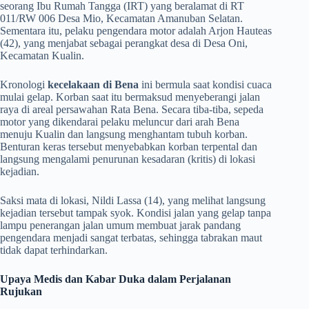
seorang Ibu Rumah Tangga (IRT) yang beralamat di RT
011/RW 006 Desa Mio, Kecamatan Amanuban Selatan.
Sementara itu, pelaku pengendara motor adalah Arjon Hauteas
(42), yang menjabat sebagai perangkat desa di Desa Oni,
Kecamatan Kualin.
​Kronologi
kecelakaan di Bena
ini bermula saat kondisi cuaca
mulai gelap. Korban saat itu bermaksud menyeberangi jalan
raya di areal persawahan Rata Bena. Secara tiba-tiba, sepeda
motor yang dikendarai pelaku meluncur dari arah Bena
menuju Kualin dan langsung menghantam tubuh korban.
Benturan keras tersebut menyebabkan korban terpental dan
langsung mengalami penurunan kesadaran (kritis) di lokasi
kejadian.
​Saksi mata di lokasi, Nildi Lassa (14), yang melihat langsung
kejadian tersebut tampak syok. Kondisi jalan yang gelap tanpa
lampu penerangan jalan umum membuat jarak pandang
pengendara menjadi sangat terbatas, sehingga tabrakan maut
tidak dapat terhindarkan.
Upaya Medis dan Kabar Duka dalam Perjalanan
Rujukan