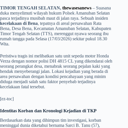
TIMOR TENGAH SELATAN,
thewasesanews
– Suasana
duka menyelimuti wilayah hukum Polsek Amanuban Selatan
pasca terjadinya musibah maut di jalan raya. Sebuah insiden
kecelakaan di Bena
, tepatnya di areal persawahan Rata
Bena, Desa Bena, Kecamatan Amanuban Selatan, Kabupaten
Timor Tengah Selatan (TTS), merenggut nyawa seorang ibu
rumah tangga pada Selasa (17/03/2026) sekitar pukul 18.30
Wita.
​Peristiwa tragis ini melibatkan satu unit sepeda motor Honda
Verza dengan nomor polisi DH 4815 CL yang dikendarai oleh
seorang perangkat desa, menabrak seorang pejalan kaki yang
hendak menyeberangi jalan. Lokasi kejadian yang berada di
area persawahan dengan kondisi pencahayaan yang minim
diduga menjadi salah satu faktor penyebab terjadinya
kecelakaan fatal tersebut.
[ez-toc]
Identitas Korban dan Kronologi Kejadian di TKP
​Berdasarkan data yang dihimpun tim investigasi, korban
meninggal dunia diketahui bernama Sarci B. Tanu (57),