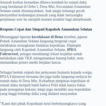
​Jenazah korban kemudian dibawa kembali ke rumah duka
yang beralamat di Oebo’i, Desa Mio, Kecamatan Amanuban
Selatan untuk disemayamkan. Isak tangis keluarga pecah
menyambut kedatangan jenazah yang tidak menyangka
perjalanan sore itu menjadi momen terakhir bagi almarhumah.
Respons Cepat dan Simpati Kapolsek Amanuban Selatan
​Menanggapi laporan
kecelakaan di Bena
tersebut, jajaran
Polsek Amanuban Selatan langsung bergerak cepat
melakukan serangkaian tindakan kepolisian. Dipimpin
langsung oleh Kapolsek Amanuban Selatan,
IPDA
Fahrurrozi
, petugas mendatangi lokasi kejadian untuk
melakukan olah TKP, mengamankan barang bukti, serta
memastikan proses medis berjalan lancar.
​Sebagai bentuk empati dan pelayanan humanis kepada warga,
IPDA Fahrurrozi bersama tim juga hadir langsung melayat ke
rumah duka di Desa Mio. Kehadiran pimpinan kepolisian di
rumah duka menjadi bukti bahwa Polri tidak hanya fokus
pada penegakan hukum, tetapi juga memiliki rasa kepedulian
yang tinggi terhadap duka yang dialami masyarakat.
​”Kami dari pihak Kepolisian turut berbelasungkawa yang