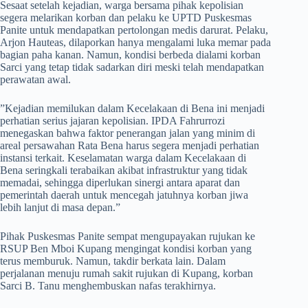
​Sesaat setelah kejadian, warga bersama pihak kepolisian
segera melarikan korban dan pelaku ke UPTD Puskesmas
Panite untuk mendapatkan pertolongan medis darurat. Pelaku,
Arjon Hauteas, dilaporkan hanya mengalami luka memar pada
bagian paha kanan. Namun, kondisi berbeda dialami korban
Sarci yang tetap tidak sadarkan diri meski telah mendapatkan
perawatan awal.
​”Kejadian memilukan dalam Kecelakaan di Bena ini menjadi
perhatian serius jajaran kepolisian. IPDA Fahrurrozi
menegaskan bahwa faktor penerangan jalan yang minim di
areal persawahan Rata Bena harus segera menjadi perhatian
instansi terkait. Keselamatan warga dalam Kecelakaan di
Bena seringkali terabaikan akibat infrastruktur yang tidak
memadai, sehingga diperlukan sinergi antara aparat dan
pemerintah daerah untuk mencegah jatuhnya korban jiwa
lebih lanjut di masa depan.”
​Pihak Puskesmas Panite sempat mengupayakan rujukan ke
RSUP Ben Mboi Kupang mengingat kondisi korban yang
terus memburuk. Namun, takdir berkata lain. Dalam
perjalanan menuju rumah sakit rujukan di Kupang, korban
Sarci B. Tanu menghembuskan nafas terakhirnya.