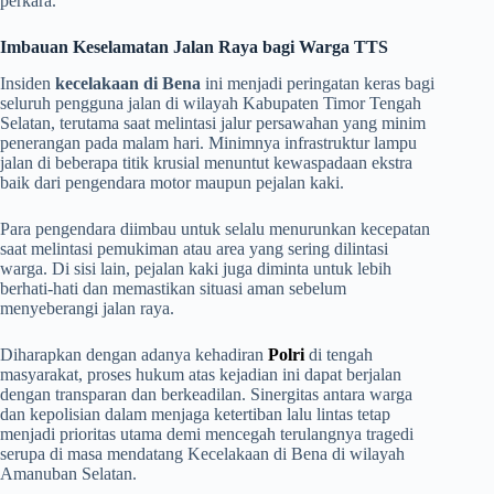
perkara.
Imbauan Keselamatan Jalan Raya bagi Warga TTS
​Insiden
kecelakaan di Bena
ini menjadi peringatan keras bagi
seluruh pengguna jalan di wilayah Kabupaten Timor Tengah
Selatan, terutama saat melintasi jalur persawahan yang minim
penerangan pada malam hari. Minimnya infrastruktur lampu
jalan di beberapa titik krusial menuntut kewaspadaan ekstra
baik dari pengendara motor maupun pejalan kaki.
​Para pengendara diimbau untuk selalu menurunkan kecepatan
saat melintasi pemukiman atau area yang sering dilintasi
warga. Di sisi lain, pejalan kaki juga diminta untuk lebih
berhati-hati dan memastikan situasi aman sebelum
menyeberangi jalan raya.
​Diharapkan dengan adanya kehadiran
Polri
di tengah
masyarakat, proses hukum atas kejadian ini dapat berjalan
dengan transparan dan berkeadilan. Sinergitas antara warga
dan kepolisian dalam menjaga ketertiban lalu lintas tetap
menjadi prioritas utama demi mencegah terulangnya tragedi
serupa di masa mendatang Kecelakaan di Bena di wilayah
Amanuban Selatan.