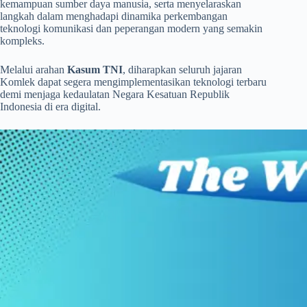
kemampuan sumber daya manusia, serta menyelaraskan
langkah dalam menghadapi dinamika perkembangan
teknologi komunikasi dan peperangan modern yang semakin
kompleks.
​Melalui arahan
Kasum TNI
, diharapkan seluruh jajaran
Komlek dapat segera mengimplementasikan teknologi terbaru
demi menjaga kedaulatan Negara Kesatuan Republik
Indonesia di era digital.