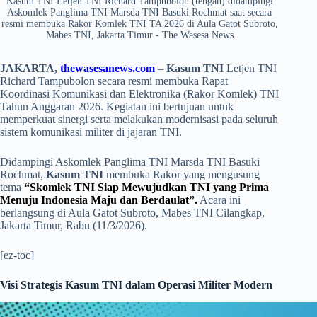
Kasum TNI Letjen TNI Richard Tampubolon (tengah) didampingi
Askomlek Panglima TNI Marsda TNI Basuki Rochmat saat secara
resmi membuka Rakor Komlek TNI TA 2026 di Aula Gatot Subroto,
Mabes TNI, Jakarta Timur - The Wasesa News
JAKARTA,
thewasesanews.com
–
Kasum TNI
Letjen TNI
Richard Tampubolon secara resmi membuka Rapat
Koordinasi Komunikasi dan Elektronika (Rakor Komlek) TNI
Tahun Anggaran 2026. Kegiatan ini bertujuan untuk
memperkuat sinergi serta melakukan modernisasi pada seluruh
sistem komunikasi militer di jajaran TNI.
​Didampingi Askomlek Panglima TNI Marsda TNI Basuki
Rochmat,
Kasum TNI
membuka Rakor yang mengusung
tema
“Skomlek TNI Siap Mewujudkan TNI yang Prima
Menuju Indonesia Maju dan Berdaulat”.
Acara ini
berlangsung di Aula Gatot Subroto, Mabes TNI Cilangkap,
Jakarta Timur, Rabu (11/3/2026).
[ez-toc]
Visi Strategis Kasum TNI dalam Operasi Militer Modern