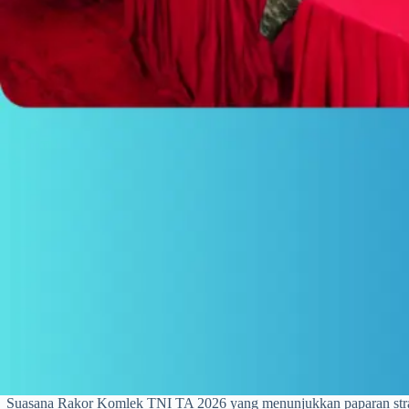
Suasana Rakor Komlek TNI TA 2026 yang menunjukkan paparan str