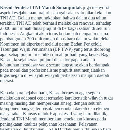
Kasad Jenderal TNI Maruli Simanjuntak
juga menyoroti
aspek kesejahteraan prajurit sebagai salah satu pilar kekuatan
TNI AD. Beliau mengungkapkan bahwa dalam dua tahun
terakhir, TNI AD telah berhasil melakukan renovasi terhadap
2.000 unit rumah dinas prajurit di berbagai satuan di seluruh
Indonesia. Angka ini akan terus bertambah dengan rencana
pembangunan 200 unit rumah dinas baru dalam waktu dekat.
Komitmen ini diperkuat melalui peran Badan Pengelola
Tabungan Wajib Perumahan (BP TWP) yang terus didorong
agar setiap prajurit memiliki rumah pribadi yang layak. Bagi
Kasad, kesejahteraan prajurit di sektor papan adalah
kebutuhan mendasar yang secara langsung akan berdampak
pada moral dan profesionalisme prajurit saat menjalankan
tugas negara di wilayah-wilayah perbatasan maupun daerah
operasi.
​Kepada para pejabat baru, Kasad berpesan agar segera
melakukan adaptasi cepat terhadap karakteristik wilayah tugas
masing-masing dan memperkuat sinergi dengan seluruh
komponen bangsa, termasuk pemerintah daerah dan elemen
masyarakat. Khusus untuk Kapuskesad yang baru dilantik,
Jenderal TNI Maruli memberikan penekanan khusus pada
peningkatan kualitas pelayanan kesehatan. Pelayanan
kesehatan di lingkungan TNI AD tidak hanya ditujukan bagi