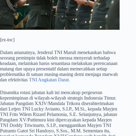
[ez-toc]
Dalam amanatnya, Jenderal TNI Maruli menekankan bahwa
seorang pemimpin tidak boleh merasa menyerah terhadap
keadaan, melainkan harus senantiasa melakukan perencanaan
matang dan upaya presentatif dalam memecahkan setiap
problematika di satuan masing-masing demi menjaga marwah
dan efektivitas
TNI Angkatan Darat.
​Dinamika rotasi jabatan kali ini mencakup pergeseran
kepemimpinan di wilayah-wilayah strategis Indonesia Timur.
Jabatan Pangdam XXIV/Mandala Trikora diserahterimakan
dari Letjen TNI Lucky Avianto, S.I.P., M.Si., kepada Mayjen
TNI Frits Wilem Rizard Pelamonia, S.E. Selanjutnya, jabatan
Pangdam XV/Pattimura kini dipercayakan kepada Mayjen
TNI Doddy Triwinarto, S.I.P., menggantikan Mayjen TNI
Putranto Gatot Sri Handoyo, S.Sos., M.M. Sementara itu,