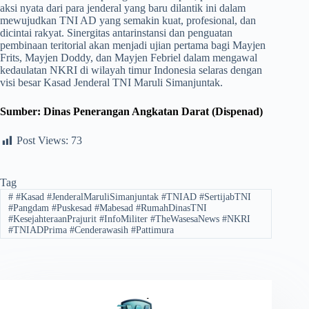
aksi nyata dari para jenderal yang baru dilantik ini dalam
mewujudkan TNI AD yang semakin kuat, profesional, dan
dicintai rakyat. Sinergitas antarinstansi dan penguatan
pembinaan teritorial akan menjadi ujian pertama bagi Mayjen
Frits, Mayjen Doddy, dan Mayjen Febriel dalam mengawal
kedaulatan NKRI di wilayah timur Indonesia selaras dengan
visi besar Kasad Jenderal TNI Maruli Simanjuntak.
Sumber: Dinas Penerangan Angkatan Darat (Dispenad)
Post Views:
73
Tag
#
​#Kasad #JenderalMaruliSimanjuntak #TNIAD #SertijabTNI
#Pangdam #Puskesad #Mabesad #RumahDinasTNI
#KesejahteraanPrajurit #InfoMiliter #TheWasesaNews #NKRI
#TNIADPrima #Cenderawasih #Pattimura