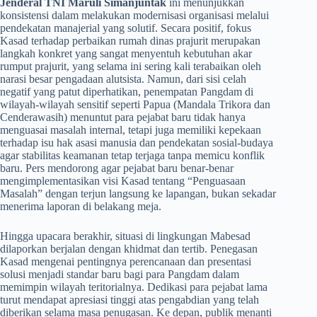
Jenderal TNI Maruli Simanjuntak
ini menunjukkan
konsistensi dalam melakukan modernisasi organisasi melalui
pendekatan manajerial yang solutif. Secara positif, fokus
Kasad terhadap perbaikan rumah dinas prajurit merupakan
langkah konkret yang sangat menyentuh kebutuhan akar
rumput prajurit, yang selama ini sering kali terabaikan oleh
narasi besar pengadaan alutsista. Namun, dari sisi celah
negatif yang patut diperhatikan, penempatan Pangdam di
wilayah-wilayah sensitif seperti Papua (Mandala Trikora dan
Cenderawasih) menuntut para pejabat baru tidak hanya
menguasai masalah internal, tetapi juga memiliki kepekaan
terhadap isu hak asasi manusia dan pendekatan sosial-budaya
agar stabilitas keamanan tetap terjaga tanpa memicu konflik
baru. Pers mendorong agar pejabat baru benar-benar
mengimplementasikan visi Kasad tentang “Penguasaan
Masalah” dengan terjun langsung ke lapangan, bukan sekadar
menerima laporan di belakang meja.
​Hingga upacara berakhir, situasi di lingkungan Mabesad
dilaporkan berjalan dengan khidmat dan tertib. Penegasan
Kasad mengenai pentingnya perencanaan dan presentasi
solusi menjadi standar baru bagi para Pangdam dalam
memimpin wilayah teritorialnya. Dedikasi para pejabat lama
turut mendapat apresiasi tinggi atas pengabdian yang telah
diberikan selama masa penugasan. Ke depan, publik menanti