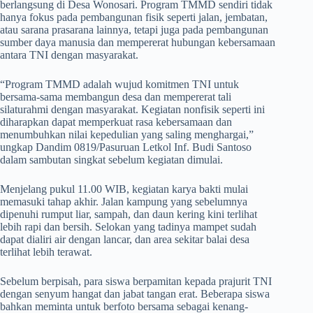
berlangsung di Desa Wonosari. Program TMMD sendiri tidak
hanya fokus pada pembangunan fisik seperti jalan, jembatan,
atau sarana prasarana lainnya, tetapi juga pada pembangunan
sumber daya manusia dan mempererat hubungan kebersamaan
antara TNI dengan masyarakat.
“Program TMMD adalah wujud komitmen TNI untuk
bersama-sama membangun desa dan mempererat tali
silaturahmi dengan masyarakat. Kegiatan nonfisik seperti ini
diharapkan dapat memperkuat rasa kebersamaan dan
menumbuhkan nilai kepedulian yang saling menghargai,”
ungkap Dandim 0819/Pasuruan Letkol Inf. Budi Santoso
dalam sambutan singkat sebelum kegiatan dimulai.
Menjelang pukul 11.00 WIB, kegiatan karya bakti mulai
memasuki tahap akhir. Jalan kampung yang sebelumnya
dipenuhi rumput liar, sampah, dan daun kering kini terlihat
lebih rapi dan bersih. Selokan yang tadinya mampet sudah
dapat dialiri air dengan lancar, dan area sekitar balai desa
terlihat lebih terawat.
Sebelum berpisah, para siswa berpamitan kepada prajurit TNI
dengan senyum hangat dan jabat tangan erat. Beberapa siswa
bahkan meminta untuk berfoto bersama sebagai kenang-