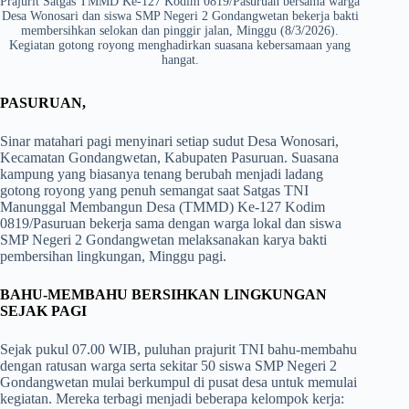
Prajurit Satgas TMMD Ke-127 Kodim 0819/Pasuruan bersama warga
Desa Wonosari dan siswa SMP Negeri 2 Gondangwetan bekerja bakti
membersihkan selokan dan pinggir jalan, Minggu (8/3/2026).
Kegiatan gotong royong menghadirkan suasana kebersamaan yang
hangat.
PASURUAN,
Sinar matahari pagi menyinari setiap sudut Desa Wonosari,
Kecamatan Gondangwetan, Kabupaten Pasuruan. Suasana
kampung yang biasanya tenang berubah menjadi ladang
gotong royong yang penuh semangat saat Satgas TNI
Manunggal Membangun Desa (TMMD) Ke-127 Kodim
0819/Pasuruan bekerja sama dengan warga lokal dan siswa
SMP Negeri 2 Gondangwetan melaksanakan karya bakti
pembersihan lingkungan, Minggu pagi.
BAHU-MEMBAHU BERSIHKAN LINGKUNGAN
SEJAK PAGI
Sejak pukul 07.00 WIB, puluhan prajurit TNI bahu-membahu
dengan ratusan warga serta sekitar 50 siswa SMP Negeri 2
Gondangwetan mulai berkumpul di pusat desa untuk memulai
kegiatan. Mereka terbagi menjadi beberapa kelompok kerja: