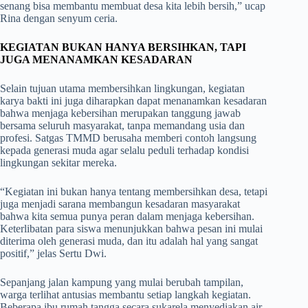
senang bisa membantu membuat desa kita lebih bersih,” ucap
Rina dengan senyum ceria.
KEGIATAN BUKAN HANYA BERSIHKAN, TAPI
JUGA MENANAMKAN KESADARAN
Selain tujuan utama membersihkan lingkungan, kegiatan
karya bakti ini juga diharapkan dapat menanamkan kesadaran
bahwa menjaga kebersihan merupakan tanggung jawab
bersama seluruh masyarakat, tanpa memandang usia dan
profesi. Satgas TMMD berusaha memberi contoh langsung
kepada generasi muda agar selalu peduli terhadap kondisi
lingkungan sekitar mereka.
“Kegiatan ini bukan hanya tentang membersihkan desa, tetapi
juga menjadi sarana membangun kesadaran masyarakat
bahwa kita semua punya peran dalam menjaga kebersihan.
Keterlibatan para siswa menunjukkan bahwa pesan ini mulai
diterima oleh generasi muda, dan itu adalah hal yang sangat
positif,” jelas Sertu Dwi.
Sepanjang jalan kampung yang mulai berubah tampilan,
warga terlihat antusias membantu setiap langkah kegiatan.
Beberapa ibu rumah tangga secara sukarela menyediakan air