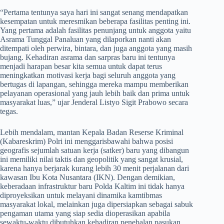
​“Pertama tentunya saya hari ini sangat senang mendapatkan
kesempatan untuk meresmikan beberapa fasilitas penting ini.
Yang pertama adalah fasilitas penunjang untuk anggota yaitu
Asrama Tunggal Panaluan yang dilaporkan nanti akan
ditempati oleh perwira, bintara, dan juga anggota yang masih
bujang. Kehadiran asrama dan sarpras baru ini tentunya
menjadi harapan besar kita semua untuk dapat terus
meningkatkan motivasi kerja bagi seluruh anggota yang
bertugas di lapangan, sehingga mereka mampu memberikan
pelayanan operasional yang jauh lebih baik dan prima untuk
masyarakat luas,” ujar Jenderal Listyo Sigit Prabowo secara
tegas.
​Lebih mendalam, mantan Kepala Badan Reserse Kriminal
(Kabareskrim) Polri ini menggarisbawahi bahwa posisi
geografis sejumlah satuan kerja (satker) baru yang dibangun
ini memiliki nilai taktis dan geopolitik yang sangat krusial,
karena hanya berjarak kurang lebih 30 menit perjalanan dari
kawasan Ibu Kota Nusantara (IKN). Dengan demikian,
keberadaan infrastruktur baru Polda Kaltim ini tidak hanya
diproyeksikan untuk melayani dinamika kamtibmas
masyarakat lokal, melainkan juga dipersiapkan sebagai sabuk
pengaman utama yang siap sedia dioperasikan apabila
sewaktu-waktu dibutuhkan kehadiran penebalan pasukan