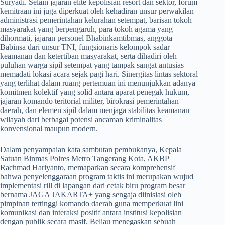
Suryadi. Selain jajaran elite kepolisian resort dan sektor, forum
kemitraan ini juga diperkuat oleh kehadiran unsur perwakilan
administrasi pemerintahan kelurahan setempat, barisan tokoh
masyarakat yang berpengaruh, para tokoh agama yang
dihormati, jajaran personel Bhabinkamtibmas, anggota
Babinsa dari unsur TNI, fungsionaris kelompok sadar
keamanan dan ketertiban masyarakat, serta dihadiri oleh
puluhan warga sipil setempat yang tampak sangat antusias
memadati lokasi acara sejak pagi hari. Sinergitas lintas sektoral
yang terlihat dalam ruang pertemuan ini menunjukkan adanya
komitmen kolektif yang solid antara aparat penegak hukum,
jajaran komando teritorial militer, birokrasi pemerintahan
daerah, dan elemen sipil dalam menjaga stabilitas keamanan
wilayah dari berbagai potensi ancaman kriminalitas
konvensional maupun modern.
​Dalam penyampaian kata sambutan pembukanya, Kepala
Satuan Binmas Polres Metro Tangerang Kota, AKBP
Rachmad Hariyanto, memaparkan secara komprehensif
bahwa penyelenggaraan program taktis ini merupakan wujud
implementasi rill di lapangan dari cetak biru program besar
bernama JAGA JAKARTA+ yang sengaja diinisiasi oleh
pimpinan tertinggi komando daerah guna memperkuat lini
komunikasi dan interaksi positif antara institusi kepolisian
dengan publik secara masif. Beliau menegaskan sebuah