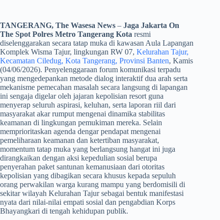
TANGERANG, The Wasesa News
–
Jaga Jakarta On
The Spot Polres Metro Tangerang Kota
resmi
diselenggarakan secara tatap muka di kawasan Aula Lapangan
Komplek Wisma Tajur, lingkungan RW 07,
Kelurahan Tajur,
Kecamatan Ciledug, Kota Tangerang, Provinsi Banten
, Kamis
(04/06/2026). Penyelenggaraan forum komunikasi terpadu
yang mengedepankan metode dialog interaktif dua arah serta
mekanisme pemecahan masalah secara langsung di lapangan
ini sengaja digelar oleh jajaran kepolisian resort guna
menyerap seluruh aspirasi, keluhan, serta laporan riil dari
masyarakat akar rumput mengenai dinamika stabilitas
keamanan di lingkungan pemukiman mereka. Selain
memprioritaskan agenda dengar pendapat mengenai
pemeliharaan keamanan dan ketertiban masyarakat,
momentum tatap muka yang berlangsung hangat ini juga
dirangkaikan dengan aksi kepedulian sosial berupa
penyerahan paket santunan kemanusiaan dari otoritas
kepolisian yang dibagikan secara khusus kepada sepuluh
orang perwakilan warga kurang mampu yang berdomisili di
sekitar wilayah Kelurahan Tajur sebagai bentuk manifestasi
nyata dari nilai-nilai empati sosial dan pengabdian Korps
Bhayangkari di tengah kehidupan publik.