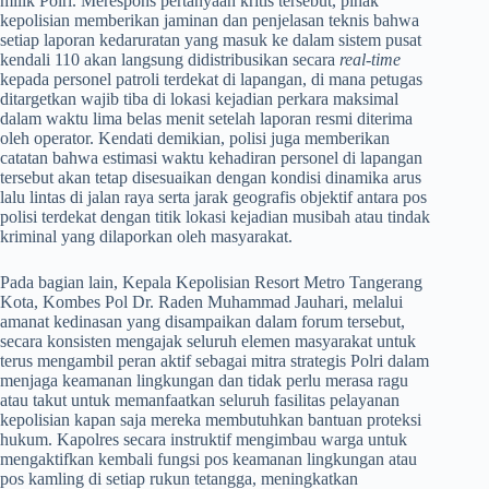
milik Polri. Merespons pertanyaan kritis tersebut, pihak
kepolisian memberikan jaminan dan penjelasan teknis bahwa
setiap laporan kedaruratan yang masuk ke dalam sistem pusat
kendali 110 akan langsung didistribusikan secara
real-time
kepada personel patroli terdekat di lapangan, di mana petugas
ditargetkan wajib tiba di lokasi kejadian perkara maksimal
dalam waktu lima belas menit setelah laporan resmi diterima
oleh operator. Kendati demikian, polisi juga memberikan
catatan bahwa estimasi waktu kehadiran personel di lapangan
tersebut akan tetap disesuaikan dengan kondisi dinamika arus
lalu lintas di jalan raya serta jarak geografis objektif antara pos
polisi terdekat dengan titik lokasi kejadian musibah atau tindak
kriminal yang dilaporkan oleh masyarakat.
​Pada bagian lain, Kepala Kepolisian Resort Metro Tangerang
Kota, Kombes Pol Dr. Raden Muhammad Jauhari, melalui
amanat kedinasan yang disampaikan dalam forum tersebut,
secara konsisten mengajak seluruh elemen masyarakat untuk
terus mengambil peran aktif sebagai mitra strategis Polri dalam
menjaga keamanan lingkungan dan tidak perlu merasa ragu
atau takut untuk memanfaatkan seluruh fasilitas pelayanan
kepolisian kapan saja mereka membutuhkan bantuan proteksi
hukum. Kapolres secara instruktif mengimbau warga untuk
mengaktifkan kembali fungsi pos keamanan lingkungan atau
pos kamling di setiap rukun tetangga, meningkatkan