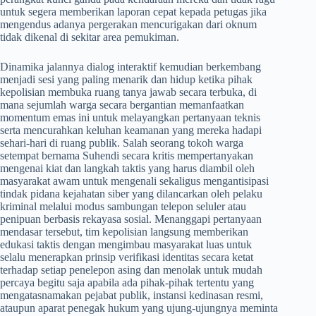
untuk segera memberikan laporan cepat kepada petugas jika
mengendus adanya pergerakan mencurigakan dari oknum
tidak dikenal di sekitar area pemukiman.
​Dinamika jalannya dialog interaktif kemudian berkembang
menjadi sesi yang paling menarik dan hidup ketika pihak
kepolisian membuka ruang tanya jawab secara terbuka, di
mana sejumlah warga secara bergantian memanfaatkan
momentum emas ini untuk melayangkan pertanyaan teknis
serta mencurahkan keluhan keamanan yang mereka hadapi
sehari-hari di ruang publik. Salah seorang tokoh warga
setempat bernama Suhendi secara kritis mempertanyakan
mengenai kiat dan langkah taktis yang harus diambil oleh
masyarakat awam untuk mengenali sekaligus mengantisipasi
tindak pidana kejahatan siber yang dilancarkan oleh pelaku
kriminal melalui modus sambungan telepon seluler atau
penipuan berbasis rekayasa sosial. Menanggapi pertanyaan
mendasar tersebut, tim kepolisian langsung memberikan
edukasi taktis dengan mengimbau masyarakat luas untuk
selalu menerapkan prinsip verifikasi identitas secara ketat
terhadap setiap penelepon asing dan menolak untuk mudah
percaya begitu saja apabila ada pihak-pihak tertentu yang
mengatasnamakan pejabat publik, instansi kedinasan resmi,
ataupun aparat penegak hukum yang ujung-ujungnya meminta