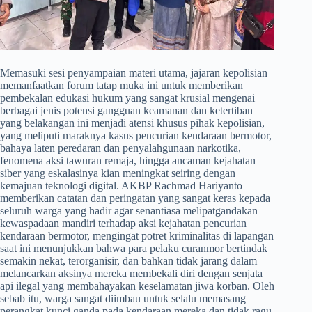
​Memasuki sesi penyampaian materi utama, jajaran kepolisian
memanfaatkan forum tatap muka ini untuk memberikan
pembekalan edukasi hukum yang sangat krusial mengenai
berbagai jenis potensi gangguan keamanan dan ketertiban
yang belakangan ini menjadi atensi khusus pihak kepolisian,
yang meliputi maraknya kasus pencurian kendaraan bermotor,
bahaya laten peredaran dan penyalahgunaan narkotika,
fenomena aksi tawuran remaja, hingga ancaman kejahatan
siber yang eskalasinya kian meningkat seiring dengan
kemajuan teknologi digital. AKBP Rachmad Hariyanto
memberikan catatan dan peringatan yang sangat keras kepada
seluruh warga yang hadir agar senantiasa melipatgandakan
kewaspadaan mandiri terhadap aksi kejahatan pencurian
kendaraan bermotor, mengingat potret kriminalitas di lapangan
saat ini menunjukkan bahwa para pelaku curanmor bertindak
semakin nekat, terorganisir, dan bahkan tidak jarang dalam
melancarkan aksinya mereka membekali diri dengan senjata
api ilegal yang membahayakan keselamatan jiwa korban. Oleh
sebab itu, warga sangat diimbau untuk selalu memasang
perangkat kunci ganda pada kendaraan mereka dan tidak ragu