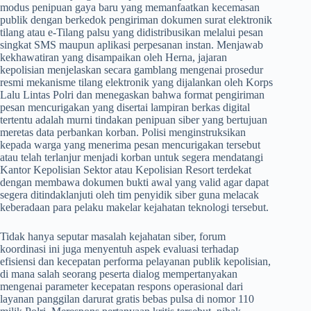
modus penipuan gaya baru yang memanfaatkan kecemasan
publik dengan berkedok pengiriman dokumen surat elektronik
tilang atau e-Tilang palsu yang didistribusikan melalui pesan
singkat SMS maupun aplikasi perpesanan instan. Menjawab
kekhawatiran yang disampaikan oleh Herna, jajaran
kepolisian menjelaskan secara gamblang mengenai prosedur
resmi mekanisme tilang elektronik yang dijalankan oleh Korps
Lalu Lintas Polri dan menegaskan bahwa format pengiriman
pesan mencurigakan yang disertai lampiran berkas digital
tertentu adalah murni tindakan penipuan siber yang bertujuan
meretas data perbankan korban. Polisi menginstruksikan
kepada warga yang menerima pesan mencurigakan tersebut
atau telah terlanjur menjadi korban untuk segera mendatangi
Kantor Kepolisian Sektor atau Kepolisian Resort terdekat
dengan membawa dokumen bukti awal yang valid agar dapat
segera ditindaklanjuti oleh tim penyidik siber guna melacak
keberadaan para pelaku makelar kejahatan teknologi tersebut.
​Tidak hanya seputar masalah kejahatan siber, forum
koordinasi ini juga menyentuh aspek evaluasi terhadap
efisiensi dan kecepatan performa pelayanan publik kepolisian,
di mana salah seorang peserta dialog mempertanyakan
mengenai parameter kecepatan respons operasional dari
layanan panggilan darurat gratis bebas pulsa di nomor 110