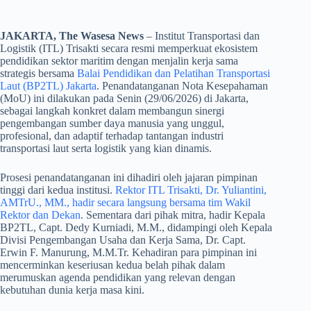
JAKARTA, The Wasesa News
– Institut Transportasi dan
Logistik (ITL) Trisakti secara resmi memperkuat ekosistem
pendidikan sektor maritim dengan menjalin kerja sama
strategis bersama
Balai Pendidikan dan Pelatihan Transportasi
Laut (BP2TL) Jakarta
. Penandatanganan Nota Kesepahaman
(MoU) ini dilakukan pada Senin (29/06/2026) di Jakarta,
sebagai langkah konkret dalam membangun sinergi
pengembangan sumber daya manusia yang unggul,
profesional, dan adaptif terhadap tantangan industri
transportasi laut serta logistik yang kian dinamis.
​Prosesi penandatanganan ini dihadiri oleh jajaran pimpinan
tinggi dari kedua institusi.
Rektor ITL Trisakti, Dr. Yuliantini,
AMTrU., MM., hadir secara langsung bersama tim Wakil
Rektor dan Dekan
. Sementara dari pihak mitra, hadir Kepala
BP2TL, Capt. Dedy Kurniadi, M.M., didampingi oleh Kepala
Divisi Pengembangan Usaha dan Kerja Sama, Dr. Capt.
Erwin F. Manurung, M.M.Tr. Kehadiran para pimpinan ini
mencerminkan keseriusan kedua belah pihak dalam
merumuskan agenda pendidikan yang relevan dengan
kebutuhan dunia kerja masa kini.