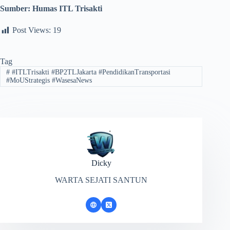
Sumber:
Humas ITL Trisakti
Post Views:
19
Tag
#
#ITLTrisakti #BP2TLJakarta #PendidikanTransportasi
#MoUStrategis #WasesaNews
Dicky
WARTA SEJATI SANTUN