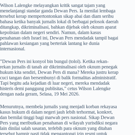
​Wilson Lalengke melayangkan kritik sangat tajam yang
menelanjangi standar ganda Dewan Pers. Ia menilai lembaga
tersebut kerap mempertontonkan sikap abai dan diam seribu
bahasa ketika banyak jurnalis lokal di berbagai pelosok daerah
ditangkap, dikriminalisasi, bahkan dijebak oleh oknum aparat
kepolisian dalam negeri sendiri. Namun, dalam kasus
penahanan oleh Israel ini, Dewan Pers mendadak tampil bagai
pahlawan kesiangan yang berteriak lantang ke dunia
internasional.
​”Dewan Pers ini konyol bin bungul (tolol). Ketika rekan-
rekan jurnalis di tanah air dikriminalisasi oleh oknum penegak
hukum kita sendiri, Dewan Pers di mana? Mereka justru kerap
cuci tangan dan bersembunyi di balik formalitas administratif.
Tapi begitu ada kejadian di luar negeri, mereka mendadak
histeris demi panggung publisitas,” cetus Wilson Lalengke
dengan nada geram, Selasa, 19 Mei 2026.
​Menurutnya, membela jurnalis yang menjadi korban rekayasa
kasus hukum di dalam negeri jauh lebih terhormat, konkret,
dan bernilai tinggi bagi marwah pers nasional. Sikap Dewan
Pers yang meributkan penahanan di wilayah yurisdiksi negara
lain dinilai salah sasaran, terlebih para oknum yang ditahan
tersebut hampir pasti tidak mengantongi izin resmi untuk