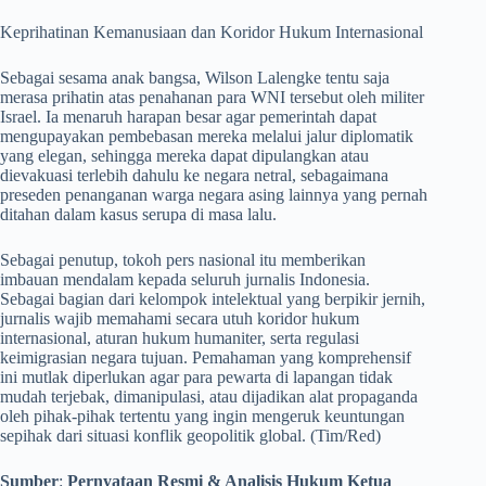
​Keprihatinan Kemanusiaan dan Koridor Hukum Internasional
​Sebagai sesama anak bangsa, Wilson Lalengke tentu saja
merasa prihatin atas penahanan para WNI tersebut oleh militer
Israel. Ia menaruh harapan besar agar pemerintah dapat
mengupayakan pembebasan mereka melalui jalur diplomatik
yang elegan, sehingga mereka dapat dipulangkan atau
dievakuasi terlebih dahulu ke negara netral, sebagaimana
preseden penanganan warga negara asing lainnya yang pernah
ditahan dalam kasus serupa di masa lalu.
​Sebagai penutup, tokoh pers nasional itu memberikan
imbauan mendalam kepada seluruh jurnalis Indonesia.
Sebagai bagian dari kelompok intelektual yang berpikir jernih,
jurnalis wajib memahami secara utuh koridor hukum
internasional, aturan hukum humaniter, serta regulasi
keimigrasian negara tujuan. Pemahaman yang komprehensif
ini mutlak diperlukan agar para pewarta di lapangan tidak
mudah terjebak, dimanipulasi, atau dijadikan alat propaganda
oleh pihak-pihak tertentu yang ingin mengeruk keuntungan
sepihak dari situasi konflik geopolitik global. (Tim/Red)
Sumber
:
Pernyataan Resmi & Analisis Hukum Ketua