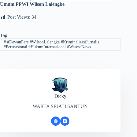
Umum PPWI Wilson Lalengke
Post Views:
34
Tag
#
#DewanPers #WilsonLalengke #KriminalisasiJurnalis
#Persnasional #HukumInternasional #WasesaNews
Dicky
WARTA SEJATI SANTUN