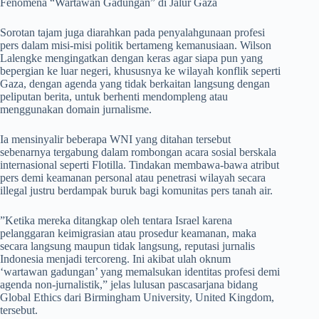
​Fenomena “Wartawan Gadungan” di Jalur Gaza
​Sorotan tajam juga diarahkan pada penyalahgunaan profesi
pers dalam misi-misi politik bertameng kemanusiaan. Wilson
Lalengke mengingatkan dengan keras agar siapa pun yang
bepergian ke luar negeri, khususnya ke wilayah konflik seperti
Gaza, dengan agenda yang tidak berkaitan langsung dengan
peliputan berita, untuk berhenti mendompleng atau
menggunakan domain jurnalisme.
​Ia mensinyalir beberapa WNI yang ditahan tersebut
sebenarnya tergabung dalam rombongan acara sosial berskala
internasional seperti Flotilla. Tindakan membawa-bawa atribut
pers demi keamanan personal atau penetrasi wilayah secara
illegal justru berdampak buruk bagi komunitas pers tanah air.
​”Ketika mereka ditangkap oleh tentara Israel karena
pelanggaran keimigrasian atau prosedur keamanan, maka
secara langsung maupun tidak langsung, reputasi jurnalis
Indonesia menjadi tercoreng. Ini akibat ulah oknum
‘wartawan gadungan’ yang memalsukan identitas profesi demi
agenda non-jurnalistik,” jelas lulusan pascasarjana bidang
Global Ethics dari Birmingham University, United Kingdom,
tersebut.