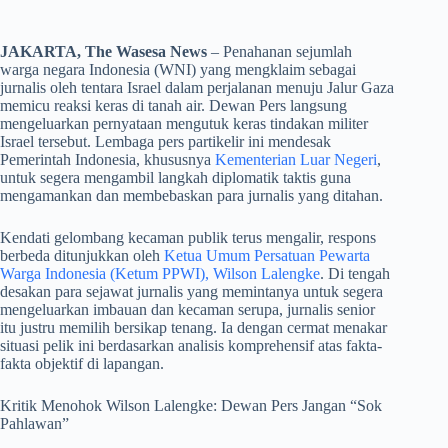
JAKARTA, The Wasesa News
– Penahanan sejumlah
warga negara Indonesia (WNI) yang mengklaim sebagai
jurnalis oleh tentara Israel dalam perjalanan menuju Jalur Gaza
memicu reaksi keras di tanah air. Dewan Pers langsung
mengeluarkan pernyataan mengutuk keras tindakan militer
Israel tersebut. Lembaga pers partikelir ini mendesak
Pemerintah Indonesia, khususnya
Kementerian Luar Negeri
,
untuk segera mengambil langkah diplomatik taktis guna
mengamankan dan membebaskan para jurnalis yang ditahan.
​Kendati gelombang kecaman publik terus mengalir, respons
berbeda ditunjukkan oleh
Ketua Umum Persatuan Pewarta
Warga Indonesia (Ketum PPWI), Wilson Lalengke
. Di tengah
desakan para sejawat jurnalis yang memintanya untuk segera
mengeluarkan imbauan dan kecaman serupa, jurnalis senior
itu justru memilih bersikap tenang. Ia dengan cermat menakar
situasi pelik ini berdasarkan analisis komprehensif atas fakta-
fakta objektif di lapangan.
​Kritik Menohok Wilson Lalengke: Dewan Pers Jangan “Sok
Pahlawan”