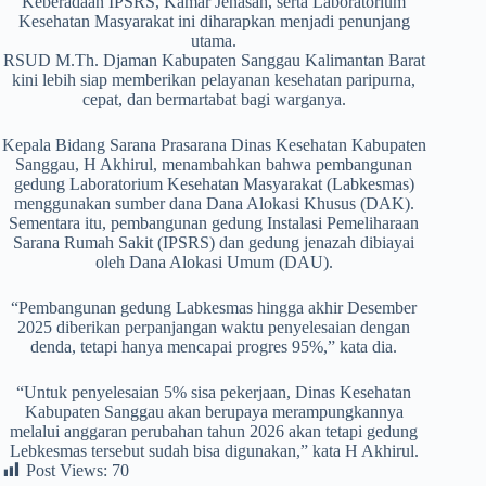
Keberadaan IPSRS, Kamar Jenasah, serta Laboratorium
Kesehatan Masyarakat ini diharapkan menjadi penunjang
utama.
RSUD M.Th. Djaman Kabupaten Sanggau Kalimantan Barat
kini lebih siap memberikan pelayanan kesehatan paripurna,
cepat, dan bermartabat bagi warganya.
Kepala Bidang Sarana Prasarana Dinas Kesehatan Kabupaten
Sanggau, H Akhirul, menambahkan bahwa pembangunan
gedung Laboratorium Kesehatan Masyarakat (Labkesmas)
menggunakan sumber dana Dana Alokasi Khusus (DAK).
Sementara itu, pembangunan gedung Instalasi Pemeliharaan
Sarana Rumah Sakit (IPSRS) dan gedung jenazah dibiayai
oleh Dana Alokasi Umum (DAU).
“Pembangunan gedung Labkesmas hingga akhir Desember
2025 diberikan perpanjangan waktu penyelesaian dengan
denda, tetapi hanya mencapai progres 95%,” kata dia.
“Untuk penyelesaian 5% sisa pekerjaan, Dinas Kesehatan
Kabupaten Sanggau akan berupaya merampungkannya
melalui anggaran perubahan tahun 2026 akan tetapi gedung
Lebkesmas tersebut sudah bisa digunakan,” kata H Akhirul.
Post Views:
70