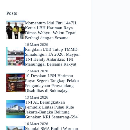
No
results
Posts
Momentum Idul Fitri 1447H,
Ketua LBH Harimau Raya
Dimas Wahyu: Waktu Tepat
Berbagi dengan Sesama
16 Maret 2026
Pangdam I/BB Tutup TMMD
Simalungun TA 2026, Mayjen
TNI Hendy Antariksa: TNI
Manunggal Bersama Rakyat
12 Maret 2026
​10 Desakan LBH Harimau
Raya: Segera Tangkap Pelaku
Penganiayaan Penyandang
Disabilitas di Sukmajaya
13 Maret 2026
TNI AL Berangkatkan
Pemudik Lintas Pulau Rute
Jakarta-Bangka Belitung
Gunakan KRI Semarang-594
16 Maret 2026
Skandal SMA Budhi Warman