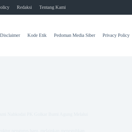
olicy
Redaksi
Tentang Kami
Disclaimer
Kode Etik
Pedoman Media Siber
Privacy Policy
esmi Nahkodai PK Golkar Bumi Agung Melalui
ruktur pengurus baru, melainkan meneguhkan