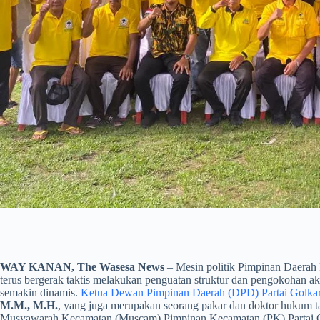
WAY KANAN, The Wasesa News
– Mesin politik Pimpinan Daerah
terus bergerak taktis melakukan penguatan struktur dan pengokohan a
semakin dinamis.
Ketua Dewan Pimpinan Daerah (DPD) Partai Golk
M.M., M.H.
, yang juga merupakan seorang pakar dan doktor hukum t
Musyawarah Kecamatan (Muscam) Pimpinan Kecamatan (PK) Partai Gol