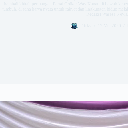
kembali khitah perjuangan Partai Golkar Way Kanan di bawah kepe
tumbuh, di sana karya nyata untuk rakyat dan lingkungan hidup me
Redaksi Wasesa News
Dicky
17 Mei 2026