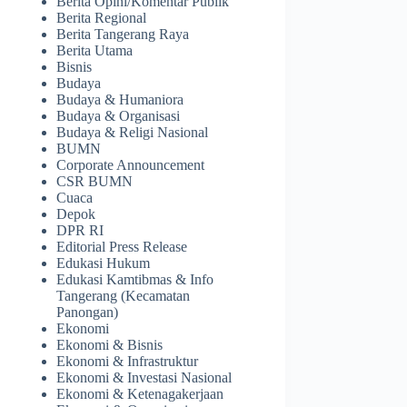
Berita Opini/Komentar Publik
Berita Regional
Berita Tangerang Raya
Berita Utama
Bisnis
Budaya
Budaya & Humaniora
Budaya & Organisasi
Budaya & Religi Nasional
BUMN
Corporate Announcement
CSR BUMN
Cuaca
Depok
DPR RI
Editorial Press Release
Edukasi Hukum
Edukasi Kamtibmas & Info
Tangerang (Kecamatan
Panongan)
Ekonomi
Ekonomi & Bisnis
Ekonomi & Infrastruktur
Ekonomi & Investasi Nasional
Ekonomi & Ketenagakerjaan