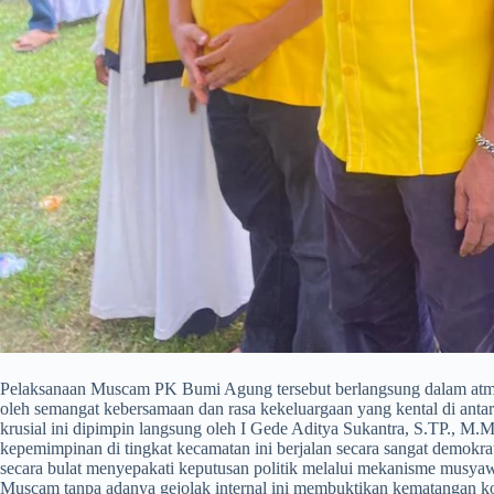
​Pelaksanaan Muscam PK Bumi Agung tersebut berlangsung dalam atmos
oleh semangat kebersamaan dan rasa kekeluargaan yang kental di anta
krusial ini dipimpin langsung oleh I Gede Aditya Sukantra, S.TP., M.M.
kepemimpinan di tingkat kecamatan ini berjalan secara sangat demokra
secara bulat menyepakati keputusan politik melalui mekanisme musya
Muscam tanpa adanya gejolak internal ini membuktikan kematangan ko