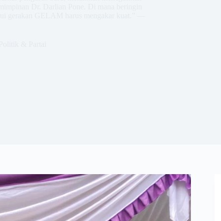
mimpinan Dr. Darlian Pone. Di mana beringin
lalui gerakan GELAM harus mengakar kuat.” —
.
Politik & Partai