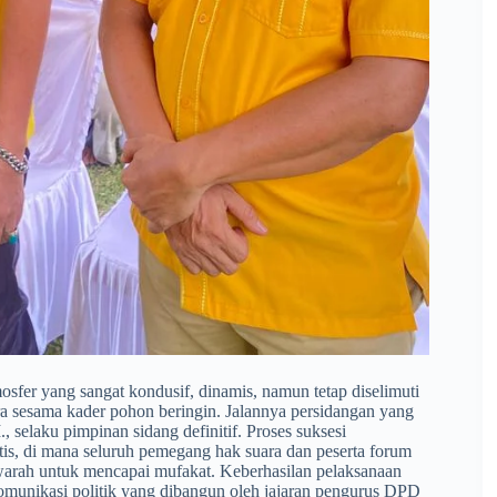
fer yang sangat kondusif, dinamis, namun tetap diselimuti
ra sesama kader pohon beringin. Jalannya persidangan yang
, selaku pimpinan sidang definitif. Proses suksesi
tis, di mana seluruh pemegang hak suara dan peserta forum
warah untuk mencapai mufakat. Keberhasilan pelaksanaan
munikasi politik yang dibangun oleh jajaran pengurus DPD