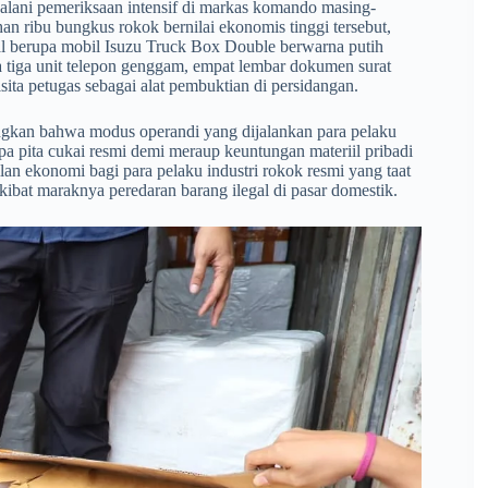
jalani pemeriksaan intensif di markas komando masing-
an ribu bungkus rokok bernilai ekonomis tinggi tersebut,
l berupa mobil Isuzu Truck Box Double berwarna putih
 tiga unit telepon genggam, empat lembar dokumen surat
isita petugas sebagai alat pembuktian di persidangan.
kan bahwa modus operandi yang dijalankan para pelaku
 pita cukai resmi demi meraup keuntungan materiil pribadi
dilan ekonomi bagi para pelaku industri rokok resmi yang taat
kibat maraknya peredaran barang ilegal di pasar domestik.