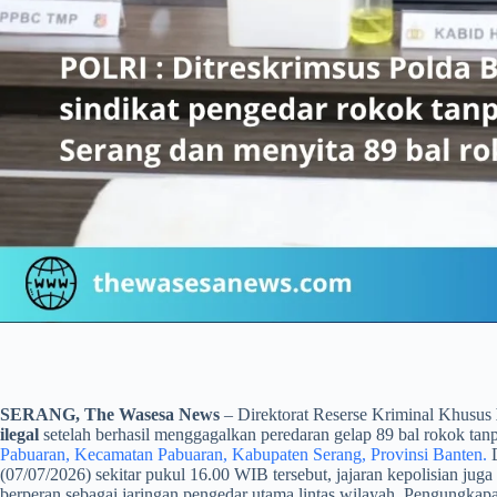
SERANG, The Wasesa News
– Direktorat Reserse Kriminal Khusus
ilegal
setelah berhasil menggagalkan peredaran gelap 89 bal rokok tanp
Pabuaran, Kecamatan Pabuaran, Kabupaten Serang, Provinsi Banten.
D
(07/07/2026) sekitar pukul 16.00 WIB tersebut, jajaran kepolisian ju
berperan sebagai jaringan pengedar utama lintas wilayah. Pengungkap