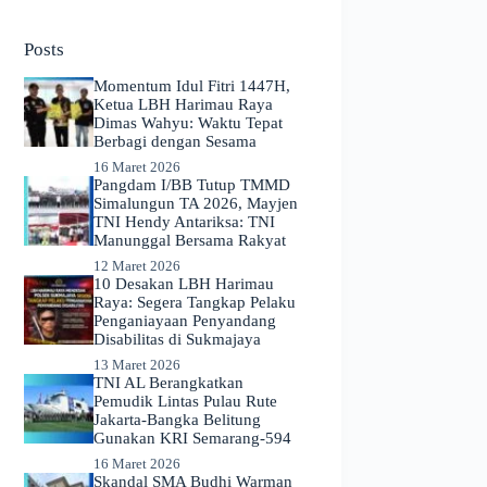
No
results
Posts
Momentum Idul Fitri 1447H,
Ketua LBH Harimau Raya
Dimas Wahyu: Waktu Tepat
Berbagi dengan Sesama
16 Maret 2026
Pangdam I/BB Tutup TMMD
Simalungun TA 2026, Mayjen
TNI Hendy Antariksa: TNI
Manunggal Bersama Rakyat
12 Maret 2026
​10 Desakan LBH Harimau
Raya: Segera Tangkap Pelaku
Penganiayaan Penyandang
Disabilitas di Sukmajaya
13 Maret 2026
TNI AL Berangkatkan
Pemudik Lintas Pulau Rute
Jakarta-Bangka Belitung
Gunakan KRI Semarang-594
16 Maret 2026
Skandal SMA Budhi Warman