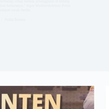
terhadap setiap bentuk pelanggaran di bidang
egakan hukumnya," tegas Wadirreskrimsus Polda
adapan awak media.
Polda Banten