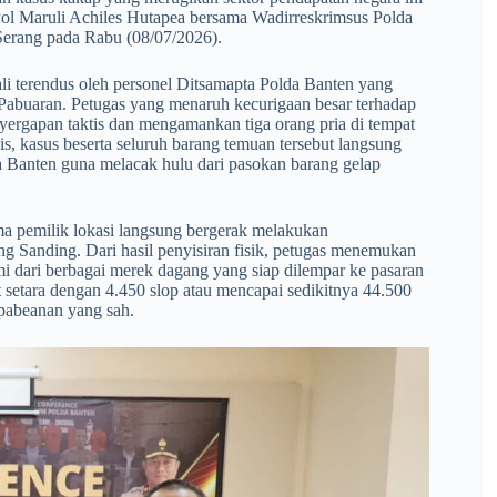
ol Maruli Achiles Hutapea bersama Wadirreskrimsus Polda
Serang pada Rabu (08/07/2026).
li terendus oleh personel Ditsamapta Polda Banten yang
 Pabuaran. Petugas yang menaruh kecurigaan besar terhadap
enyergapan taktis dan mengamankan tiga orang pria di tempat
s, kasus beserta seluruh barang temuan tersebut langsung
da Banten guna melacak hulu dari pasokan barang gelap
ma pemilik lokasi langsung bergerak melakukan
 Sanding. Dari hasil penyisiran fisik, petugas menemukan
smi dari berbagai merek dagang yang siap dilempar ke pasaran
but setara dengan 4.450 slop atau mencapai sedikitnya 44.500
pabeanan yang sah.