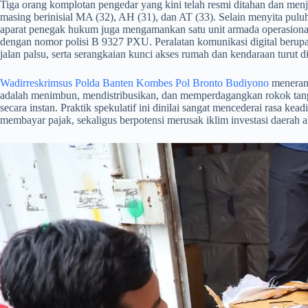
​Tiga orang komplotan pengedar yang kini telah resmi ditahan dan men
masing berinisial MA (32), AH (31), dan AT (33). Selain menyita puluh
aparat penegak hukum juga mengamankan satu unit armada operasiona
dengan nomor polisi B 9327 PXU. Peralatan komunikasi digital berupa
jalan palsu, serta serangkaian kunci akses rumah dan kendaraan turut d
Wadirreskrimsus Polda Banten Kombes Pol Bronto Budiyono
menerang
adalah menimbun, mendistribusikan, dan memperdagangkan rokok tanpa
secara instan. Praktik spekulatif ini dinilai sangat mencederai rasa kea
membayar pajak, sekaligus berpotensi merusak iklim investasi daerah a