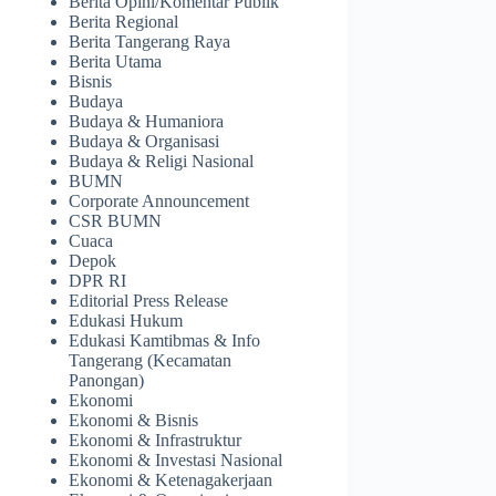
Berita Opini/Komentar Publik
Berita Regional
Berita Tangerang Raya
Berita Utama
Bisnis
Budaya
Budaya & Humaniora
Budaya & Organisasi
Budaya & Religi Nasional
BUMN
Corporate Announcement
CSR BUMN
Cuaca
Depok
DPR RI
Editorial Press Release
Edukasi Hukum
Edukasi Kamtibmas & Info
Tangerang (Kecamatan
Panongan)
Ekonomi
Ekonomi & Bisnis
Ekonomi & Infrastruktur
Ekonomi & Investasi Nasional
Ekonomi & Ketenagakerjaan