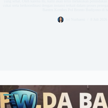
yang sehat. Oleh karena itu, kami akan terus melakukan penindakan 
cukai serta berkoordinasi dengan instansi terkait dalam proses pen
Banten Kombes Pol Bronto Budiyono di h
Sri Nurhaeni
8 Juli 2026