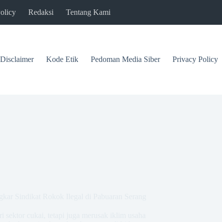
olicy
Redaksi
Tentang Kami
Disclaimer
Kode Etik
Pedoman Media Siber
Privacy Policy
kar Sindikat Rokok Ilegal di Pabuaran Serang
i sektor cukai, tetapi juga merusak iklim usaha