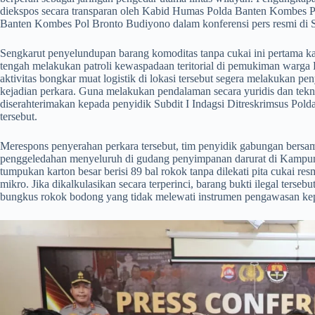
diekspos secara transparan oleh Kabid Humas Polda Banten Kombes P
Banten Kombes Pol Bronto Budiyono dalam konferensi pers resmi di 
​Sengkarut penyelundupan barang komoditas tanpa cukai ini pertama ka
tengah melakukan patroli kewaspadaan teritorial di pemukiman warga
aktivitas bongkar muat logistik di lokasi tersebut segera melakukan p
kejadian perkara. Guna melakukan pendalaman secara yuridis dan tekni
diserahterimakan kepada penyidik Subdit I Indagsi Ditreskrimsus Pol
tersebut.
​Merespons penyerahan perkara tersebut, tim penyidik gabungan bersa
penggeledahan menyeluruh di gudang penyimpanan darurat di Kampung
tumpukan karton besar berisi 89 bal rokok tanpa dilekati pita cukai re
mikro. Jika dikalkulasikan secara terperinci, barang bukti ilegal terse
bungkus rokok bodong yang tidak melewati instrumen pengawasan ke