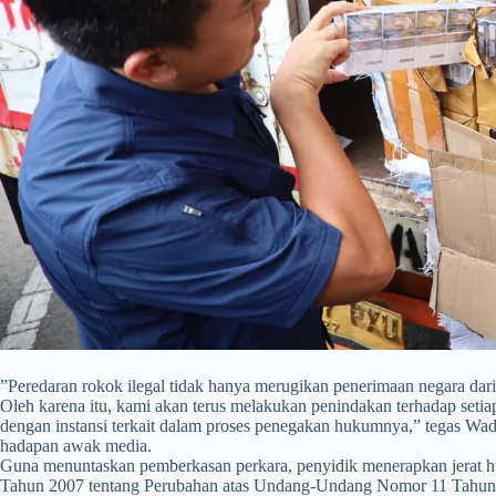
​”Peredaran rokok ilegal tidak hanya merugikan penerimaan negara dari 
Oleh karena itu, kami akan terus melakukan penindakan terhadap setiap
dengan instansi terkait dalam proses penegakan hukumnya,” tegas Wa
hadapan awak media.
Guna menuntaskan pemberkasan perkara, penyidik menerapkan jerat
Tahun 2007 tentang Perubahan atas Undang-Undang Nomor 11 Tahun 1