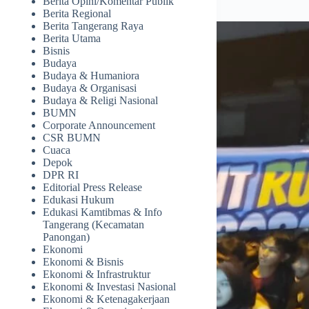
Berita Opini/Komentar Publik
Berita Regional
Berita Tangerang Raya
Berita Utama
Bisnis
Budaya
Budaya & Humaniora
Budaya & Organisasi
Budaya & Religi Nasional
BUMN
Corporate Announcement
CSR BUMN
Cuaca
Depok
DPR RI
Editorial Press Release
Edukasi Hukum
Edukasi Kamtibmas & Info
Tangerang (Kecamatan
Panongan)
Ekonomi
Ekonomi & Bisnis
Ekonomi & Infrastruktur
Ekonomi & Investasi Nasional
Ekonomi & Ketenagakerjaan