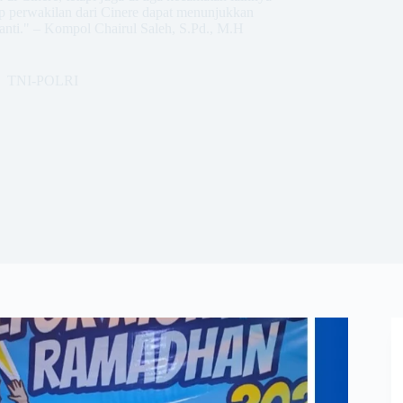
p perwakilan dari Cinere dapat menunjukkan
nanti." – Kompol Chairul Saleh, S.Pd., M.H
TNI-POLRI