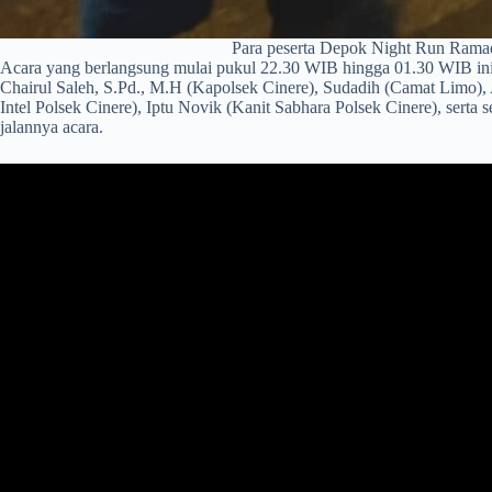
Para peserta Depok Night Run Ramadh
Acara yang berlangsung mulai pukul 22.30 WIB hingga 01.30 WIB ini d
Chairul Saleh, S.Pd., M.H (Kapolsek Cinere), Sudadih (Camat Limo
Intel Polsek Cinere), Iptu Novik (Kanit Sabhara Polsek Cinere), sert
jalannya acara.