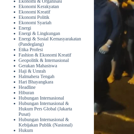
Ekonomi & Organisasi
Ekonomi Kerakyatan
Ekonomi Kreatif
Ekonomi Politik
Ekonomi Syariah
Energi
Energi & Lingkungan
Energi & Sosial Kemasyarakatan
(Pandeglang)
Etika Profesi
Fashion & Ekonomi Kreatif
Geopolitik & Internasional
Gerakan Mahasiswa
Haji & Umrah
Halmahera Tengah
Hari Bhayangkara
Headline
Hiburan
Hubungan Internasional
Hubungan Internasional &
Hukum Pers Global (Jakarta
Pusat)
Hubungan Internasional &
Kebijakan Publik (Nasional)
Hukum