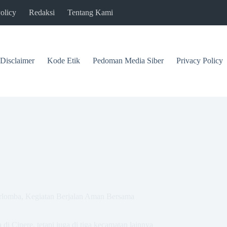
olicy
Redaksi
Tentang Kami
Disclaimer
Kode Etik
Pedoman Media Siber
Privacy Policy
rlomba, Kegiatan Berjalan Aman Bersama
 Cinere, tetapi juga di tiga kecamatan lainnya