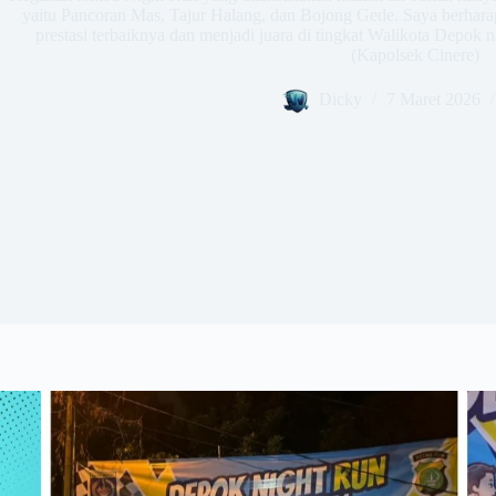
yaitu Pancoran Mas, Tajur Halang, dan Bojong Gede. Saya berhara
prestasi terbaiknya dan menjadi juara di tingkat Walikota Depok 
(Kapolsek Cinere)
Dicky
7 Maret 2026