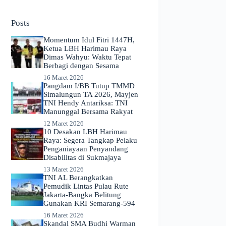
No
results
Posts
Momentum Idul Fitri 1447H,
Ketua LBH Harimau Raya
Dimas Wahyu: Waktu Tepat
Berbagi dengan Sesama
16 Maret 2026
Pangdam I/BB Tutup TMMD
Simalungun TA 2026, Mayjen
TNI Hendy Antariksa: TNI
Manunggal Bersama Rakyat
12 Maret 2026
​10 Desakan LBH Harimau
Raya: Segera Tangkap Pelaku
Penganiayaan Penyandang
Disabilitas di Sukmajaya
13 Maret 2026
TNI AL Berangkatkan
Pemudik Lintas Pulau Rute
Jakarta-Bangka Belitung
Gunakan KRI Semarang-594
16 Maret 2026
Skandal SMA Budhi Warman