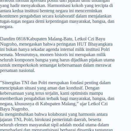
tersebut menuai apresiasi positif dari jajaran tamu undangan
yang hadir menyaksikan. Harmonisasi kokoh yang tercipta di
antara kedua institusi benteng negara ini mencerminkan
komitmen pengabdian secara kolaboratif dalam menjalankan
tugas-tugas negara demi kepentingan masyarakat, bangsa, dan
negara.
​Dandim 0818/Kabupaten Malang-Batu, Letkol Czi Bayu
Nugroho, menegaskan bahwa peringatan HUT Bhayangkara
ini bukan hanya sekadar agenda internal milik institusi Polri
semata. Menurutnya, momen historis ini merupakan milik
seluruh komponen bangsa yang harus dijadikan pijakan utama
untuk memperkokoh semangat kebersamaan dalam merawat
persatuan nasional.
​”Sinergitas TNI dan Polri merupakan fondasi penting dalam
menciptakan situasi yang aman dan kondusif. Dengan
kebersamaan yang terus terjalin, kami optimistis mampu
memberikan pengabdian terbaik bagi masyarakat, bangsa, dan
negara, khususnya di Kabupaten Malang,” ujar Letkol Czi
Bayu Nugroho.
Ia mengimbuhkan bahwa kolaborasi yang harmonis antara
jajaran TNI, Polri, birokrasi pemerintah daerah, beserta
seluruh elemen masyarakat sipil adalah modal utama dalam
menghadapi dan mengantisipasi berbagai dinamika tantangan