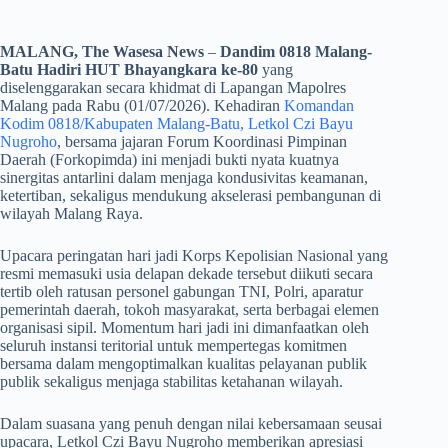
MALANG, The Wasesa News
–
Dandim 0818 Malang-
Batu Hadiri HUT Bhayangkara ke-80
yang
diselenggarakan secara khidmat di Lapangan Mapolres
Malang pada Rabu (01/07/2026). Kehadiran
Komandan
Kodim 0818/Kabupaten Malang-Batu, Letkol Czi Bayu
Nugroho
, bersama jajaran Forum Koordinasi Pimpinan
Daerah (Forkopimda) ini menjadi bukti nyata kuatnya
sinergitas antarlini dalam menjaga kondusivitas keamanan,
ketertiban, sekaligus mendukung akselerasi pembangunan di
wilayah Malang Raya.
​Upacara peringatan hari jadi Korps Kepolisian Nasional yang
resmi memasuki usia delapan dekade tersebut diikuti secara
tertib oleh ratusan personel gabungan TNI, Polri, aparatur
pemerintah daerah, tokoh masyarakat, serta berbagai elemen
organisasi sipil. Momentum hari jadi ini dimanfaatkan oleh
seluruh instansi teritorial untuk mempertegas komitmen
bersama dalam mengoptimalkan kualitas pelayanan publik
publik sekaligus menjaga stabilitas ketahanan wilayah.
​Dalam suasana yang penuh dengan nilai kebersamaan seusai
upacara, Letkol Czi Bayu Nugroho memberikan apresiasi