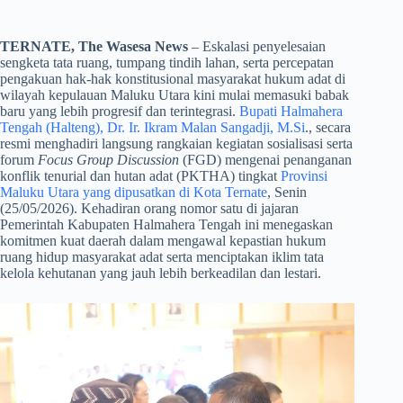
TERNATE, The Wasesa News
– Eskalasi penyelesaian
sengketa tata ruang, tumpang tindih lahan, serta percepatan
pengakuan hak-hak konstitusional masyarakat hukum adat di
wilayah kepulauan Maluku Utara kini mulai memasuki babak
baru yang lebih progresif dan terintegrasi.
Bupati Halmahera
Tengah (Halteng), Dr. Ir. Ikram Malan Sangadji, M.Si
., secara
resmi menghadiri langsung rangkaian kegiatan sosialisasi serta
forum
Focus Group Discussion
(FGD) mengenai penanganan
konflik tenurial dan hutan adat (PKTHA) tingkat
Provinsi
Maluku Utara yang dipusatkan di Kota Ternate
, Senin
(25/05/2026). Kehadiran orang nomor satu di jajaran
Pemerintah Kabupaten Halmahera Tengah ini menegaskan
komitmen kuat daerah dalam mengawal kepastian hukum
ruang hidup masyarakat adat serta menciptakan iklim tata
kelola kehutanan yang jauh lebih berkeadilan dan lestari.