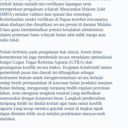
efektif dalam melatih tim verifikator lapangan serta
memperkuat pengakuan wilayah Masyarakat Hukum Adat
(MHA) melalui validasi data spasial dan sosiologis.
Keberhasilan model verifikasi di Papua tersebut rencananya
akan diadopsi dan direplikasi secara presisi di daratan Maluku
Utara guna meminimalkan potensi kesalahan administrasi
dalam pemetaan batas wilayah hutan adat milik marga atau
suku lokal.
​Selain berfokus pada pengakuan hak ulayat, forum lintas
kementerian ini juga membedah secara mendalam optimalisasi
fungsi Gugus Tugas Reforma Agraria (GTRA) dan
penanganan konflik secara makro. Kegiatan kolaboratif antara
pemerintah pusat dan daerah ini difungsikan sebagai
instrumen hukum untuk menginventarisasi secara berkala
setiap benih permasalahan di kawasan hutan produksi maupun
hutan lindung, mengurangi tumpang tindih regulasi perizinan
lahan, serta mengurai sengketa tenurial yang melibatkan
masyarakat dengan korporasi besar. Langkah pembersihan
tumpang tindih ini dinilai krusial agar mata rantai konflik
agraria yang kerap memicu gejolak sosial di tingkat tapak
dapat diredam lebih awal melalui pendekatan musyawarah
mufakat.