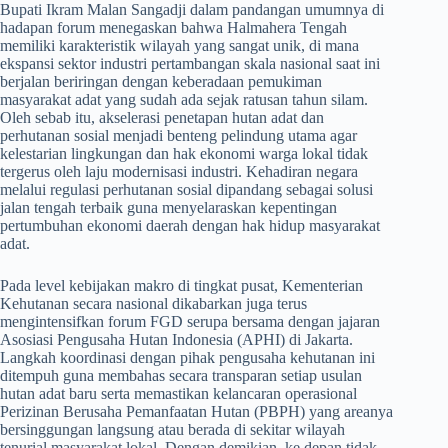
​Bupati Ikram Malan Sangadji dalam pandangan umumnya di
hadapan forum menegaskan bahwa Halmahera Tengah
memiliki karakteristik wilayah yang sangat unik, di mana
ekspansi sektor industri pertambangan skala nasional saat ini
berjalan beriringan dengan keberadaan pemukiman
masyarakat adat yang sudah ada sejak ratusan tahun silam.
Oleh sebab itu, akselerasi penetapan hutan adat dan
perhutanan sosial menjadi benteng pelindung utama agar
kelestarian lingkungan dan hak ekonomi warga lokal tidak
tergerus oleh laju modernisasi industri. Kehadiran negara
melalui regulasi perhutanan sosial dipandang sebagai solusi
jalan tengah terbaik guna menyelaraskan kepentingan
pertumbuhan ekonomi daerah dengan hak hidup masyarakat
adat.
​Pada level kebijakan makro di tingkat pusat, Kementerian
Kehutanan secara nasional dikabarkan juga terus
mengintensifkan forum FGD serupa bersama dengan jajaran
Asosiasi Pengusaha Hutan Indonesia (APHI) di Jakarta.
Langkah koordinasi dengan pihak pengusaha kehutanan ini
ditempuh guna membahas secara transparan setiap usulan
hutan adat baru serta memastikan kelancaran operasional
Perizinan Berusaha Pemanfaatan Hutan (PBPH) yang areanya
bersinggungan langsung atau berada di sekitar wilayah
tenurial masyarakat lokal. Dengan demikian, ke depan tidak