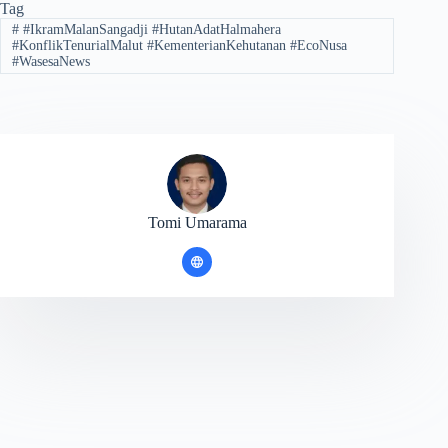
Tag
#
#IkramMalanSangadji #HutanAdatHalmahera
#KonflikTenurialMalut #KementerianKehutanan #EcoNusa
#WasesaNews
Tomi Umarama