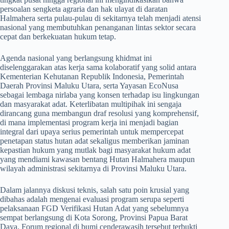
persoalan sengketa agraria dan hak ulayat di daratan
Halmahera serta pulau-pulau di sekitarnya telah menjadi atensi
nasional yang membutuhkan penanganan lintas sektor secara
cepat dan berkekuatan hukum tetap.
​Agenda nasional yang berlangsung khidmat ini
diselenggarakan atas kerja sama kolaboratif yang solid antara
Kementerian Kehutanan Republik Indonesia, Pemerintah
Daerah Provinsi Maluku Utara, serta Yayasan EcoNusa
sebagai lembaga nirlaba yang konsen terhadap isu lingkungan
dan masyarakat adat. Keterlibatan multipihak ini sengaja
dirancang guna membangun draf resolusi yang komprehensif,
di mana implementasi program kerja ini menjadi bagian
integral dari upaya serius pemerintah untuk mempercepat
penetapan status hutan adat sekaligus memberikan jaminan
kepastian hukum yang mutlak bagi masyarakat hukum adat
yang mendiami kawasan bentang Hutan Halmahera maupun
wilayah administrasi sekitarnya di Provinsi Maluku Utara.
​Dalam jalannya diskusi teknis, salah satu poin krusial yang
dibahas adalah mengenai evaluasi program serupa seperti
pelaksanaan FGD Verifikasi Hutan Adat yang sebelumnya
sempat berlangsung di Kota Sorong, Provinsi Papua Barat
Daya. Forum regional di bumi cenderawasih tersebut terbukti