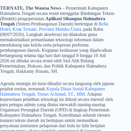
TERNATE, The Wasesa News
– Pemerintah Kabupaten
Halmahera Tengah secara resmi menggelar Bimbingan Teknis
(Bimtek) pengoperasian
Aplikasi Sibangun Halmahera
Tengah
(Sistem Pembangunan Daerah) bertempat di
Bella
Hotel, Kota Ternate, Provinsi Maluku Utara
, pada Rabu
(08/07/2026). Langkah akselerasi ini dilakukan guna
memaksimalkan pemanfaatan teknologi informasi dalam
mendukung tata kelola serta pelaporan performa
pembangunan daerah. Kegiatan kedinasan yang dijadwalkan
berlangsung selama tiga hari dari tanggal 8 hingga 10 Juli
2026 ini dibuka secara resmi oleh Staf Ahli Bidang
Pemerintahan, Hukum, dan Politik Kabupaten Halmahera
Tengah, Hakkamy Husain, SH.
​Agenda strategis ini turut dihadiri secara langsung oleh jajaran
pejabat eselon, termasuk
Kepala Dinas Sosial Kabupaten
Halmahera Tengah, Yunus Achmad, ST., MM.
Adapun
kepesertaan pelatihan teknologi ini diikuti secara intensif oleh
para petugas admin yang diutus mewakili masing-masing
Organisasi Perangkat Daerah (OPD) di lingkup Pemerintah
Kabupaten Halmahera Tengah. Keterlibatan seluruh elemen
instansi teknis daerah ini bertujuan untuk memastikan
penyatuan instrumen pelaporan dari hulu ke hilir berjalan
seragam tanpa adanya kendala operasional di lapangan.