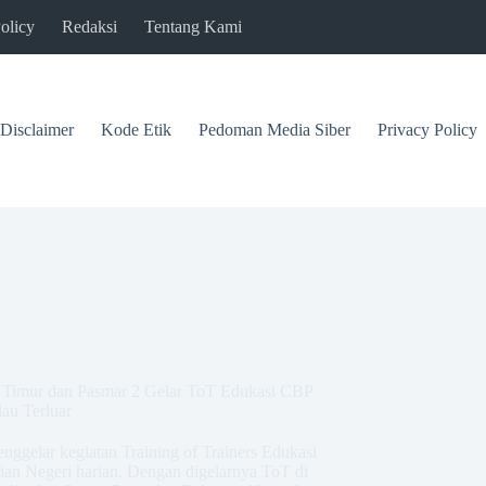
olicy
Redaksi
Tentang Kami
Disclaimer
Kode Etik
Pedoman Media Siber
Privacy Policy
a Timur dan Pasmar 2 Gelar ToT Edukasi CBP
au Terluar
nggelar kegiatan Training of Trainers Edukasi
an Negeri harian. Dengan digelarnya ToT di