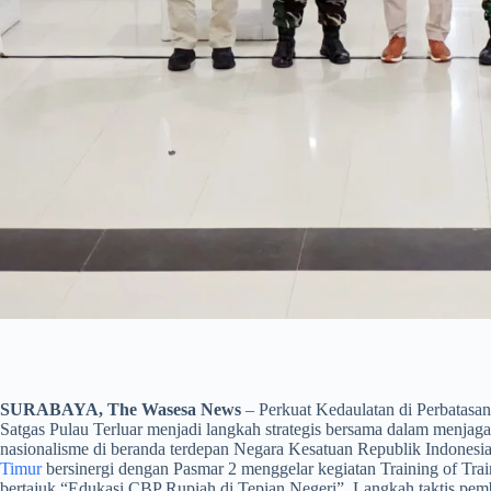
SURABAYA, The Wasesa News
– Perkuat Kedaulatan di Perbatasa
Satgas Pulau Terluar menjadi langkah strategis bersama dalam menjag
nasionalisme di beranda terdepan Negara Kesatuan Republik Indonesi
Timur
bersinergi dengan Pasmar 2 menggelar kegiatan Training of Tr
bertajuk “Edukasi CBP Rupiah di Tepian Negeri”. Langkah taktis pembek