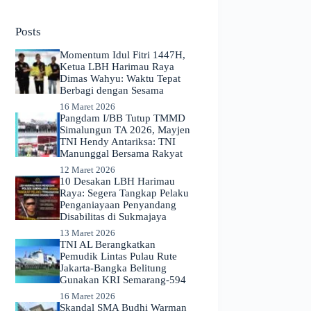
No
results
Posts
Momentum Idul Fitri 1447H,
Ketua LBH Harimau Raya
Dimas Wahyu: Waktu Tepat
Berbagi dengan Sesama
16 Maret 2026
Pangdam I/BB Tutup TMMD
Simalungun TA 2026, Mayjen
TNI Hendy Antariksa: TNI
Manunggal Bersama Rakyat
12 Maret 2026
​10 Desakan LBH Harimau
Raya: Segera Tangkap Pelaku
Penganiayaan Penyandang
Disabilitas di Sukmajaya
13 Maret 2026
TNI AL Berangkatkan
Pemudik Lintas Pulau Rute
Jakarta-Bangka Belitung
Gunakan KRI Semarang-594
16 Maret 2026
Skandal SMA Budhi Warman