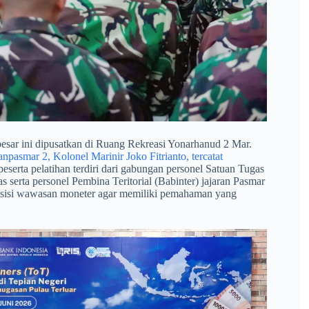
esar ini dipusatkan di Ruang Rekreasi Yonarhanud 2 Mar.
pasmar 2, Kolonel Marinir Joko Fitrianto, tercatat
serta pelatihan terdiri dari gabungan personel Satuan Tugas
 serta personel Pembina Teritorial (Babinter) jajaran Pasmar
ari sisi wawasan moneter agar memiliki pemahaman yang