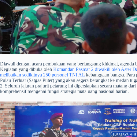
​Diawali dengan acara pembukaan yang berlangsung khidmat, agenda b
Kegiatan yang dibuka oleh
Komandan Pasmar 2 diwakili oleh Aster Dan
melibatkan sedikitnya 250 personel TNI AL
kebanggaan bangsa. Para pe
Pulau Terluar (Satgas Puter) yang akan segera berangkat ke medan tugas
2. Seluruh jajaran prajurit petarung ini dipersiapkan secara matang d
komprehensif mengenai fungsi strategis mata uang nasional harian.