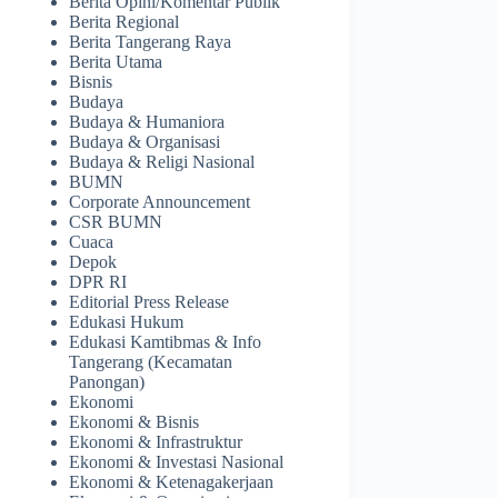
Berita Opini/Komentar Publik
Berita Regional
Berita Tangerang Raya
Berita Utama
Bisnis
Budaya
Budaya & Humaniora
Budaya & Organisasi
Budaya & Religi Nasional
BUMN
Corporate Announcement
CSR BUMN
Cuaca
Depok
DPR RI
Editorial Press Release
Edukasi Hukum
Edukasi Kamtibmas & Info
Tangerang (Kecamatan
Panongan)
Ekonomi
Ekonomi & Bisnis
Ekonomi & Infrastruktur
Ekonomi & Investasi Nasional
Ekonomi & Ketenagakerjaan