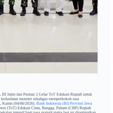
n, BI Jatim dan Pasmar 2 Gelar ToT Edukasi Rupiah untuk
a kedaulatan moneter sekaligus memperkokoh rasa
a, Kamis (04/06/2026).
Bank Indonesia (BI) Provinsi Jawa
ainers (ToT) Edukasi Cinta, Bangga, Paham (CBP) Rupiah
alan intensif bagi para prajurit matra laut ini dioptimalkan