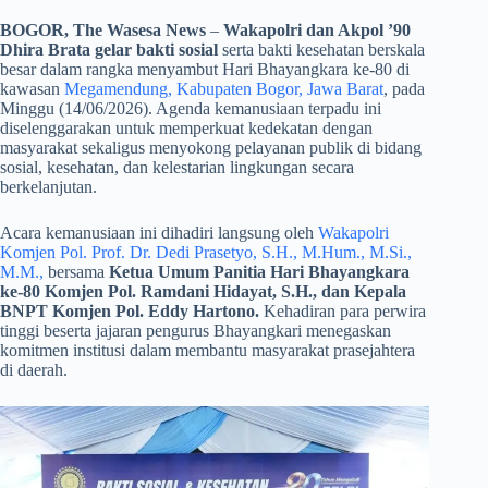
BOGOR, The Wasesa News
–
Wakapolri dan Akpol ’90
Dhira Brata gelar bakti sosial
serta bakti kesehatan berskala
besar dalam rangka menyambut Hari Bhayangkara ke-80 di
kawasan
Megamendung, Kabupaten Bogor, Jawa Barat
, pada
Minggu (14/06/2026). Agenda kemanusiaan terpadu ini
diselenggarakan untuk memperkuat kedekatan dengan
masyarakat sekaligus menyokong pelayanan publik di bidang
sosial, kesehatan, dan kelestarian lingkungan secara
berkelanjutan.
​Acara kemanusiaan ini dihadiri langsung oleh
Wakapolri
Komjen Pol. Prof. Dr. Dedi Prasetyo, S.H., M.Hum., M.Si.,
M.M.,
bersama
Ketua Umum Panitia Hari Bhayangkara
ke-80 Komjen Pol. Ramdani Hidayat, S.H., dan Kepala
BNPT Komjen Pol. Eddy Hartono.
Kehadiran para perwira
tinggi beserta jajaran pengurus Bhayangkari menegaskan
komitmen institusi dalam membantu masyarakat prasejahtera
di daerah.