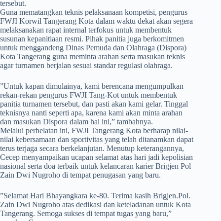
tersebut.
Guna mematangkan teknis pelaksanaan kompetisi, pengurus
FWJI Korwil Tangerang Kota dalam waktu dekat akan segera
melaksanakan rapat internal terfokus untuk membentuk
susunan kepanitiaan resmi. Pihak panitia juga berkomitmen
untuk menggandeng Dinas Pemuda dan Olahraga (Dispora)
Kota Tangerang guna meminta arahan serta masukan teknis
agar turnamen berjalan sesuai standar regulasi olahraga.
​”Untuk kapan dimulainya, kami berencana mengumpulkan
rekan-rekan pengurus FWJI Tang-Kot untuk membentuk
panitia turnamen tersebut, dan pasti akan kami gelar. Tinggal
teknisnya nanti seperti apa, karena kami akan minta arahan
dan masukan Dispora dalam hal ini,” tambahnya.
Melalui perhelatan ini, FWJI Tangerang Kota berharap nilai-
nilai kebersamaan dan sportivitas yang telah ditanamkan dapat
terus terjaga secara berkelanjutan. Menutup keterangannya,
Cecep menyampaikan ucapan selamat atas hari jadi kepolisian
nasional serta doa terbaik untuk kelancaran karier Brigjen Pol
Zain Dwi Nugroho di tempat penugasan yang baru.
​”Selamat Hari Bhayangkara ke-80. Terima kasih Brigjen.Pol.
Zain Dwi Nugroho atas dedikasi dan keteladanan untuk Kota
Tangerang. Semoga sukses di tempat tugas yang baru,”