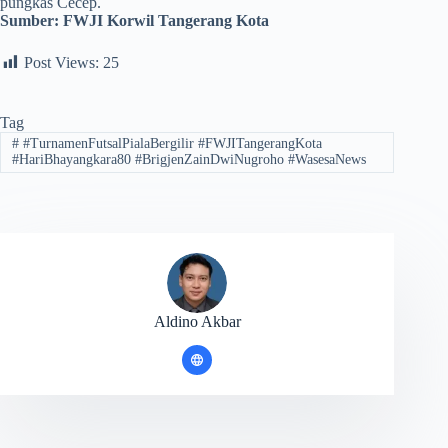
pungkas Cecep.
Sumber:
FWJI Korwil Tangerang Kota
Post Views:
25
Tag
#
#TurnamenFutsalPialaBergilir #FWJITangerangKota
#HariBhayangkara80 #BrigjenZainDwiNugroho #WasesaNews
Aldino Akbar