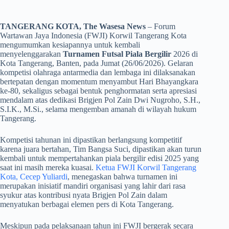
TANGERANG KOTA, The Wasesa News
– Forum
Wartawan Jaya Indonesia (FWJI) Korwil Tangerang Kota
mengumumkan kesiapannya untuk kembali
menyelenggarakan
Turnamen Futsal Piala Bergilir
2026 di
Kota Tangerang, Banten, pada Jumat (26/06/2026). Gelaran
kompetisi olahraga antarmedia dan lembaga ini dilaksanakan
bertepatan dengan momentum menyambut Hari Bhayangkara
ke-80, sekaligus sebagai bentuk penghormatan serta apresiasi
mendalam atas dedikasi Brigjen Pol Zain Dwi Nugroho, S.H.,
S.I.K., M.Si., selama mengemban amanah di wilayah hukum
Tangerang.
​Kompetisi tahunan ini dipastikan berlangsung kompetitif
karena juara bertahan, Tim Bangsa Suci, dipastikan akan turun
kembali untuk mempertahankan piala bergilir edisi 2025 yang
saat ini masih mereka kuasai.
Ketua FWJI Korwil Tangerang
Kota, Cecep Yuliardi
, menegaskan bahwa turnamen ini
merupakan inisiatif mandiri organisasi yang lahir dari rasa
syukur atas kontribusi nyata Brigjen Pol Zain dalam
menyatukan berbagai elemen pers di Kota Tangerang.
​Meskipun pada pelaksanaan tahun ini FWJI bergerak secara