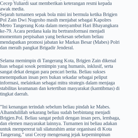
Cecep Yuliardi saat memberikan keterangan resmi kepada
awak media.
Sejarah turnamen sepak bola mini ini bermula ketika Brigjen
Pol Zain Dwi Nugroho masih menjabat sebagai Kapolres
Metro Tangerang Kota dalam menyambut Hari Bhayangkara
ke-79. Acara perdana kala itu bertransformasi menjadi
momentum perpisahan yang berkesan sebelum beliau
mendapatkan promosi jabatan ke Markas Besar (Mabes) Polri
dan meraih pangkat Brigadir Jenderal.
​Selama memimpin di Tangerang Kota, Brigjen Zain dikenal
luas sebagai sosok pemimpin yang humanis, inklusif, serta
sangat dekat dengan para pencari berita. Beliau sukses
menempatkan insan pers bukan sekadar sebagai peliput
informasi, melainkan sebagai mitra strategis dalam menjaga
stabilitas keamanan dan ketertiban masyarakat (kamtibmas) di
tingkat daerah.
​”Ini kenangan terindah sebelum beliau pindah ke Mabes.
Alhamdulillah sekarang beliau sudah berbintang menjadi
Brigjen.Pol. Beliau sangat peduli dengan insan pers, lembaga,
dan elemen masyarakat lainnya. Turnamen ini beliau adakan
untuk mempererat tali silaturahim antar organisasi di Kota
Tangerang,” urai Cecep mengenang jejak kepemimpinan