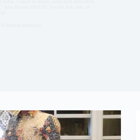
n untuk 3 tahun ke depan, yang akan dieksekusi
," jelas Kepala BNN RI, Suyudi Ario Seto, di
wan.
Kebijakan Parlemen