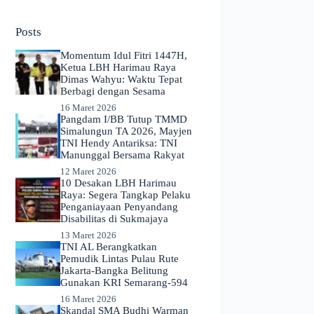
No
results
Posts
Momentum Idul Fitri 1447H,
Ketua LBH Harimau Raya
Dimas Wahyu: Waktu Tepat
Berbagi dengan Sesama
16 Maret 2026
Pangdam I/BB Tutup TMMD
Simalungun TA 2026, Mayjen
TNI Hendy Antariksa: TNI
Manunggal Bersama Rakyat
12 Maret 2026
​10 Desakan LBH Harimau
Raya: Segera Tangkap Pelaku
Penganiayaan Penyandang
Disabilitas di Sukmajaya
13 Maret 2026
TNI AL Berangkatkan
Pemudik Lintas Pulau Rute
Jakarta-Bangka Belitung
Gunakan KRI Semarang-594
16 Maret 2026
Skandal SMA Budhi Warman