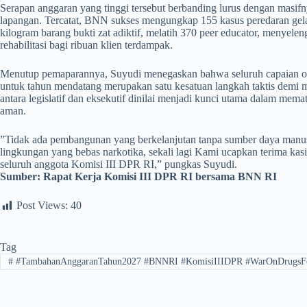
​Serapan anggaran yang tinggi tersebut berbanding lurus dengan masif
lapangan. Tercatat, BNN sukses mengungkap 155 kasus peredaran gela
kilogram barang bukti zat adiktif, melatih 370 peer educator, menyele
rehabilitasi bagi ribuan klien terdampak.
​Menutup pemaparannya, Suyudi menegaskan bahwa seluruh capaian opera
untuk tahun mendatang merupakan satu kesatuan langkah taktis demi
antara legislatif dan eksekutif dinilai menjadi kunci utama dalam me
aman.
​”Tidak ada pembangunan yang berkelanjutan tanpa sumber daya manusi
lingkungan yang bebas narkotika, sekali lagi Kami ucapkan terima kas
seluruh anggota Komisi III DPR RI,” pungkas Suyudi.
Sumber:
Rapat Kerja Komisi III DPR RI bersama BNN RI
Post Views:
40
Tag
#
#TambahanAnggaranTahun2027 #BNNRI #KomisiIIIDPR #WarOnDrugsF