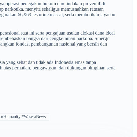
nya operasi penegakan hukum dan tindakan preventif di
p narkotika, menyita sekaligus memusnahkan ratusan
nggarakan 66.969 tes urine massal, serta memberikan layanan
sional saat ini serta pengajuan usulan alokasi dana ideal
 membebaskan bangsa dari cengkeraman narkoba. Sinergi
matangkan fondasi pembangunan nasional yang bersih dan
a yang sehat dan tidak ada Indonesia emas tanpa
ih atas perhatian, pengawasan, dan dukungan pimpinan serta
orHumanity #WasesaNews