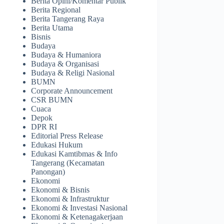
Berita Opini/Komentar Publik
Berita Regional
Berita Tangerang Raya
Berita Utama
Bisnis
Budaya
Budaya & Humaniora
Budaya & Organisasi
Budaya & Religi Nasional
BUMN
Corporate Announcement
CSR BUMN
Cuaca
Depok
DPR RI
Editorial Press Release
Edukasi Hukum
Edukasi Kamtibmas & Info
Tangerang (Kecamatan
Panongan)
Ekonomi
Ekonomi & Bisnis
Ekonomi & Infrastruktur
Ekonomi & Investasi Nasional
Ekonomi & Ketenagakerjaan