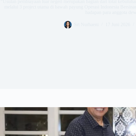
​"Usulan pembiayaan luar negeri merupakan bagian dari total kebutuha
melalui 3 project utama di bawah payung Operasi Indonesia Bersinar
hadapan para anggota de
Sri Nurhaeni
17 Juni 2026