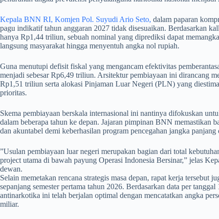
Kepala BNN RI, Komjen Pol. Suyudi Ario Seto,
dalam paparan kompr
pagu indikatif tahun anggaran 2027 tidak disesuaikan. Berdasarkan ka
hanya Rp1,44 triliun, sebuah nominal yang diprediksi dapat memangka
langsung masyarakat hingga menyentuh angka nol rupiah.
​Guna menutupi defisit fiskal yang mengancam efektivitas pemberanta
menjadi sebesar Rp6,49 triliun. Arsitektur pembiayaan ini dirancang m
Rp1,51 triliun serta alokasi Pinjaman Luar Negeri (PLN) yang diestim
prioritas.
​Skema pembiayaan berskala internasional ini nantinya difokuskan untu
dalam beberapa tahun ke depan. Jajaran pimpinan BNN memastikan bah
dan akuntabel demi keberhasilan program pencegahan jangka panjang di
​”Usulan pembiayaan luar negeri merupakan bagian dari total kebutuha
project utama di bawah payung Operasi Indonesia Bersinar,” jelas Ke
dewan.
Selain memetakan rencana strategis masa depan, rapat kerja tersebut j
sepanjang semester pertama tahun 2026. Berdasarkan data per tanggal 
antinarkotika ini telah berjalan optimal dengan mencatatkan angka per
miliar.