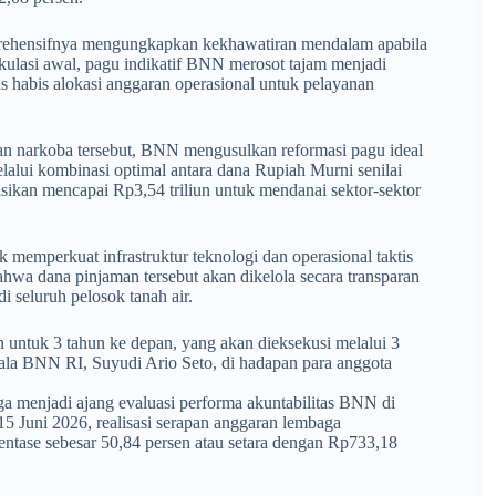
ehensifnya mengungkapkan kekhawatiran mendalam apabila
lkulasi awal, pagu indikatif BNN merosot tajam menjadi
s habis alokasi anggaran operasional untuk pelayanan
san narkoba tersebut, BNN mengusulkan reformasi pagu ideal
elalui kombinasi optimal antara dana Rupiah Murni senilai
asikan mencapai Rp3,54 triliun untuk mendanai sektor-sektor
k memperkuat infrastruktur teknologi dan operasional taktis
wa dana pinjaman tersebut akan dikelola secara transparan
 seluruh pelosok tanah air.
n untuk 3 tahun ke depan, yang akan dieksekusi melalui 3
pala BNN RI, Suyudi Ario Seto, di hadapan para anggota
uga menjadi ajang evaluasi performa akuntabilitas BNN di
15 Juni 2026, realisasi serapan anggaran lembaga
sentase sebesar 50,84 persen atau setara dengan Rp733,18