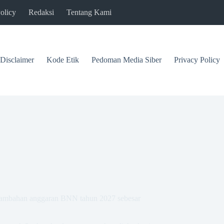
olicy
Redaksi
Tentang Kami
Disclaimer
Kode Etik
Pedoman Media Siber
Privacy Policy
i tambahan anggaran BNN tahun 2027 sebesar