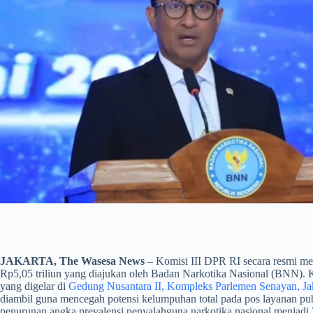
JAKARTA, The Wasesa News
– Komisi III DPR RI secara resmi me
Rp5,05 triliun yang diajukan oleh Badan Narkotika Nasional (BNN). K
yang digelar di
Gedung Nusantara II, Kompleks Parlemen Senayan, Jak
diambil guna mencegah potensi kelumpuhan total pada pos layanan pu
penurunan angka prevalensi penyalahguna narkotika nasional menjadi 