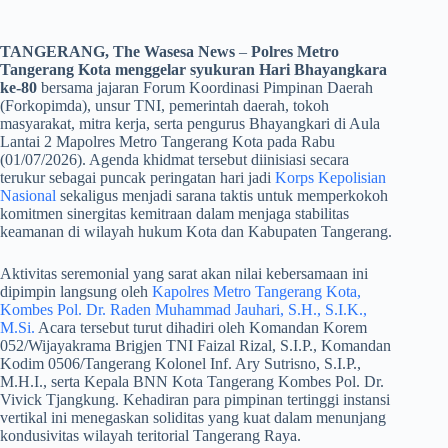
TANGERANG, The Wasesa News
–
Polres Metro
Tangerang Kota menggelar syukuran Hari Bhayangkara
ke-80
bersama jajaran Forum Koordinasi Pimpinan Daerah
(Forkopimda), unsur TNI, pemerintah daerah, tokoh
masyarakat, mitra kerja, serta pengurus Bhayangkari di Aula
Lantai 2 Mapolres Metro Tangerang Kota pada Rabu
(01/07/2026). Agenda khidmat tersebut diinisiasi secara
terukur sebagai puncak peringatan hari jadi
Korps Kepolisian
Nasional
sekaligus menjadi sarana taktis untuk memperkokoh
komitmen sinergitas kemitraan dalam menjaga stabilitas
keamanan di wilayah hukum Kota dan Kabupaten Tangerang.
​Aktivitas seremonial yang sarat akan nilai kebersamaan ini
dipimpin langsung oleh
Kapolres Metro Tangerang Kota,
Kombes Pol. Dr. Raden Muhammad Jauhari, S.H., S.I.K.,
M.Si.
Acara tersebut turut dihadiri oleh Komandan Korem
052/Wijayakrama Brigjen TNI Faizal Rizal, S.I.P., Komandan
Kodim 0506/Tangerang Kolonel Inf. Ary Sutrisno, S.I.P.,
M.H.I., serta Kepala BNN Kota Tangerang Kombes Pol. Dr.
Vivick Tjangkung. Kehadiran para pimpinan tertinggi instansi
vertikal ini menegaskan soliditas yang kuat dalam menunjang
kondusivitas wilayah teritorial Tangerang Raya.