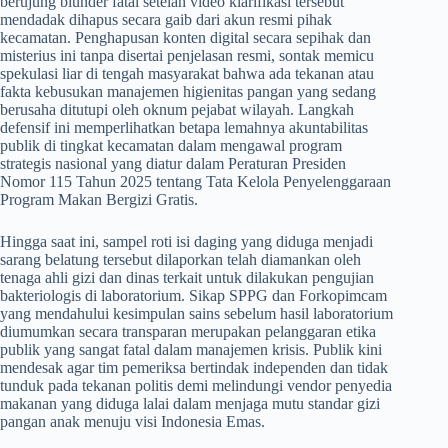
berujung blunder fatal setelah video klarifikasi tersebut
mendadak dihapus secara gaib dari akun resmi pihak
kecamatan. Penghapusan konten digital secara sepihak dan
misterius ini tanpa disertai penjelasan resmi, sontak memicu
spekulasi liar di tengah masyarakat bahwa ada tekanan atau
fakta kebusukan manajemen higienitas pangan yang sedang
berusaha ditutupi oleh oknum pejabat wilayah. Langkah
defensif ini memperlihatkan betapa lemahnya akuntabilitas
publik di tingkat kecamatan dalam mengawal program
strategis nasional yang diatur dalam Peraturan Presiden
Nomor 115 Tahun 2025 tentang Tata Kelola Penyelenggaraan
Program Makan Bergizi Gratis.
​Hingga saat ini, sampel roti isi daging yang diduga menjadi
sarang belatung tersebut dilaporkan telah diamankan oleh
tenaga ahli gizi dan dinas terkait untuk dilakukan pengujian
bakteriologis di laboratorium. Sikap SPPG dan Forkopimcam
yang mendahului kesimpulan sains sebelum hasil laboratorium
diumumkan secara transparan merupakan pelanggaran etika
publik yang sangat fatal dalam manajemen krisis. Publik kini
mendesak agar tim pemeriksa bertindak independen dan tidak
tunduk pada tekanan politis demi melindungi vendor penyedia
makanan yang diduga lalai dalam menjaga mutu standar gizi
pangan anak menuju visi Indonesia Emas.