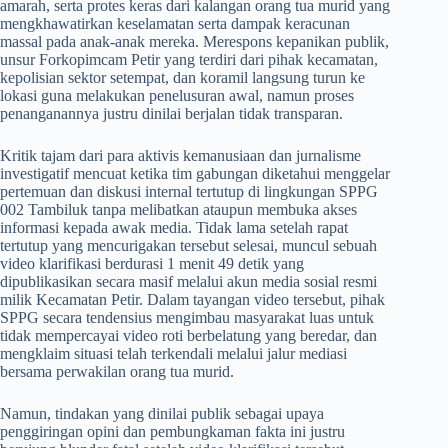
amarah, serta protes keras dari kalangan orang tua murid yang
mengkhawatirkan keselamatan serta dampak keracunan
massal pada anak-anak mereka. Merespons kepanikan publik,
unsur Forkopimcam Petir yang terdiri dari pihak kecamatan,
kepolisian sektor setempat, dan koramil langsung turun ke
lokasi guna melakukan penelusuran awal, namun proses
penanganannya justru dinilai berjalan tidak transparan.
​Kritik tajam dari para aktivis kemanusiaan dan jurnalisme
investigatif mencuat ketika tim gabungan diketahui menggelar
pertemuan dan diskusi internal tertutup di lingkungan SPPG
002 Tambiluk tanpa melibatkan ataupun membuka akses
informasi kepada awak media. Tidak lama setelah rapat
tertutup yang mencurigakan tersebut selesai, muncul sebuah
video klarifikasi berdurasi 1 menit 49 detik yang
dipublikasikan secara masif melalui akun media sosial resmi
milik Kecamatan Petir. Dalam tayangan video tersebut, pihak
SPPG secara tendensius mengimbau masyarakat luas untuk
tidak mempercayai video roti berbelatung yang beredar, dan
mengklaim situasi telah terkendali melalui jalur mediasi
bersama perwakilan orang tua murid.
​Namun, tindakan yang dinilai publik sebagai upaya
penggiringan opini dan pembungkaman fakta ini justru