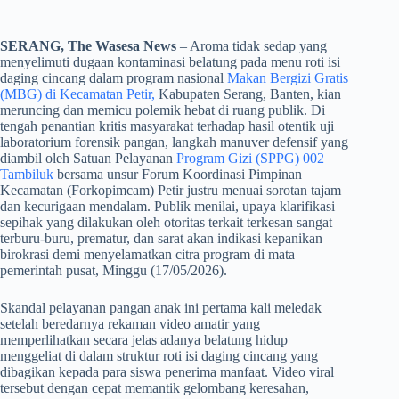
SERANG, The Wasesa News
– Aroma tidak sedap yang
menyelimuti dugaan kontaminasi belatung pada menu roti isi
daging cincang dalam program nasional
Makan Bergizi Gratis
(MBG) di Kecamatan Petir,
Kabupaten Serang, Banten, kian
meruncing dan memicu polemik hebat di ruang publik. Di
tengah penantian kritis masyarakat terhadap hasil otentik uji
laboratorium forensik pangan, langkah manuver defensif yang
diambil oleh Satuan Pelayanan
Program Gizi (SPPG) 002
Tambiluk
bersama unsur Forum Koordinasi Pimpinan
Kecamatan (Forkopimcam) Petir justru menuai sorotan tajam
dan kecurigaan mendalam. Publik menilai, upaya klarifikasi
sepihak yang dilakukan oleh otoritas terkait terkesan sangat
terburu-buru, prematur, dan sarat akan indikasi kepanikan
birokrasi demi menyelamatkan citra program di mata
pemerintah pusat, Minggu (17/05/2026).
​Skandal pelayanan pangan anak ini pertama kali meledak
setelah beredarnya rekaman video amatir yang
memperlihatkan secara jelas adanya belatung hidup
menggeliat di dalam struktur roti isi daging cincang yang
dibagikan kepada para siswa penerima manfaat. Video viral
tersebut dengan cepat memantik gelombang keresahan,