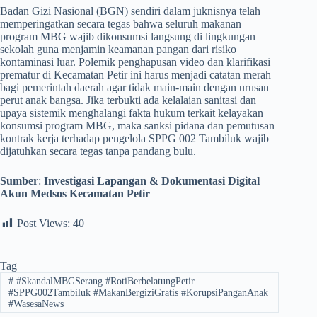
​Badan Gizi Nasional (BGN) sendiri dalam juknisnya telah
memperingatkan secara tegas bahwa seluruh makanan
program MBG wajib dikonsumsi langsung di lingkungan
sekolah guna menjamin keamanan pangan dari risiko
kontaminasi luar. Polemik penghapusan video dan klarifikasi
prematur di Kecamatan Petir ini harus menjadi catatan merah
bagi pemerintah daerah agar tidak main-main dengan urusan
perut anak bangsa. Jika terbukti ada kelalaian sanitasi dan
upaya sistemik menghalangi fakta hukum terkait kelayakan
konsumsi program MBG, maka sanksi pidana dan pemutusan
kontrak kerja terhadap pengelola SPPG 002 Tambiluk wajib
dijatuhkan secara tegas tanpa pandang bulu.
Sumber
:
Investigasi Lapangan & Dokumentasi Digital
Akun Medsos Kecamatan Petir
Post Views:
40
Tag
#
#SkandalMBGSerang #RotiBerbelatungPetir
#SPPG002Tambiluk #MakanBergiziGratis #KorupsiPanganAnak
#WasesaNews