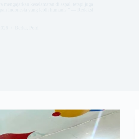
a mengajarkan keselamatan di aspal, tetapi juga
pan Indonesia yang lebih humanis.” — Redaksi
2026
Berita
,
Polri