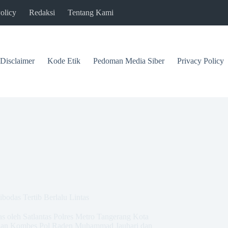
olicy
Redaksi
Tentang Kami
Disclaimer
Kode Etik
Pedoman Media Siber
Privacy Policy
bodas Tertib Berlalu Lintas
das oleh Satlantas Polres Metro Tangerang Kota
arahan Kombes Pol Raden Muhammad Jauhari dan