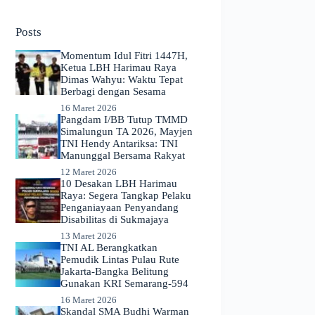
No
results
Posts
Momentum Idul Fitri 1447H,
Ketua LBH Harimau Raya
Dimas Wahyu: Waktu Tepat
Berbagi dengan Sesama
16 Maret 2026
Pangdam I/BB Tutup TMMD
Simalungun TA 2026, Mayjen
TNI Hendy Antariksa: TNI
Manunggal Bersama Rakyat
12 Maret 2026
​10 Desakan LBH Harimau
Raya: Segera Tangkap Pelaku
Penganiayaan Penyandang
Disabilitas di Sukmajaya
13 Maret 2026
TNI AL Berangkatkan
Pemudik Lintas Pulau Rute
Jakarta-Bangka Belitung
Gunakan KRI Semarang-594
16 Maret 2026
Skandal SMA Budhi Warman