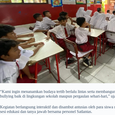
“Kami ingin menanamkan budaya tertib berlalu lintas serta membangu
bullying baik di lingkungan sekolah maupun pergaulan sehari-hari,” uj
Kegiatan berlangsung interaktif dan disambut antusias oleh para siswa 
sesi edukasi dan tanya jawab bersama personel Satlantas.