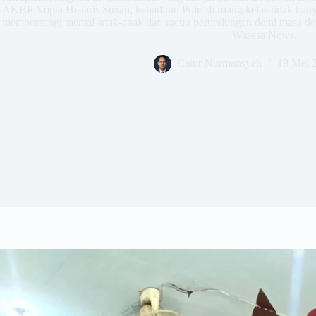
AKBP Nopta Histaris Suzan, kehadiran Polri di ruang kelas tidak hany
membentengi mental anak-anak dari racun perundungan demi masa de
Wasesa News.
Catur Nurmansyah
19 Mei 