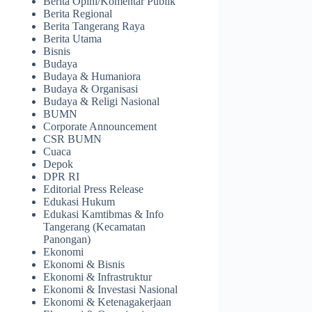
Berita Opini/Komentar Publik
Berita Regional
Berita Tangerang Raya
Berita Utama
Bisnis
Budaya
Budaya & Humaniora
Budaya & Organisasi
Budaya & Religi Nasional
BUMN
Corporate Announcement
CSR BUMN
Cuaca
Depok
DPR RI
Editorial Press Release
Edukasi Hukum
Edukasi Kamtibmas & Info
Tangerang (Kecamatan
Panongan)
Ekonomi
Ekonomi & Bisnis
Ekonomi & Infrastruktur
Ekonomi & Investasi Nasional
Ekonomi & Ketenagakerjaan