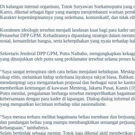
​Di kalangan internal organisasi, Totok Suryawan Soekarnoputra yang 
Karno, dikenal sebagai figur yang mampu menjembatani warisan pemi
Karakter kepemimpinannya yang sederhana, komunikatif, dan tidak elit
​Komitmen ideologis tersebut menjadi landasan kuat bagi para kader 
Penasehat DPP GPM. Kehadirannya dipandang strategis dalam merumu
sosial, kemandirian bangsa, serta keberpihakan yang nyata terhadap hak
​Sekretaris Jenderal DPP GPM, Putra Naibaho, mengungkapkan kekagu
yang ditunjukkan oleh putra sang proklamator tersebut selama proses ko
​“Saya sangat terinspirasi oleh cara beliau menjalani kehidupan. Meski
sikap elitis, melainkan hidup sederhana layaknya rakyat biasa. Bahk
mendampingi saya mengantarkan proposal dan berbagai surat ke kantor-
memberikan keterangan di kawasan Menteng, Jakarta Pusat, Kamis (18
Putra menilai, pengalaman berharga tersebut memperlihatkan bagaiman
kebersamaan dengan para kader di lapangan. Dialog-dialog informal di
yang menguatkan kecintaan terhadap nilai nasionalisme.
​“Saya merasa terharu melihat bagaimana beliau membaur dan berjuang 
dan pandangan beliau yang mampu membangkitkan semangat perjuangan 
kebangsaan,” tambahnya.
​Selain bertindak sebagai mentor, Totok juga dikenal aktif memberikan 