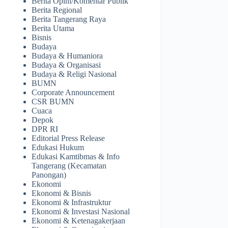
Berita Opini/Komentar Publik
Berita Regional
Berita Tangerang Raya
Berita Utama
Bisnis
Budaya
Budaya & Humaniora
Budaya & Organisasi
Budaya & Religi Nasional
BUMN
Corporate Announcement
CSR BUMN
Cuaca
Depok
DPR RI
Editorial Press Release
Edukasi Hukum
Edukasi Kamtibmas & Info
Tangerang (Kecamatan
Panongan)
Ekonomi
Ekonomi & Bisnis
Ekonomi & Infrastruktur
Ekonomi & Investasi Nasional
Ekonomi & Ketenagakerjaan