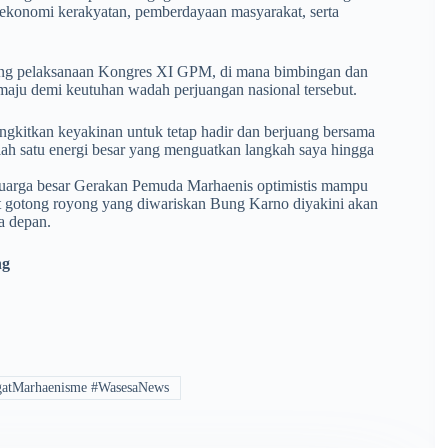
 ekonomi kerakyatan, pemberdayaan masyarakat, serta
jelang pelaksanaan Kongres XI GPM, di mana bimbingan dan
 maju demi keutuhan wadah perjuangan nasional tersebut.
gkitkan keyakinan untuk tetap hadir dan berjuang bersama
ah satu energi besar yang menguatkan langkah saya hingga
 keluarga besar Gerakan Pemuda Marhaenis optimistis mampu
 gotong royong yang diwariskan Bung Karno diyakini akan
a depan.
ng
gatMarhaenisme #WasesaNews