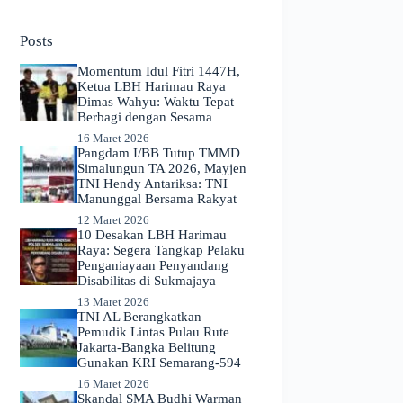
No
results
Posts
Momentum Idul Fitri 1447H,
Ketua LBH Harimau Raya
Dimas Wahyu: Waktu Tepat
Berbagi dengan Sesama
16 Maret 2026
Pangdam I/BB Tutup TMMD
Simalungun TA 2026, Mayjen
TNI Hendy Antariksa: TNI
Manunggal Bersama Rakyat
12 Maret 2026
​10 Desakan LBH Harimau
Raya: Segera Tangkap Pelaku
Penganiayaan Penyandang
Disabilitas di Sukmajaya
13 Maret 2026
TNI AL Berangkatkan
Pemudik Lintas Pulau Rute
Jakarta-Bangka Belitung
Gunakan KRI Semarang-594
16 Maret 2026
Skandal SMA Budhi Warman