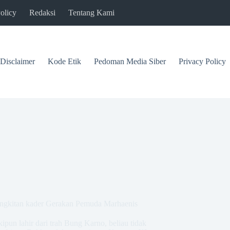
olicy
Redaksi
Tentang Kami
Disclaimer
Kode Etik
Pedoman Media Siber
Privacy Policy
bangkitan kader Gerakan Pemuda Marhaenis
ipun lahir dari trah Bung Karno, beliau tidak