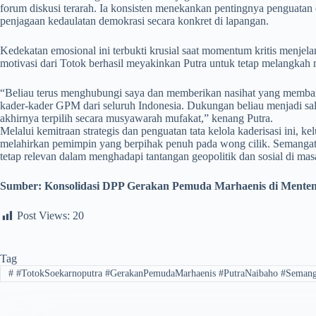
forum diskusi terarah. Ia konsisten menekankan pentingnya penguatan
penjagaan kedaulatan demokrasi secara konkret di lapangan.
​Kedekatan emosional ini terbukti krusial saat momentum kritis men
motivasi dari Totok berhasil meyakinkan Putra untuk tetap melangkah
​“Beliau terus menghubungi saya dan memberikan nasihat yang memban
kader-kader GPM dari seluruh Indonesia. Dukungan beliau menjadi sal
akhirnya terpilih secara musyawarah mufakat,” kenang Putra.
Melalui kemitraan strategis dan penguatan tata kelola kaderisasi ini,
melahirkan pemimpin yang berpihak penuh pada wong cilik. Semangat
tetap relevan dalam menghadapi tantangan geopolitik dan sosial di mas
Sumber:
Konsolidasi DPP Gerakan Pemuda Marhaenis di Mente
Post Views:
20
Tag
#
#TotokSoekarnoputra #GerakanPemudaMarhaenis #PutraNaibaho #Seman