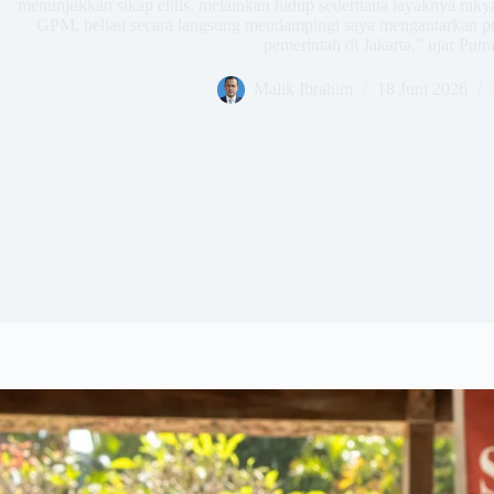
menunjukkan sikap elitis, melainkan hidup sederhana layaknya rak
GPM, beliau secara langsung mendampingi saya mengantarkan pro
pemerintah di Jakarta,” ujar Putr
Malik Ibrahim
18 Juni 2026