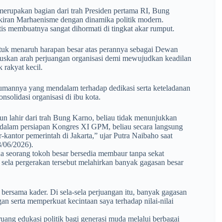
merupakan bagian dari trah Presiden pertama RI, Bung
kiran Marhaenisme dengan dinamika politik modern.
is membuatnya sangat dihormati di tingkat akar rumput.
untuk menaruh harapan besar atas perannya sebagai Dewan
skan arah perjuangan organisasi demi mewujudkan keadilan
 rakyat kecil.
mannya yang mendalam terhadap dedikasi serta keteladanan
nsolidasi organisasi di ibu kota.
pun lahir dari trah Bung Karno, beliau tidak menunjukkan
an dalam persiapan Kongres XI GPM, beliau secara langsung
kantor pemerintah di Jakarta,” ujar Putra Naibaho saat
/06/2026).
a seorang tokoh besar bersedia membaur tanpa sekat
 sela pergerakan tersebut melahirkan banyak gagasan besar
bersama kader. Di sela-sela perjuangan itu, banyak gagasan
serta memperkuat kecintaan saya terhadap nilai-nilai
ruang edukasi politik bagi generasi muda melalui berbagai