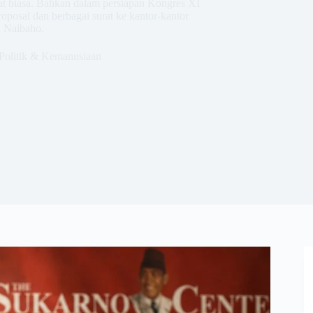
yat biasa. Bahkan dalam persiapan Kongres XI
posal dan berbagai surat ke kantor-kantor
a Naibaho.
Politik & Kemanusiaan