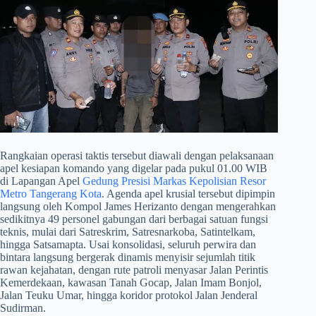
​Rangkaian operasi taktis tersebut diawali dengan pelaksanaan
apel kesiapan komando yang digelar pada pukul 01.00 WIB
di Lapangan Apel
Gedung Presisi Markas Kepolisian Resor
Metro Tangerang Kota
. Agenda apel krusial tersebut dipimpin
langsung oleh Kompol James Herizanto dengan mengerahkan
sedikitnya 49 personel gabungan dari berbagai satuan fungsi
teknis, mulai dari Satreskrim, Satresnarkoba, Satintelkam,
hingga Satsamapta. Usai konsolidasi, seluruh perwira dan
bintara langsung bergerak dinamis menyisir sejumlah titik
rawan kejahatan, dengan rute patroli menyasar Jalan Perintis
Kemerdekaan, kawasan Tanah Gocap, Jalan Imam Bonjol,
Jalan Teuku Umar, hingga koridor protokol Jalan Jenderal
Sudirman.