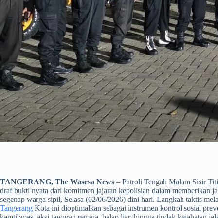
TANGERANG, The Wasesa News
– Patroli Tengah Malam Sisir Ti
draf bukti nyata dari komitmen jajaran kepolisian dalam memberikan 
segenap warga sipil, Selasa (02/06/2026) dini hari. Langkah taktis m
Tangerang
Kota ini dioptimalkan sebagai instrumen kontrol sosial pre
kamtibmas, aksi tawuran remaja, balap liar, hingga tindak kejahatan ja