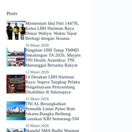
No
results
Posts
Momentum Idul Fitri 1447H,
Ketua LBH Harimau Raya
Dimas Wahyu: Waktu Tepat
Berbagi dengan Sesama
16 Maret 2026
Pangdam I/BB Tutup TMMD
Simalungun TA 2026, Mayjen
TNI Hendy Antariksa: TNI
Manunggal Bersama Rakyat
12 Maret 2026
​10 Desakan LBH Harimau
Raya: Segera Tangkap Pelaku
Penganiayaan Penyandang
Disabilitas di Sukmajaya
13 Maret 2026
TNI AL Berangkatkan
Pemudik Lintas Pulau Rute
Jakarta-Bangka Belitung
Gunakan KRI Semarang-594
16 Maret 2026
Skandal SMA Budhi Warman