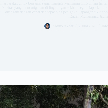
masyarakat untuk bersama-sama menjaga keamanan lingkungan harian.
aktivitas yang mencurigakan di lingkungan sekitar, segera laporkan mela
ditangani dengan cepat dan tepat oleh petugas di lapangan.” - Kap
Raden Muhammad Jauhar
Aldino Akbar
2 Juni 2026
Inf