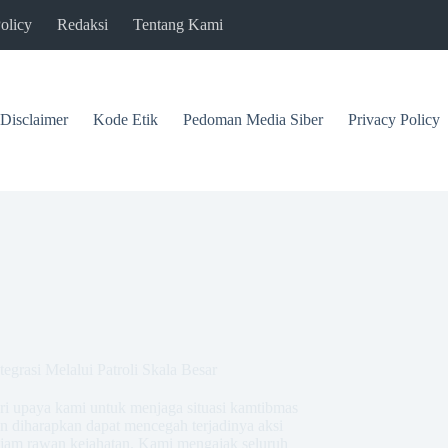
olicy
Redaksi
Tentang Kami
Disclaimer
Kode Etik
Pedoman Media Siber
Privacy Policy
grasi Melalui Patroli Skala Besar
dari upaya kami untuk menjaga situasi kamtibmas
an diharapkan dapat mencegah terjadinya aksi
m-jam rawan kejahatan. Kami mengajak seluruh