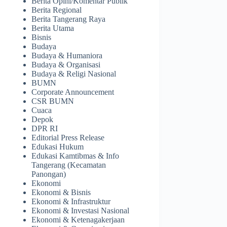
Berita Opini/Komentar Publik
Berita Regional
Berita Tangerang Raya
Berita Utama
Bisnis
Budaya
Budaya & Humaniora
Budaya & Organisasi
Budaya & Religi Nasional
BUMN
Corporate Announcement
CSR BUMN
Cuaca
Depok
DPR RI
Editorial Press Release
Edukasi Hukum
Edukasi Kamtibmas & Info
Tangerang (Kecamatan
Panongan)
Ekonomi
Ekonomi & Bisnis
Ekonomi & Infrastruktur
Ekonomi & Investasi Nasional
Ekonomi & Ketenagakerjaan