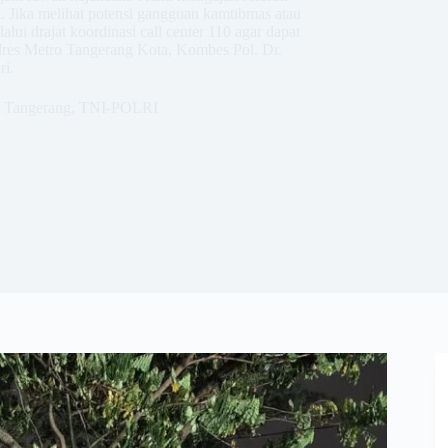
 Jika melihat potensi gangguan kamtibmas atau
lui drajat koordinasi call center 110 agar dapat
olres Metro Tangerang Kota, Kombes Pol. Dr.
i.
o Tangerang
,
TNI-POLRI