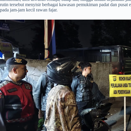
rutin tersebut menyisir berbagai kawasan pemukiman padat dan pusat e
pada jam-jam kecil rawan fajar.