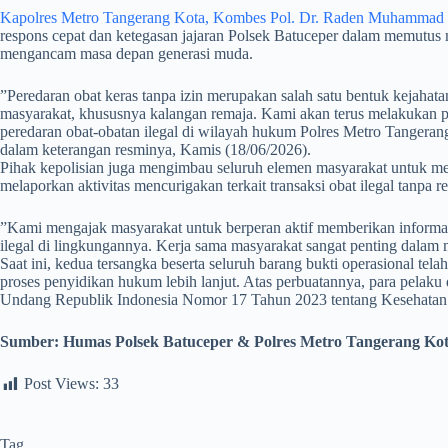
Kapolres Metro Tangerang Kota, Kombes Pol. Dr. Raden Muhammad Jau
respons cepat dan ketegasan jajaran Polsek Batuceper dalam memutus 
mengancam masa depan generasi muda.
​”Peredaran obat keras tanpa izin merupakan salah satu bentuk kejahat
masyarakat, khususnya kalangan remaja. Kami akan terus melakukan 
peredaran obat-obatan ilegal di wilayah hukum Polres Metro Tanger
dalam keterangan resminya, Kamis (18/06/2026).
Pihak kepolisian juga mengimbau seluruh elemen masyarakat untuk me
melaporkan aktivitas mencurigakan terkait transaksi obat ilegal tanpa re
​”Kami mengajak masyarakat untuk berperan aktif memberikan informas
ilegal di lingkungannya. Kerja sama masyarakat sangat penting dalam
​Saat ini, kedua tersangka beserta seluruh barang bukti operasional t
proses penyidikan hukum lebih lanjut. Atas perbuatannya, para pelaku 
Undang Republik Indonesia Nomor 17 Tahun 2023 tentang Kesehatan d
Sumber:
Humas Polsek Batuceper & Polres Metro Tangerang Ko
Post Views:
33
Tag