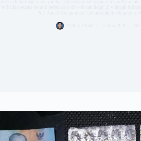
merusak kesehatan masyarakat, khususnya kalangan remaja. Kami ak
terhadap segala bentuk peredaran obat-obatan ilegal di wilayah huk
Pol. Raden Muhammad Jauhari dalam keterangan re
Aldino Akbar
18 Juni 2026
Nar