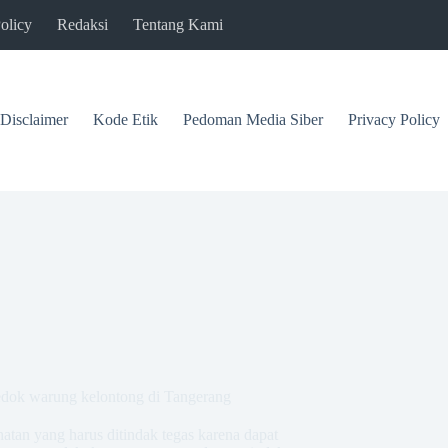
olicy
Redaksi
Tentang Kami
Disclaimer
Kode Etik
Pedoman Media Siber
Privacy Policy
kedok warung kelontong di Tangerang
hatan yang harus ditindak tegas karena dapat