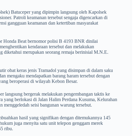
Polsek) Batuceper yang dipimpin langsung oleh Kapolsek
oner. Patroli keamanan tersebut sengaja digencarkan di
tensi gangguan keamanan dan ketertiban masyarakat
tor Honda Beat bernomor polisi B 4193 BNR dinilai
n menghentikan kendaraan tersebut dan melakukan
g diketahui merupakan seorang remaja berinisial M.N.E.
utir obat keras jenis Tramadol yang disimpan di dalam saku
yi dan mengaku mendapatkan barang haram tersebut dengan
 yang beroperasi di wilayah Kebon Besar.
eper langsung bergerak melakukan pengembangan taktis ke
ra yang berlokasi di Jalan Halim Perdana Kusuma, Kelurahan
an menggeledah seisi bangunan warung tersebut.
mbuahkan hasil yang signifikan dengan ditemukannya 145
ak hukum juga menyita satu unit telepon genggam merek
5 ribu.