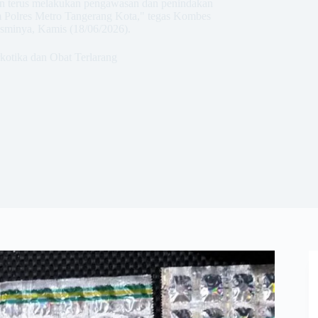
an terus melakukan pengawasan dan penindakan
um Polres Metro Tangerang Kota," tegas Kombes
sminya, Kamis (18/06/2026).
kotika dan Obat Terlarang