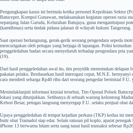
​Pengungkapan kasus ini bermula ketika personel Kepolisian Sektor (
Batuceper, Kompol Gunawan, melaksanakan kegiatan operasi razia stasi
sepanjang Jalan Garuda, Kelurahan Batujaya, guna mengantisipasi po
(kamtibmas) serta tindak pidana jalanan di wilayah hukum Tangerang.
​Saat operasi berlangsung, gerak-gerik seorang pengendara sepeda mo
mencurigakan oleh petugas yang berjaga di lapangan. Polisi kemudia
penggeledahan badan secara menyeluruh terhadap pengendara pria yan
(19).
​Dari hasil penggeledahan awal itu, tim penyidik menemukan delapan b
pakaian pelaku. Berdasarkan hasil interogasi cepat, M.N.E. bernyan
cara membeli seharga Rp40 ribu dari seorang pengedar berinisial F.U.
​Menindaklanjuti informasi krusial tersebut, Tim Opsnal Polsek Batuc
lokasi yang ditunjukkan. Setibanya di sebuah warung kelontong Madu
Kebon Besar, petugas langsung menyergap F.U. selaku penjual obat d
​Upaya penggeledahan di tempat kejadian perkara (TKP) kedua ini me
butir obat Tramadol siap edar. Selain ratusan pil koplo, aparat peneg
iPhone 13 berwarna hitam serta uang tunai hasil transaksi sebesar Rp26