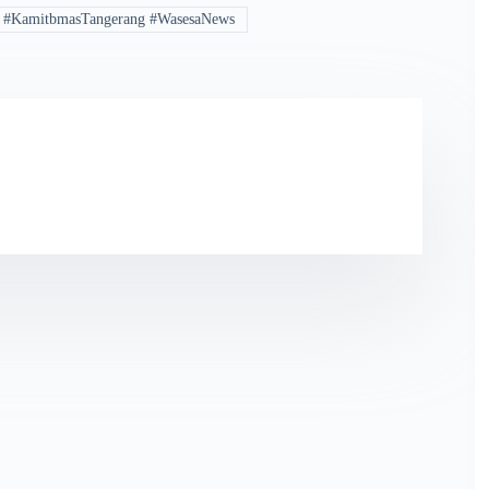
ta #KamitbmasTangerang #WasesaNews