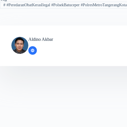
#
#PeredaranObatKerasIlegal #PolsekBatuceper #PolresMetroTangerangKo
Aldino Akbar