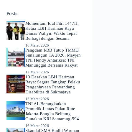
No
results
Posts
Momentum Idul Fitri 1447H,
Ketua LBH Harimau Raya
Dimas Wahyu: Waktu Tepat
Berbagi dengan Sesama
16 Maret 2026
Pangdam I/BB Tutup TMMD
Simalungun TA 2026, Mayjen
TNI Hendy Antariksa: TNI
Manunggal Bersama Rakyat
12 Maret 2026
​10 Desakan LBH Harimau
Raya: Segera Tangkap Pelaku
Penganiayaan Penyandang
Disabilitas di Sukmajaya
13 Maret 2026
TNI AL Berangkatkan
Pemudik Lintas Pulau Rute
Jakarta-Bangka Belitung
Gunakan KRI Semarang-594
16 Maret 2026
Skandal SMA Budhi Warman