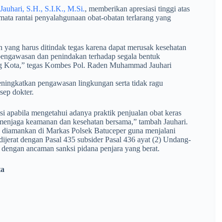
hari, S.H., S.I.K., M.Si.
, memberikan apresiasi tinggi atas
mata rantai penyalahgunaan obat-obatan terlarang yang
an yang harus ditindak tegas karena dapat merusak kesehatan
pengawasan dan penindakan terhadap segala bentuk
ang Kota,” tegas Kombes Pol. Raden Muhammad Jauhari
ningkatkan pengawasan lingkungan serta tidak ragu
sep dokter.
i apabila mengetahui adanya praktik penjualan obat keras
 menjaga keamanan dan kesehatan bersama,” tambah Jauhari.
elah diamankan di Markas Polsek Batuceper guna menjalani
dijerat dengan Pasal 435 subsider Pasal 436 ayat (2) Undang-
engan ancaman sanksi pidana penjara yang berat.
ta