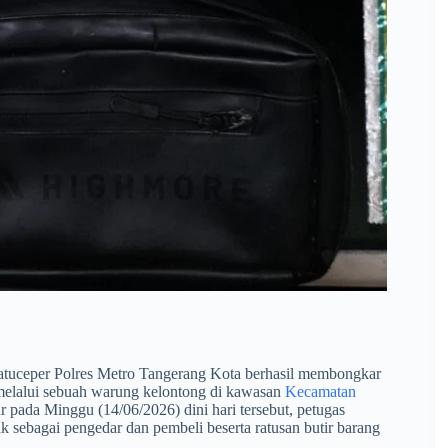
atuceper Polres Metro Tangerang Kota berhasil membongkar
melalui sebuah warung kelontong di kawasan
Kecamatan
 pada Minggu (14/06/2026) dini hari tersebut, petugas
sebagai pengedar dan pembeli beserta ratusan butir barang