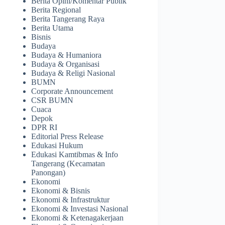
Berita Opini/Komentar Publik
Berita Regional
Berita Tangerang Raya
Berita Utama
Bisnis
Budaya
Budaya & Humaniora
Budaya & Organisasi
Budaya & Religi Nasional
BUMN
Corporate Announcement
CSR BUMN
Cuaca
Depok
DPR RI
Editorial Press Release
Edukasi Hukum
Edukasi Kamtibmas & Info
Tangerang (Kecamatan
Panongan)
Ekonomi
Ekonomi & Bisnis
Ekonomi & Infrastruktur
Ekonomi & Investasi Nasional
Ekonomi & Ketenagakerjaan