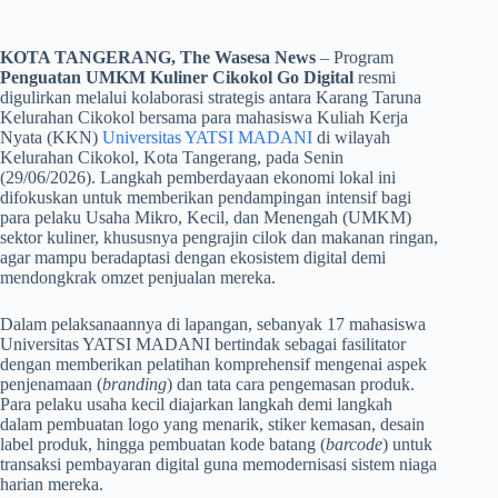
KOTA TANGERANG, The Wasesa News
– Program
Penguatan UMKM Kuliner Cikokol Go Digital
resmi
digulirkan melalui kolaborasi strategis antara Karang Taruna
Kelurahan Cikokol bersama para mahasiswa Kuliah Kerja
Nyata (KKN)
Universitas YATSI MADANI
di wilayah
Kelurahan Cikokol, Kota Tangerang, pada Senin
(29/06/2026). Langkah pemberdayaan ekonomi lokal ini
difokuskan untuk memberikan pendampingan intensif bagi
para pelaku Usaha Mikro, Kecil, dan Menengah (UMKM)
sektor kuliner, khususnya pengrajin cilok dan makanan ringan,
agar mampu beradaptasi dengan ekosistem digital demi
mendongkrak omzet penjualan mereka.
​Dalam pelaksanaannya di lapangan, sebanyak 17 mahasiswa
Universitas YATSI MADANI bertindak sebagai fasilitator
dengan memberikan pelatihan komprehensif mengenai aspek
penjenamaan (
branding
) dan tata cara pengemasan produk.
Para pelaku usaha kecil diajarkan langkah demi langkah
dalam pembuatan logo yang menarik, stiker kemasan, desain
label produk, hingga pembuatan kode batang (
barcode
) untuk
transaksi pembayaran digital guna memodernisasi sistem niaga
harian mereka.