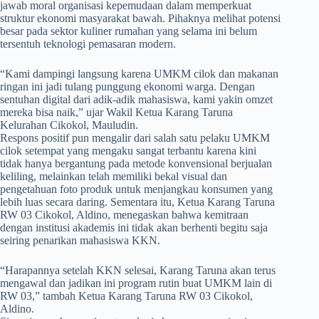
jawab moral organisasi kepemudaan dalam memperkuat
struktur ekonomi masyarakat bawah. Pihaknya melihat potensi
besar pada sektor kuliner rumahan yang selama ini belum
tersentuh teknologi pemasaran modern.
​“Kami dampingi langsung karena UMKM cilok dan makanan
ringan ini jadi tulang punggung ekonomi warga. Dengan
sentuhan digital dari adik-adik mahasiswa, kami yakin omzet
mereka bisa naik,” ujar Wakil Ketua Karang Taruna
Kelurahan Cikokol, Mauludin.
​Respons positif pun mengalir dari salah satu pelaku UMKM
cilok setempat yang mengaku sangat terbantu karena kini
tidak hanya bergantung pada metode konvensional berjualan
keliling, melainkan telah memiliki bekal visual dan
pengetahuan foto produk untuk menjangkau konsumen yang
lebih luas secara daring. Sementara itu, Ketua Karang Taruna
RW 03 Cikokol, Aldino, menegaskan bahwa kemitraan
dengan institusi akademis ini tidak akan berhenti begitu saja
seiring penarikan mahasiswa KKN.
​“Harapannya setelah KKN selesai, Karang Taruna akan terus
mengawal dan jadikan ini program rutin buat UMKM lain di
RW 03,” tambah Ketua Karang Taruna RW 03 Cikokol,
Aldino.