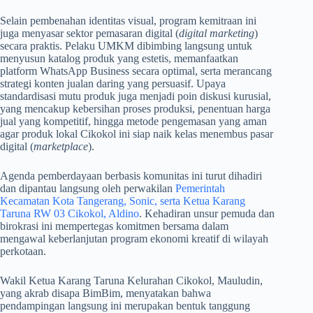
​Selain pembenahan identitas visual, program kemitraan ini
juga menyasar sektor pemasaran digital (
digital marketing
)
secara praktis. Pelaku UMKM dibimbing langsung untuk
menyusun katalog produk yang estetis, memanfaatkan
platform WhatsApp Business secara optimal, serta merancang
strategi konten jualan daring yang persuasif. Upaya
standardisasi mutu produk juga menjadi poin diskusi kurusial,
yang mencakup kebersihan proses produksi, penentuan harga
jual yang kompetitif, hingga metode pengemasan yang aman
agar produk lokal Cikokol ini siap naik kelas menembus pasar
digital (
marketplace
).
​Agenda pemberdayaan berbasis komunitas ini turut dihadiri
dan dipantau langsung oleh perwakilan
Pemerintah
Kecamatan Kota Tangerang, Sonic, serta Ketua Karang
Taruna RW 03 Cikokol, Aldino
. Kehadiran unsur pemuda dan
birokrasi ini mempertegas komitmen bersama dalam
mengawal keberlanjutan program ekonomi kreatif di wilayah
perkotaan.
​Wakil Ketua Karang Taruna Kelurahan Cikokol, Mauludin,
yang akrab disapa BimBim, menyatakan bahwa
pendampingan langsung ini merupakan bentuk tanggung