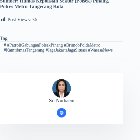
Sumber:
Humas Kepolisian Sektor (Polsek) Pinang,
Polres Metro Tangerang Kota
Post Views:
36
Tag
#
#PatroliGabunganPolsekPinang #BrimobPoldaMetro
#KamtibmasTangerang #JagaJakartaJagaSituasi #WasesaNews
Sri Nurhaeni