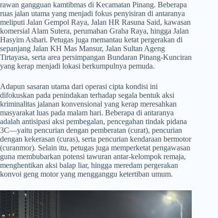
rawan gangguan kamtibmas di Kecamatan Pinang. Beberapa
ruas jalan utama yang menjadi fokus penyisiran di antaranya
meliputi Jalan Gempol Raya, Jalan HR Rasuna Said, kawasan
komersial Alam Sutera, perumahan Graha Raya, hingga Jalan
Hasyim Ashari. Petugas juga memantau ketat pergerakan di
sepanjang Jalan KH Mas Mansur, Jalan Sultan Ageng
Tirtayasa, serta area persimpangan Bundaran Pinang-Kunciran
yang kerap menjadi lokasi berkumpulnya pemuda.
​Adapun sasaran utama dari operasi cipta kondisi ini
difokuskan pada penindakan terhadap segala bentuk aksi
kriminalitas jalanan konvensional yang kerap meresahkan
masyarakat luas pada malam hari. Beberapa di antaranya
adalah antisipasi aksi pembegalan, pencegahan tindak pidana
3C—yaitu pencurian dengan pemberatan (curat), pencurian
dengan kekerasan (curas), serta pencurian kendaraan bermotor
(curanmor). Selain itu, petugas juga memperketat pengawasan
guna membubarkan potensi tawuran antar-kelompok remaja,
menghentikan aksi balap liar, hingga meredam pergerakan
konvoi geng motor yang mengganggu ketertiban umum.