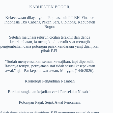
KABUPATEN BOGOR,
Kekecewaan dilayangkan Par, nasabah PT BFI Finance
Indonesia Tbk Cabang Pekan Sari, Cibinong, Kabupaten
Bogor.
Setelah melunasi seluruh cicilan terakhir dan denda
keterlambatan, ia mengaku dipersulit saat menagih
pengembalian dana potongan pajak kendaraan yang dijanjikan
pihak BFI.
“Sudah menyelesaikan semua kewajiban, tapi dipersulit.
Rasanya tertipu, pernyataan staf tidak sesuai kesepakatan
awal,” ujar Par kepada wartawan, Minggu, (14/6/2026).
Kronologi Pengaduan Nasabah
Berikut rangkaian kejadian versi Par selaku Nasabah
Potongan Pajak Sejak Awal Pencairan.
Sejak dana pinjaman dicairkan, BFI memotong sejumlah uang