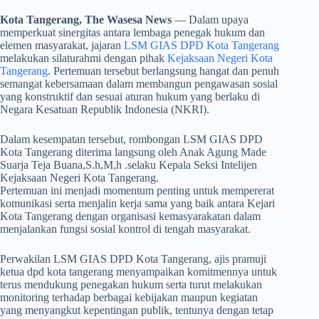
Kota Tangerang, The Wasesa News
— Dalam upaya
memperkuat sinergitas antara lembaga penegak hukum dan
elemen masyarakat, jajaran
LSM GIAS DPD Kota Tangerang
melakukan silaturahmi dengan pihak
Kejaksaan Negeri Kota
Tangerang
. Pertemuan tersebut berlangsung hangat dan penuh
semangat kebersamaan dalam membangun pengawasan sosial
yang konstruktif dan sesuai aturan hukum yang berlaku di
Negara Kesatuan Republik Indonesia (NKRI).
Dalam kesempatan tersebut, rombongan LSM GIAS DPD
Kota Tangerang diterima langsung oleh Anak Agung Made
Suarja Teja Buana,S.h,M,h .selaku Kepala Seksi Intelijen
Kejaksaan Negeri Kota Tangerang.
Pertemuan ini menjadi momentum penting untuk mempererat
komunikasi serta menjalin kerja sama yang baik antara Kejari
Kota Tangerang dengan organisasi kemasyarakatan dalam
menjalankan fungsi sosial kontrol di tengah masyarakat.
Perwakilan LSM GIAS DPD Kota Tangerang, ajis pramuji
ketua dpd kota tangerang menyampaikan komitmennya untuk
terus mendukung penegakan hukum serta turut melakukan
monitoring terhadap berbagai kebijakan maupun kegiatan
yang menyangkut kepentingan publik, tentunya dengan tetap