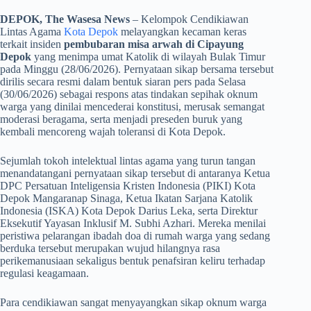
DEPOK, The Wasesa News
– Kelompok Cendikiawan
Lintas Agama
Kota Depok
melayangkan kecaman keras
terkait insiden
pembubaran misa arwah di Cipayung
Depok
yang menimpa umat Katolik di wilayah Bulak Timur
pada Minggu (28/06/2026). Pernyataan sikap bersama tersebut
dirilis secara resmi dalam bentuk siaran pers pada Selasa
(30/06/2026) sebagai respons atas tindakan sepihak oknum
warga yang dinilai mencederai konstitusi, merusak semangat
moderasi beragama, serta menjadi preseden buruk yang
kembali mencoreng wajah toleransi di Kota Depok.
​Sejumlah tokoh intelektual lintas agama yang turun tangan
menandatangani pernyataan sikap tersebut di antaranya Ketua
DPC Persatuan Inteligensia Kristen Indonesia (PIKI) Kota
Depok Mangaranap Sinaga, Ketua Ikatan Sarjana Katolik
Indonesia (ISKA) Kota Depok Darius Leka, serta Direktur
Eksekutif Yayasan Inklusif M. Subhi Azhari. Mereka menilai
peristiwa pelarangan ibadah doa di rumah warga yang sedang
berduka tersebut merupakan wujud hilangnya rasa
perikemanusiaan sekaligus bentuk penafsiran keliru terhadap
regulasi keagamaan.
​Para cendikiawan sangat menyayangkan sikap oknum warga