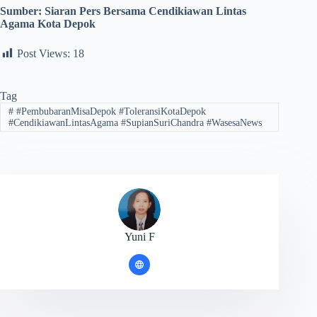
Sumber:
Siaran Pers Bersama Cendikiawan Lintas
Agama Kota Depok
Post Views:
18
Tag
#
#PembubaranMisaDepok #ToleransiKotaDepok
#CendikiawanLintasAgama #SupianSuriChandra #WasesaNews
Yuni F