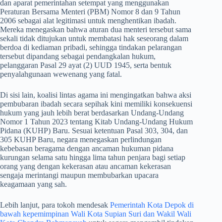
dan aparat pemerintahan setempat yang menggunakan
Peraturan Bersama Menteri (PBM) Nomor 8 dan 9 Tahun
2006 sebagai alat legitimasi untuk menghentikan ibadah.
Mereka menegaskan bahwa aturan dua menteri tersebut sama
sekali tidak ditujukan untuk membatasi hak seseorang dalam
berdoa di kediaman pribadi, sehingga tindakan pelarangan
tersebut dipandang sebagai pendangkalan hukum,
pelanggaran Pasal 29 ayat (2) UUD 1945, serta bentuk
penyalahgunaan wewenang yang fatal.
​Di sisi lain, koalisi lintas agama ini mengingatkan bahwa aksi
pembubaran ibadah secara sepihak kini memiliki konsekuensi
hukum yang jauh lebih berat berdasarkan Undang-Undang
Nomor 1 Tahun 2023 tentang Kitab Undang-Undang Hukum
Pidana (KUHP) Baru. Sesuai ketentuan Pasal 303, 304, dan
305 KUHP Baru, negara menegaskan perlindungan
kebebasan beragama dengan ancaman hukuman pidana
kurungan selama satu hingga lima tahun penjara bagi setiap
orang yang dengan kekerasan atau ancaman kekerasan
sengaja merintangi maupun membubarkan upacara
keagamaan yang sah.
​Lebih lanjut, para tokoh mendesak
Pemerintah Kota Depok di
bawah kepemimpinan Wali Kota Supian Suri dan Wakil Wali