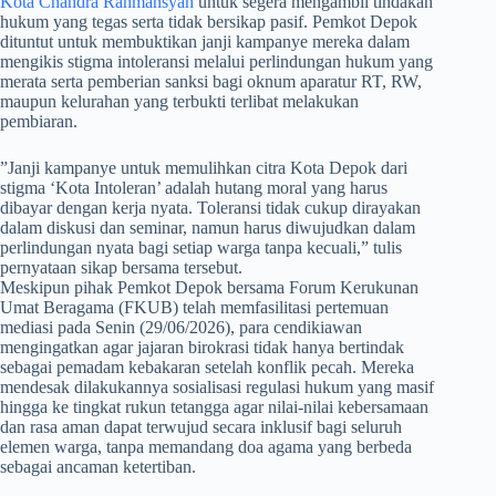
Kota Chandra Rahmansyah
untuk segera mengambil tindakan
hukum yang tegas serta tidak bersikap pasif. Pemkot Depok
dituntut untuk membuktikan janji kampanye mereka dalam
mengikis stigma intoleransi melalui perlindungan hukum yang
merata serta pemberian sanksi bagi oknum aparatur RT, RW,
maupun kelurahan yang terbukti terlibat melakukan
pembiaran.
​”Janji kampanye untuk memulihkan citra Kota Depok dari
stigma ‘Kota Intoleran’ adalah hutang moral yang harus
dibayar dengan kerja nyata. Toleransi tidak cukup dirayakan
dalam diskusi dan seminar, namun harus diwujudkan dalam
perlindungan nyata bagi setiap warga tanpa kecuali,” tulis
pernyataan sikap bersama tersebut.
​Meskipun pihak Pemkot Depok bersama Forum Kerukunan
Umat Beragama (FKUB) telah memfasilitasi pertemuan
mediasi pada Senin (29/06/2026), para cendikiawan
mengingatkan agar jajaran birokrasi tidak hanya bertindak
sebagai pemadam kebakaran setelah konflik pecah. Mereka
mendesak dilakukannya sosialisasi regulasi hukum yang masif
hingga ke tingkat rukun tetangga agar nilai-nilai kebersamaan
dan rasa aman dapat terwujud secara inklusif bagi seluruh
elemen warga, tanpa memandang doa agama yang berbeda
sebagai ancaman ketertiban.