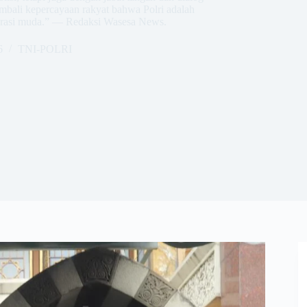
embali kepercayaan rakyat bahwa Polri adalah
erasi muda.” — Redaksi Wasesa News.
6
TNI-POLRI