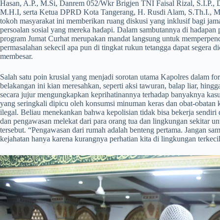
Hasan, A.P., M.Si, Danrem 052/Wkr Brigjen TNI Faisal Rizal, S.I.P., 
M.H.I, serta Ketua DPRD Kota Tangerang, H. Rusdi Alam, S.Th.I., M
tokoh masyarakat ini memberikan ruang diskusi yang inklusif bagi j
persoalan sosial yang mereka hadapi. Dalam sambutannya di hadapan
program Jumat Curhat merupakan mandat langsung untuk memperpendek 
permasalahan sekecil apa pun di tingkat rukun tetangga dapat segera d
membesar.
​Salah satu poin krusial yang menjadi sorotan utama Kapolres dalam f
belakangan ini kian meresahkan, seperti aksi tawuran, balap liar, hin
secara jujur mengungkapkan keprihatinannya terhadap banyaknya kasu
yang seringkali dipicu oleh konsumsi minuman keras dan obat-obatan ke
ilegal. Beliau menekankan bahwa kepolisian tidak bisa bekerja sendiri
dan pengawasan melekat dari para orang tua dan lingkungan sekitar u
tersebut. “Pengawasan dari rumah adalah benteng pertama. Jangan sam
kejahatan hanya karena kurangnya perhatian kita di lingkungan terkecil