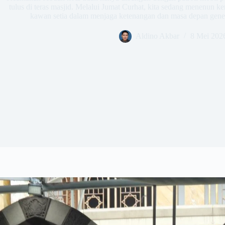
tulus di teras masjid. Melalui Jumat Curhat, kita sedang menenun k
kawan setia dalam menjaga ketenangan dan masa depan gen
Aldino Akbar
8 Mei 202