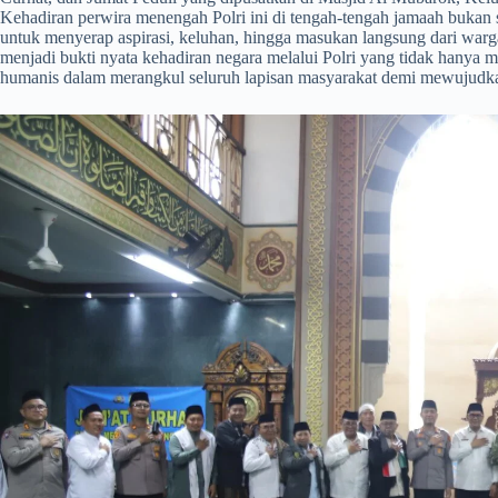
Kehadiran perwira menengah Polri ini di tengah-tengah jamaah bukan s
untuk menyerap aspirasi, keluhan, hingga masukan langsung dari warg
menjadi bukti nyata kehadiran negara melalui Polri yang tidak hanya m
humanis dalam merangkul seluruh lapisan masyarakat demi mewujudk