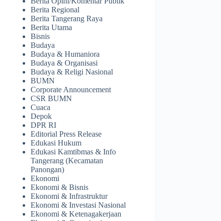
Berita Opini/Komentar Publik
Berita Regional
Berita Tangerang Raya
Berita Utama
Bisnis
Budaya
Budaya & Humaniora
Budaya & Organisasi
Budaya & Religi Nasional
BUMN
Corporate Announcement
CSR BUMN
Cuaca
Depok
DPR RI
Editorial Press Release
Edukasi Hukum
Edukasi Kamtibmas & Info
Tangerang (Kecamatan
Panongan)
Ekonomi
Ekonomi & Bisnis
Ekonomi & Infrastruktur
Ekonomi & Investasi Nasional
Ekonomi & Ketenagakerjaan