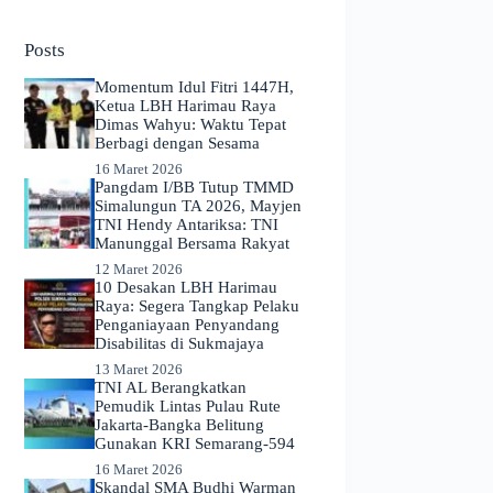
No
results
Posts
Momentum Idul Fitri 1447H,
Ketua LBH Harimau Raya
Dimas Wahyu: Waktu Tepat
Berbagi dengan Sesama
16 Maret 2026
Pangdam I/BB Tutup TMMD
Simalungun TA 2026, Mayjen
TNI Hendy Antariksa: TNI
Manunggal Bersama Rakyat
12 Maret 2026
​10 Desakan LBH Harimau
Raya: Segera Tangkap Pelaku
Penganiayaan Penyandang
Disabilitas di Sukmajaya
13 Maret 2026
TNI AL Berangkatkan
Pemudik Lintas Pulau Rute
Jakarta-Bangka Belitung
Gunakan KRI Semarang-594
16 Maret 2026
Skandal SMA Budhi Warman