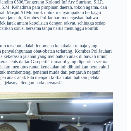
Dandim 0506/Tangerang Kolonel Inf Ary Sutrisno, S.I.P.,
.S.M. Kehadiran para pimpinan daerah, tokoh agama, dan
amaah Masjid Al Mubarok untuk menyampaikan berbagai
 para jamaah, Kombes Pol Jauhari menegaskan bahwa
jarak antara kepolisian dengan rakyat, sehingga setiap
icarikan solusi bersama tanpa harus menunggu konflik
orum tersebut adalah fenomena kenakalan remaja yang
gga penyalahgunaan obat-obatan terlarang. Kombes Pol Jauhari
s kekerasan jalanan yang melibatkan anak di bawah umur,
ras jenis daftar G seperti Tramadol yang diperoleh secara
 dalam memutus rantai kenakalan ini; dibutuhkan peran aktif
ntuk membentengi generasi muda dari pengaruh negatif
pai anak-anak kita menjadi korban atau bahkan pelaku
,” jelasnya dengan nada persuasif.