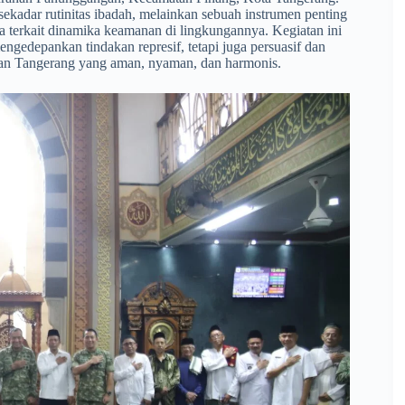
ekadar rutinitas ibadah, melainkan sebuah instrumen penting
a terkait dinamika keamanan di lingkungannya. Kegiatan ini
engedepankan tindakan represif, tetapi juga persuasif dan
an Tangerang yang aman, nyaman, dan harmonis.