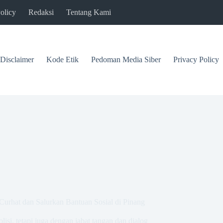
olicy
Redaksi
Tentang Kami
Disclaimer
Kode Etik
Pedoman Media Siber
Privacy Policy
urhat dan Salurkan Bantuan Sosial di Pinang
isi, tetapi juga dengan jabat tangan dan dialog