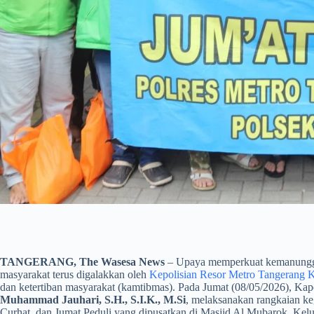
TANGERANG, The Wasesa News
– Upaya memperkuat kemanungga
masyarakat terus digalakkan oleh
Kepolisian Resor Metro Tangerang 
dan ketertiban masyarakat (kamtibmas). Pada Jumat (08/05/2026), Ka
Muhammad Jauhari, S.H., S.I.K., M.Si
, melaksanakan rangkaian keg
Curhat, dan Jumat Peduli yang dipusatkan di Masjid Al Mubarok, Ke