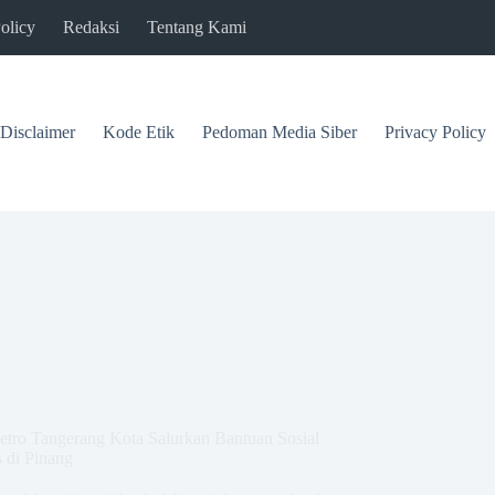
olicy
Redaksi
Tentang Kami
Disclaimer
Kode Etik
Pedoman Media Siber
Privacy Policy
tro Tangerang Kota Salurkan Bantuan Sosial
 di Pinang