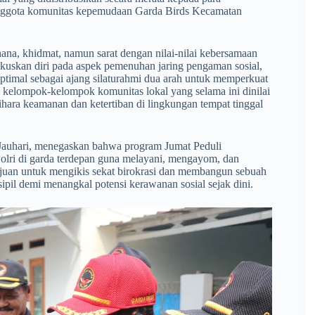
anggota komunitas kepemudaan Garda Birds Kecamatan
hana, khidmat, namun sarat dengan nilai-nilai kebersamaan
okuskan diri pada aspek pemenuhan jaring pengaman sosial,
timal sebagai ajang silaturahmi dua arah untuk memperkuat
 kelompok-kelompok komunitas lokal yang selama ini dinilai
ara keamanan dan ketertiban di lingkungan tempat tinggal
auhari, menegaskan bahwa program Jumat Peduli
i Polri di garda terdepan guna melayani, mengayom, dan
tujuan untuk mengikis sekat birokrasi dan membangun sebuah
ipil demi menangkal potensi kerawanan sosial sejak dini.