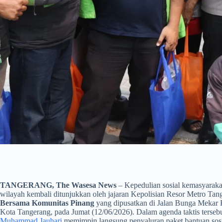
TANGERANG, The Wasesa News
– Kepedulian sosial kemasyaraka
wilayah kembali ditunjukkan oleh jajaran Kepolisian Resor Metro Ta
Bersama Komunitas Pinang
yang dipusatkan di Jalan Bunga Mekar
Kota Tangerang, pada Jumat (12/06/2026). Dalam agenda taktis terseb
Muhammad Jauhari
memimpin langsung penyaluran paket bantuan sosia