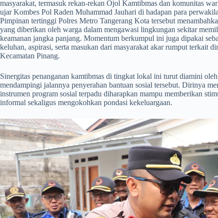
masyarakat, termasuk rekan-rekan Ojol Kamtibmas dan komunitas war
ujar Kombes Pol Raden Muhammad Jauhari di hadapan para perwakila
Pimpinan tertinggi Polres Metro Tangerang Kota tersebut menambahka
yang diberikan oleh warga dalam mengawasi lingkungan sekitar memilik
keamanan jangka panjang. Momentum berkumpul ini juga dipakai seba
keluhan, aspirasi, serta masukan dari masyarakat akar rumput terkait d
Kecamatan Pinang.
​Sinergitas penanganan kamtibmas di tingkat lokal ini turut diamini ole
mendampingi jalannya penyerahan bantuan sosial tersebut. Dirinya me
instrumen program sosial terpadu diharapkan mampu memberikan stimu
informal sekaligus mengokohkan pondasi kekeluargaan.