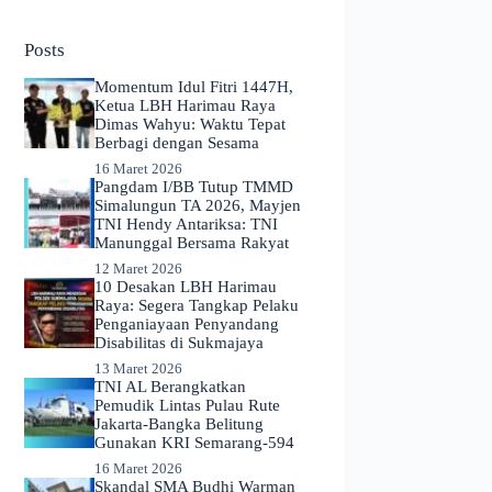
No
results
Posts
Momentum Idul Fitri 1447H,
Ketua LBH Harimau Raya
Dimas Wahyu: Waktu Tepat
Berbagi dengan Sesama
16 Maret 2026
Pangdam I/BB Tutup TMMD
Simalungun TA 2026, Mayjen
TNI Hendy Antariksa: TNI
Manunggal Bersama Rakyat
12 Maret 2026
​10 Desakan LBH Harimau
Raya: Segera Tangkap Pelaku
Penganiayaan Penyandang
Disabilitas di Sukmajaya
13 Maret 2026
TNI AL Berangkatkan
Pemudik Lintas Pulau Rute
Jakarta-Bangka Belitung
Gunakan KRI Semarang-594
16 Maret 2026
Skandal SMA Budhi Warman