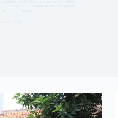
ibutuhkan sinergi dan kolaborasi dengan seluruh
nitas warga yang selama ini aktif membantu
n Muhammad Jauhari.
 2026
Polri