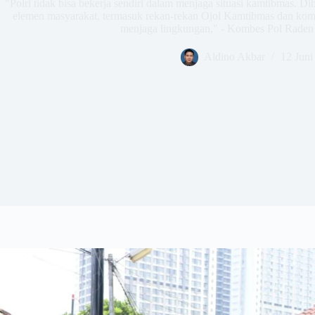
​"Polri tidak bisa bekerja sendiri dalam menjaga situasi kamtibmas. D
elemen masyarakat, termasuk rekan-rekan Ojol Kamtibmas dan komu
menjaga lingkungan," - Kombes Pol Rade
Aldino Akbar
12 Juni