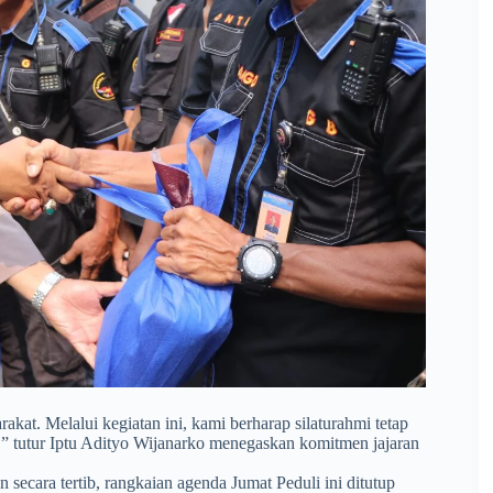
t. Melalui kegiatan ini, kami berharap silaturahmi tetap
,” tutur Iptu Adityo Wijanarko menegaskan komitmen jajaran
n secara tertib, rangkaian agenda Jumat Peduli ini ditutup