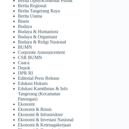
Berita Opini/Komentar Publik
Berita Regional
Berita Tangerang Raya
Berita Utama
Bisnis
Budaya
Budaya & Humaniora
Budaya & Organisasi
Budaya & Religi Nasional
BUMN
Corporate Announcement
CSR BUMN
Cuaca
Depok
DPR RI
Editorial Press Release
Edukasi Hukum
Edukasi Kamtibmas & Info
Tangerang (Kecamatan
Panongan)
Ekonomi
Ekonomi & Bisnis
Ekonomi & Infrastruktur
Ekonomi & Investasi Nasional
Ekonomi & Ketenagakerjaan