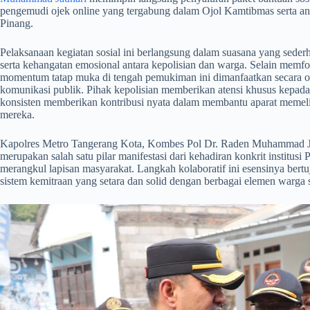
pengemudi ojek online yang tergabung dalam Ojol Kamtibmas serta 
Pinang.
​Pelaksanaan kegiatan sosial ini berlangsung dalam suasana yang seder
serta kehangatan emosional antara kepolisian dan warga. Selain memf
momentum tatap muka di tengah pemukiman ini dimanfaatkan secara op
komunikasi publik. Pihak kepolisian memberikan atensi khusus kepada
konsisten memberikan kontribusi nyata dalam membantu aparat memelih
mereka.
​Kapolres Metro Tangerang Kota, Kombes Pol Dr. Raden Muhammad J
merupakan salah satu pilar manifestasi dari kehadiran konkrit institus
merangkul lapisan masyarakat. Langkah kolaboratif ini esensinya ber
sistem kemitraan yang setara dan solid dengan berbagai elemen warga s