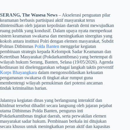
SERANG, The Wasesa News
– Akselerasi penguatan pilar
keamanan berbasis partisipasi aktif masyarakat terus
diintensifkan oleh jajaran kepolisian daerah demi mewujudkan
ruang publik yang kondusif. Dalam upaya nyata memperkuat
sistem keamanan swakarsa dan meningkatkan sinergitas yang
kokoh antara institusi Polri dengan elemen masyarakat, Subdit
Polmas Ditbinmas
Polda Banten
menggelar kegiatan
pembinaan strategis kepada Kelompok Sadar Keamanan dan
Ketertiban Masyarakat (Pokdarkamtibmas) yang bertempat di
wilayah hukum Serang, Banten, Selasa (19/05/2026). Agenda
kedinasan ini diselenggarakan sebagai langkah taktis preventif
Korps Bhayangkara
dalam mengonsolidasikan kekuatan
pengamanan swakarsa di tingkat akar rumput guna
membentengi wilayah pemukiman dari potensi ancaman
tindak kriminalitas harian.
​Jalannya kegiatan dinas yang berlangsung interaktif dan
khidmat tersebut dihadiri secara langsung oleh jajaran pejabat
utama Ditbinmas Polda Banten, pengurus inti
Pokdarkamtibmas tingkat daerah, serta perwakilan elemen
masyarakat sadar hukum. Pembinaan berkala ini ditujukan
secara khusus untuk meningkatkan peran aktif dan kapasitas