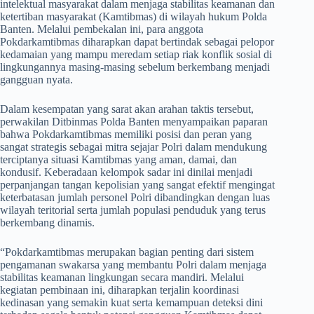
intelektual masyarakat dalam menjaga stabilitas keamanan dan
ketertiban masyarakat (Kamtibmas) di wilayah hukum Polda
Banten. Melalui pembekalan ini, para anggota
Pokdarkamtibmas diharapkan dapat bertindak sebagai pelopor
kedamaian yang mampu meredam setiap riak konflik sosial di
lingkungannya masing-masing sebelum berkembang menjadi
gangguan nyata.
​Dalam kesempatan yang sarat akan arahan taktis tersebut,
perwakilan Ditbinmas Polda Banten menyampaikan paparan
bahwa Pokdarkamtibmas memiliki posisi dan peran yang
sangat strategis sebagai mitra sejajar Polri dalam mendukung
terciptanya situasi Kamtibmas yang aman, damai, dan
kondusif. Keberadaan kelompok sadar ini dinilai menjadi
perpanjangan tangan kepolisian yang sangat efektif mengingat
keterbatasan jumlah personel Polri dibandingkan dengan luas
wilayah teritorial serta jumlah populasi penduduk yang terus
berkembang dinamis.
​“Pokdarkamtibmas merupakan bagian penting dari sistem
pengamanan swakarsa yang membantu Polri dalam menjaga
stabilitas keamanan lingkungan secara mandiri. Melalui
kegiatan pembinaan ini, diharapkan terjalin koordinasi
kedinasan yang semakin kuat serta kemampuan deteksi dini