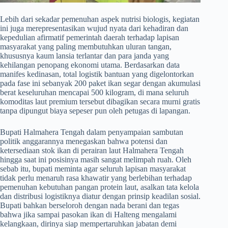
​Lebih dari sekadar pemenuhan aspek nutrisi biologis, kegiatan
ini juga merepresentasikan wujud nyata dari kehadiran dan
kepedulian afirmatif pemerintah daerah terhadap lapisan
masyarakat yang paling membutuhkan uluran tangan,
khususnya kaum lansia terlantar dan para janda yang
kehilangan penopang ekonomi utama. Berdasarkan data
manifes kedinasan, total logistik bantuan yang digelontorkan
pada fase ini sebanyak 200 paket ikan segar dengan akumulasi
berat keseluruhan mencapai 500 kilogram, di mana seluruh
komoditas laut premium tersebut dibagikan secara murni gratis
tanpa dipungut biaya sepeser pun oleh petugas di lapangan.
​Bupati Halmahera Tengah dalam penyampaian sambutan
politik anggarannya menegaskan bahwa potensi dan
ketersediaan stok ikan di perairan laut Halmahera Tengah
hingga saat ini posisinya masih sangat melimpah ruah. Oleh
sebab itu, bupati meminta agar seluruh lapisan masyarakat
tidak perlu menaruh rasa khawatir yang berlebihan terhadap
pemenuhan kebutuhan pangan protein laut, asalkan tata kelola
dan distribusi logistiknya diatur dengan prinsip keadilan sosial.
Bupati bahkan berseloroh dengan nada berani dan tegas
bahwa jika sampai pasokan ikan di Halteng mengalami
kelangkaan, dirinya siap mempertaruhkan jabatan demi