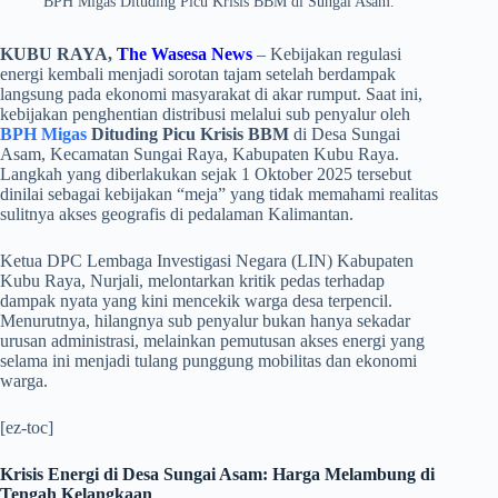
BPH Migas Dituding Picu Krisis BBM di Sungai Asam.
KUBU RAYA,
The Wasesa News
– Kebijakan regulasi
energi kembali menjadi sorotan tajam setelah berdampak
langsung pada ekonomi masyarakat di akar rumput. Saat ini,
kebijakan penghentian distribusi melalui sub penyalur oleh
BPH Migas
Dituding Picu Krisis BBM
di Desa Sungai
Asam, Kecamatan Sungai Raya, Kabupaten Kubu Raya.
Langkah yang diberlakukan sejak 1 Oktober 2025 tersebut
dinilai sebagai kebijakan “meja” yang tidak memahami realitas
sulitnya akses geografis di pedalaman Kalimantan.
​Ketua DPC Lembaga Investigasi Negara (LIN) Kabupaten
Kubu Raya, Nurjali, melontarkan kritik pedas terhadap
dampak nyata yang kini mencekik warga desa terpencil.
Menurutnya, hilangnya sub penyalur bukan hanya sekadar
urusan administrasi, melainkan pemutusan akses energi yang
selama ini menjadi tulang punggung mobilitas dan ekonomi
warga.
[ez-toc]
Krisis Energi di Desa Sungai Asam: Harga Melambung di
Tengah Kelangkaan