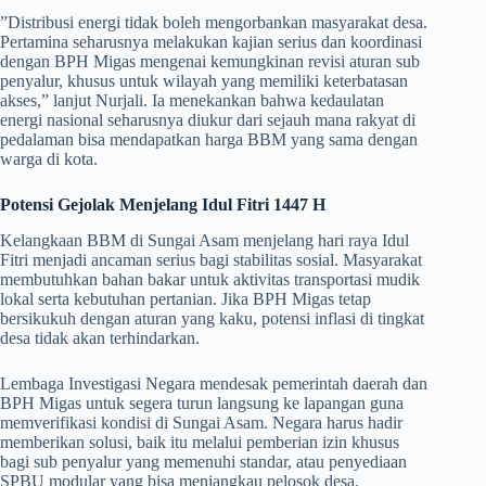
​”Distribusi energi tidak boleh mengorbankan masyarakat desa.
Pertamina seharusnya melakukan kajian serius dan koordinasi
dengan BPH Migas mengenai kemungkinan revisi aturan sub
penyalur, khusus untuk wilayah yang memiliki keterbatasan
akses,” lanjut Nurjali. Ia menekankan bahwa kedaulatan
energi nasional seharusnya diukur dari sejauh mana rakyat di
pedalaman bisa mendapatkan harga BBM yang sama dengan
warga di kota.
Potensi Gejolak Menjelang Idul Fitri 1447 H
​Kelangkaan BBM di Sungai Asam menjelang hari raya Idul
Fitri menjadi ancaman serius bagi stabilitas sosial. Masyarakat
membutuhkan bahan bakar untuk aktivitas transportasi mudik
lokal serta kebutuhan pertanian. Jika BPH Migas tetap
bersikukuh dengan aturan yang kaku, potensi inflasi di tingkat
desa tidak akan terhindarkan.
​Lembaga Investigasi Negara mendesak pemerintah daerah dan
BPH Migas untuk segera turun langsung ke lapangan guna
memverifikasi kondisi di Sungai Asam. Negara harus hadir
memberikan solusi, baik itu melalui pemberian izin khusus
bagi sub penyalur yang memenuhi standar, atau penyediaan
SPBU modular yang bisa menjangkau pelosok desa.