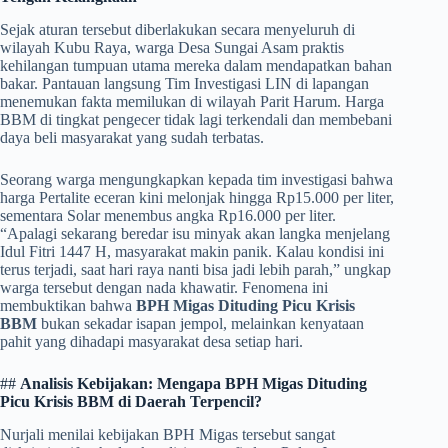
​Sejak aturan tersebut diberlakukan secara menyeluruh di
wilayah Kubu Raya, warga Desa Sungai Asam praktis
kehilangan tumpuan utama mereka dalam mendapatkan bahan
bakar. Pantauan langsung Tim Investigasi LIN di lapangan
menemukan fakta memilukan di wilayah Parit Harum. Harga
BBM di tingkat pengecer tidak lagi terkendali dan membebani
daya beli masyarakat yang sudah terbatas.
​Seorang warga mengungkapkan kepada tim investigasi bahwa
harga Pertalite eceran kini melonjak hingga Rp15.000 per liter,
sementara Solar menembus angka Rp16.000 per liter.
“Apalagi sekarang beredar isu minyak akan langka menjelang
Idul Fitri 1447 H, masyarakat makin panik. Kalau kondisi ini
terus terjadi, saat hari raya nanti bisa jadi lebih parah,” ungkap
warga tersebut dengan nada khawatir. Fenomena ini
membuktikan bahwa
BPH Migas Dituding Picu Krisis
BBM
bukan sekadar isapan jempol, melainkan kenyataan
pahit yang dihadapi masyarakat desa setiap hari.
​##
Analisis Kebijakan: Mengapa BPH Migas Dituding
Picu Krisis BBM di Daerah Terpencil?
​Nurjali menilai kebijakan BPH Migas tersebut sangat