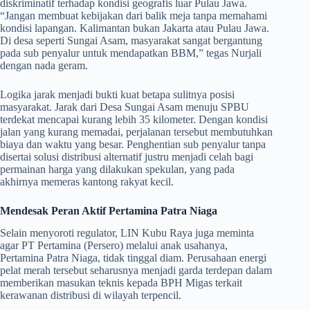
diskriminatif terhadap kondisi geografis luar Pulau Jawa.
“Jangan membuat kebijakan dari balik meja tanpa memahami
kondisi lapangan. Kalimantan bukan Jakarta atau Pulau Jawa.
Di desa seperti Sungai Asam, masyarakat sangat bergantung
pada sub penyalur untuk mendapatkan BBM,” tegas Nurjali
dengan nada geram.
​Logika jarak menjadi bukti kuat betapa sulitnya posisi
masyarakat. Jarak dari Desa Sungai Asam menuju SPBU
terdekat mencapai kurang lebih 35 kilometer. Dengan kondisi
jalan yang kurang memadai, perjalanan tersebut membutuhkan
biaya dan waktu yang besar. Penghentian sub penyalur tanpa
disertai solusi distribusi alternatif justru menjadi celah bagi
permainan harga yang dilakukan spekulan, yang pada
akhirnya memeras kantong rakyat kecil.
Mendesak Peran Aktif Pertamina Patra Niaga
​Selain menyoroti regulator, LIN Kubu Raya juga meminta
agar PT Pertamina (Persero) melalui anak usahanya,
Pertamina Patra Niaga, tidak tinggal diam. Perusahaan energi
pelat merah tersebut seharusnya menjadi garda terdepan dalam
memberikan masukan teknis kepada BPH Migas terkait
kerawanan distribusi di wilayah terpencil.