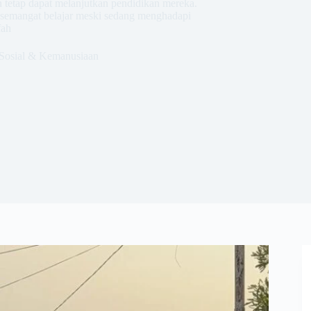
 tetap dapat melanjutkan pendidikan mereka.
 semangat belajar meski sedang menghadapi
fah
Sosial & Kemanusiaan