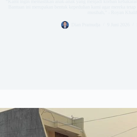
​“Kami ingin memastikan anak-anak yang menjadi korban kebakaran
Bantuan ini merupakan bentuk kepedulian kami agar mereka tetap
musibah,” - Royan Khali
Dian Pramudja
9 Juni 2026