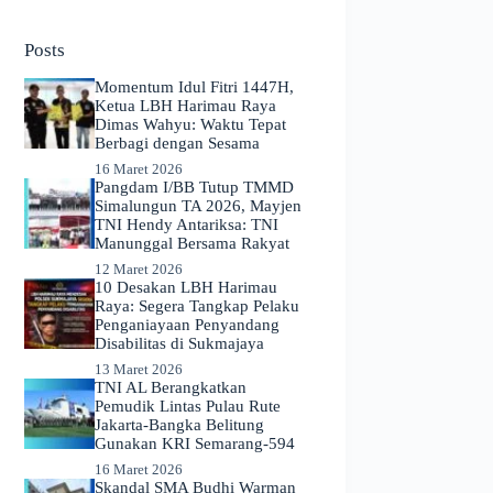
No
results
Posts
Momentum Idul Fitri 1447H,
Ketua LBH Harimau Raya
Dimas Wahyu: Waktu Tepat
Berbagi dengan Sesama
16 Maret 2026
Pangdam I/BB Tutup TMMD
Simalungun TA 2026, Mayjen
TNI Hendy Antariksa: TNI
Manunggal Bersama Rakyat
12 Maret 2026
​10 Desakan LBH Harimau
Raya: Segera Tangkap Pelaku
Penganiayaan Penyandang
Disabilitas di Sukmajaya
13 Maret 2026
TNI AL Berangkatkan
Pemudik Lintas Pulau Rute
Jakarta-Bangka Belitung
Gunakan KRI Semarang-594
16 Maret 2026
Skandal SMA Budhi Warman