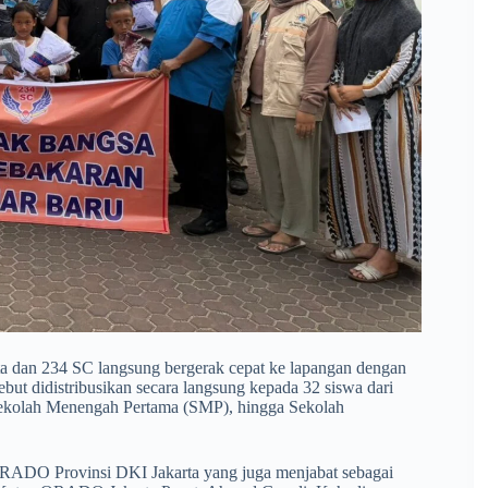
ta dan 234 SC langsung bergerak cepat ke lapangan dengan
ut didistribusikan secara langsung kepada 32 siswa dari
, Sekolah Menengah Pertama (SMP), hingga Sekolah
 ORADO Provinsi DKI Jakarta yang juga menjabat sebagai