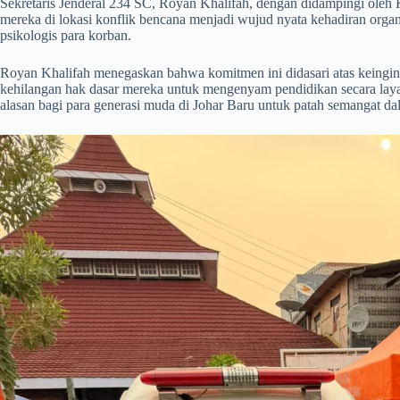
Sekretaris Jenderal 234 SC, Royan Khalifah, dengan didampingi ole
mereka di lokasi konflik bencana menjadi wujud nyata kehadiran org
psikologis para korban.
​Royan Khalifah menegaskan bahwa komitmen ini didasari atas keingin
kehilangan hak dasar mereka untuk mengenyam pendidikan secara layak
alasan bagi para generasi muda di Johar Baru untuk patah semangat d