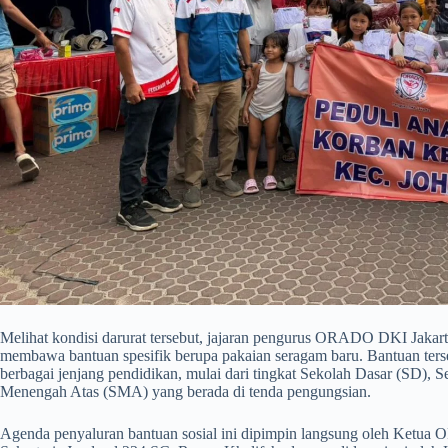
​Melihat kondisi darurat tersebut, jajaran pengurus ORADO DKI Jakar
membawa bantuan spesifik berupa pakaian seragam baru. Bantuan terseb
berbagai jenjang pendidikan, mulai dari tingkat Sekolah Dasar (SD)
Menengah Atas (SMA) yang berada di tenda pengungsian.
​Agenda penyaluran bantuan sosial ini dipimpin langsung oleh Ketua