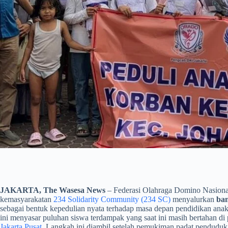
JAKARTA, The Wasesa News
– Federasi Olahraga Domino Nasiona
kemasyarakatan
234 Solidarity Community (234 SC)
menyalurkan
ban
sebagai bentuk kepedulian nyata terhadap masa depan pendidikan ana
ini menyasar puluhan siswa terdampak yang saat ini masih bertahan
Jakarta Pusat
. Langkah ini diambil setelah pemukiman padat penduduk 