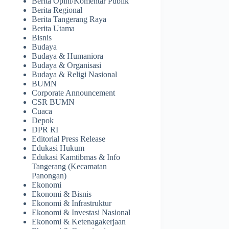
Berita Opini/Komentar Publik
Berita Regional
Berita Tangerang Raya
Berita Utama
Bisnis
Budaya
Budaya & Humaniora
Budaya & Organisasi
Budaya & Religi Nasional
BUMN
Corporate Announcement
CSR BUMN
Cuaca
Depok
DPR RI
Editorial Press Release
Edukasi Hukum
Edukasi Kamtibmas & Info
Tangerang (Kecamatan
Panongan)
Ekonomi
Ekonomi & Bisnis
Ekonomi & Infrastruktur
Ekonomi & Investasi Nasional
Ekonomi & Ketenagakerjaan