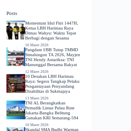
No
results
Posts
Momentum Idul Fitri 1447H,
Ketua LBH Harimau Raya
Dimas Wahyu: Waktu Tepat
Berbagi dengan Sesama
16 Maret 2026
Pangdam I/BB Tutup TMMD
Simalungun TA 2026, Mayjen
TNI Hendy Antariksa: TNI
Manunggal Bersama Rakyat
12 Maret 2026
​10 Desakan LBH Harimau
Raya: Segera Tangkap Pelaku
Penganiayaan Penyandang
Disabilitas di Sukmajaya
13 Maret 2026
TNI AL Berangkatkan
Pemudik Lintas Pulau Rute
Jakarta-Bangka Belitung
Gunakan KRI Semarang-594
16 Maret 2026
Skandal SMA Budhi Warman