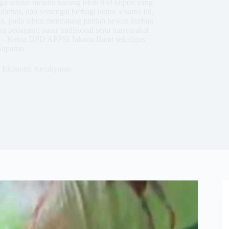
ga sekitar melalui kurang lebih 850 kupon yang
daritas, dan semangat berbagi untuk sesama ini,
pan, pada tahun mendatang jumlah hewan kurban
a pedagang pasar tradisional serta masyarakat
” - Ketua DPD APPSI Jakarta Barat sekaligus
Suparno.
Ekonomi Kerakyatan