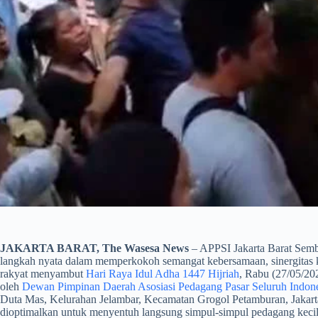
JAKARTA BARAT, The Wasesa News
– APPSI Jakarta Barat Semb
langkah nyata dalam memperkokoh semangat kebersamaan, sinergitas k
rakyat menyambut
Hari Raya Idul Adha 1447 Hijriah
, Rabu (27/05/20
oleh
Dewan Pimpinan Daerah Asosiasi Pedagang Pasar Seluruh Indone
Duta Mas, Kelurahan Jelambar, Kecamatan Grogol Petamburan, Jakarta 
dioptimalkan untuk menyentuh langsung simpul-simpul pedagang kecil se