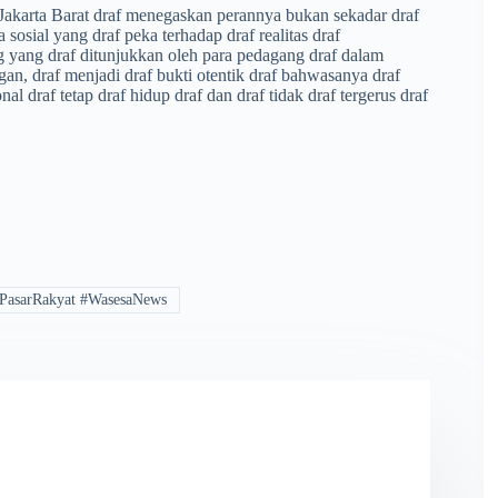
 Jakarta Barat draf menegaskan perannya bukan sekadar draf
sosial yang draf peka terhadap draf realitas draf
g yang draf ditunjukkan oleh para pedagang draf dalam
ngan, draf menjadi draf bukti otentik draf bahwasanya draf
onal draf tetap draf hidup draf dan draf tidak draf tergerus draf
PasarRakyat #WasesaNews