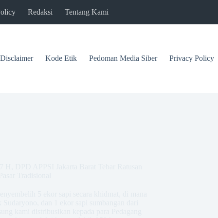
olicy
Redaksi
Tentang Kami
Disclaimer
Kode Etik
Pedoman Media Siber
Privacy Policy
47 H, DPD APPSI Jakarta Barat Tebar Ratusan
asar Tradisional
enyembelih 5 ekor sapi secara khidmat, di mana
Sudaryono, dan 1 ekor sapi sumbangan dari
sung kami distribusikan kepada para Pedagang