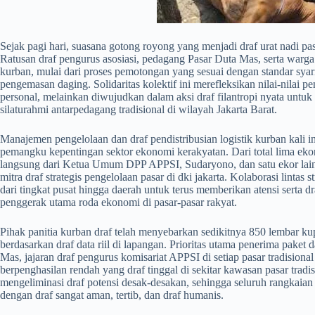
​Sejak pagi hari, suasana gotong royong yang menjadi draf urat nadi pas
Ratusan draf pengurus asosiasi, pedagang Pasar Duta Mas, serta warg
kurban, mulai dari proses pemotongan yang sesuai dengan standar sya
pengemasan daging. Solidaritas kolektif ini merefleksikan nilai-nilai p
personal, melainkan diwujudkan dalam aksi draf filantropi nyata untu
silaturahmi antarpedagang tradisional di wilayah Jakarta Barat.
​Manajemen pengelolaan dan draf pendistribusian logistik kurban kali i
pemangku kepentingan sektor ekonomi kerakyatan. Dari total lima eko
langsung dari Ketua Umum DPP APPSI, Sudaryono, dan satu ekor lainn
mitra draf strategis pengelolaan pasar di dki jakarta. Kolaborasi linta
dari tingkat pusat hingga daerah untuk terus memberikan atensi serta d
penggerak utama roda ekonomi di pasar-pasar rakyat.
​Pihak panitia kurban draf telah menyebarkan sedikitnya 850 lembar kup
berdasarkan draf data riil di lapangan. Prioritas utama penerima paket
Mas, jajaran draf pengurus komisariat APPSI di setiap pasar tradisional
berpenghasilan rendah yang draf tinggal di sekitar kawasan pasar tradisi
mengeliminasi draf potensi desak-desakan, sehingga seluruh rangkaian dra
dengan draf sangat aman, tertib, dan draf humanis.