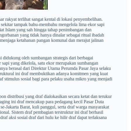
ar rakyat terlihat sangat kental di lokasi penyembelihan.
a sekitar tampak bahu-membahu mengelola lima ekor sapi
riat Islam yang sah hingga tahap penimbangan dan
engorbanan yang tidak hanya dinalar sebagai ritual ibadah
k menjaga ketahanan pangan komunal dan merajut jalinan
ni didukung oleh sumbangan strategis dari berbagai
r sapi yang dikelola, satu ekor merupakan sumbangan
ya berasal dari Direktur Utama Perumda Pasar Jaya selaku
s struktural ini draf membuktikan adanya komitmen yang kuat
raf stimulus sosial bagi para pelaku usaha mikro yang menjadi
on distribusi yang draf dialokasikan secara ketat dan terukur
 daging ini draf mencakup para pedagang kecil Pasar Duta
 se-Jakarta Barat, kuli panggul, serta draf warga masyarakat
onal. Sistem draf pembagian terstruktur ini draf berhasil
f aksi sosial draf dari hulu ke hilir draf dapat terlaksana