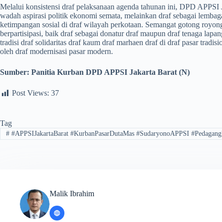
​Melalui konsistensi draf pelaksanaan agenda tahunan ini, DPD APPSI
wadah aspirasi politik ekonomi semata, melainkan draf sebagai lembaga 
ketimpangan sosial di draf wilayah perkotaan. Semangat gotong royon
berpartisipasi, baik draf sebagai donatur draf maupun draf tenaga lapa
tradisi draf solidaritas draf kaum draf marhaen draf di draf pasar tradisi
oleh draf modernisasi pasar modern.
Sumber: Panitia Kurban DPD APPSI Jakarta Barat (N)
Post Views:
37
Tag
#
#APPSIJakartaBarat #KurbanPasarDutaMas #SudaryonoAPPSI #Pedagang
Malik Ibrahim