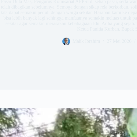
Pasar Duta Mas, Pengurus Komisariat APPSI di setiap pasar, serta war
telah dibagikan sebelumnya. Semoga dengan sikap rela berkorban, soli
kita dapat semakin peduli dengan warga sekitar. Harapan kami ke de
bisa lebih banyak lagi sehingga manfaatnya semakin meluas untuk par
sekitar agar semakin merasakan kebahagiaan Idul Adha yang sejati.
Ketua Panitia Kurban, Bapak 
Malik Ibrahim
27 Mei 2026