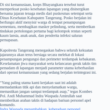
​Di sisi kemanusiaan, korps Bhayangkara tersebut turut
memperkuat posko kesehatan lapangan yang disinergikan
bersama jajaran tenaga medis dari puskesmas setempat serta
Dinas Kesehatan Kabupaten Tangerang. Posko berjalan ini
berfungsi aktif menyisir warga di tempat penampungan
sementara, membagikan masker pelindung, serta memberikan
tindakan pertolongan pertama bagi kelompok rentan seperti
kaum lansia, anak-anak, dan penderita infeksi saluran
pernapasan.
​Kapolresta Tangerang menegaskan bahwa seluruh kekuatan
jajarannya akan terus bersiaga secara melekat di lokasi
penampungan pengungsi dan perimeter terdampak kebakaran.
Keselamatan jiwa masyarakat serta kelancaran gerak taktis tim
pemadam di lapangan menjadi parameter utama keberhasilan
dari operasi kemanusiaan yang sedang berjalan terintegrasi ini.
​“Yang paling utama kami kerjakan saat ini adalah
memadamkan titik api dan menyelamatkan warga,
memastikan jangan sampai terdampak asap,” tegas Kombes
Pol. Andi Muhammad Indra Waspada Amirullah saat
memberikan arahan taktis di hadapan barisan personel apel
komando.
Indra Waspada menambahkan, keberadaan personel