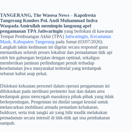
TANGERANG, The Wasesa News
–
Kapolresta
Tangerang Kombes Pol. Andi Muhammad Indra
Waspada Amirullah memimpin langsung apel
pengamanan TPA Jatiwaringin
yang berlokasi di kawasan
Tempat Pembuangan Akhir (TPA)
Jatiwaringin, Kecamatan
Mauk, Kabupaten Tangerang
pada Jumat (03/07/2026).
Langkah taktis kedinasan ini digelar secara responsif guna
memastikan seluruh proses lokalisir dan pemadaman titik api
oleh tim gabungan berjalan dengan optimal, sekaligus
memberikan jaminan perlindungan penuh terhadap
keselamatan jiwa masyarakat teritorial yang terdampak
sebaran kabut asap pekat.
​Dislokasi kekuatan personel dalam operasi pengamanan ini
difokuskan pada sterilisasi perimeter luar dan dalam area
terdampak guna mencegah masuknya pihak-pihak yang tidak
berkepentingan. Pengetatan ini dinilai sangat krusial untuk
melancarkan mobilisasi armada pemadam kebakaran,
buldozer, serta truk tangki air yang hilir mudik melakukan
pemadaman secara intensif di titik-titik api sisa pembakaran
sampah.