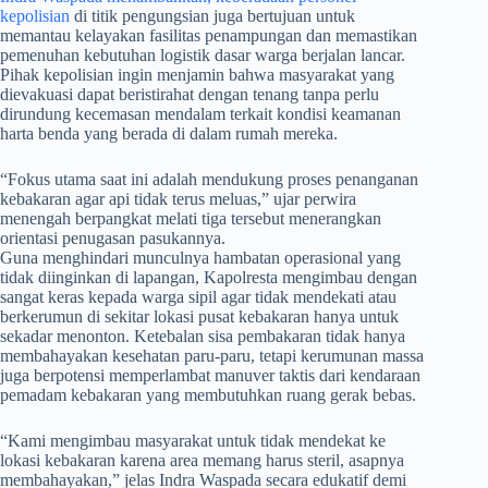
kepolisian
di titik pengungsian juga bertujuan untuk
memantau kelayakan fasilitas penampungan dan memastikan
pemenuhan kebutuhan logistik dasar warga berjalan lancar.
Pihak kepolisian ingin menjamin bahwa masyarakat yang
dievakuasi dapat beristirahat dengan tenang tanpa perlu
dirundung kecemasan mendalam terkait kondisi keamanan
harta benda yang berada di dalam rumah mereka.
​“Fokus utama saat ini adalah mendukung proses penanganan
kebakaran agar api tidak terus meluas,” ujar perwira
menengah berpangkat melati tiga tersebut menerangkan
orientasi penugasan pasukannya.
Guna menghindari munculnya hambatan operasional yang
tidak diinginkan di lapangan, Kapolresta mengimbau dengan
sangat keras kepada warga sipil agar tidak mendekati atau
berkerumun di sekitar lokasi pusat kebakaran hanya untuk
sekadar menonton. Ketebalan sisa pembakaran tidak hanya
membahayakan kesehatan paru-paru, tetapi kerumunan massa
juga berpotensi memperlambat manuver taktis dari kendaraan
pemadam kebakaran yang membutuhkan ruang gerak bebas.
​“Kami mengimbau masyarakat untuk tidak mendekat ke
lokasi kebakaran karena area memang harus steril, asapnya
membahayakan,” jelas Indra Waspada secara edukatif demi