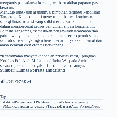
mengantisipasi adanya korban jiwa baru akibat paparan gas
beracun.
​Menutup rangkaian arahannya, pimpinan tertinggi kepolisian
Tangerang Kabupaten ini menyatakan bahwa komitmen
sinergi lintas instansi yang solid merupakan kunci utama
dalam mempercepat proses pemulihan situasi bencana ini.
Polresta Tangerang memastikan pengawalan keamanan dan
patroli wilayah akan terus dipertahaman secara penuh sampai
seluruh situasi lingkungan benar-benar dinyatakan normal dan
aman kembali oleh otoritas berwenang.
​“Keselamatan masyarakat adalah prioritas kami,” pungkas
Kombes Pol. Andi Muhammad Indra Waspada Amirullah
secara diplomatis mengakhiri amanat kedinasannya.
Sumber:
Humas Polresta Tangerang
Post Views:
54
Tag
#
#ApelPengamananTPAJatiwaringin #PolrestaTangerang
#MaukKabupatenTangerang #TanggapDaruratAsap #WasesaNews