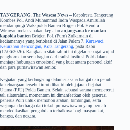
TANGERANG, The Wasesa News
– Kapolresta Tangerang
Kombes Pol. Andi Muhammad Indra Waspada Amirullah
mendampingi Wakapolda Banten Brigjen Pol. Hendra
Wirawan melaksanakan kegiatan
anjangsana ke mantan
kapolda banten
Brigjen Pol. (Purn) Zulkarnain di
kediamannya yang berlokasi di Jalan Palem 7,
Karawaci,
Kelurahan Bencongan, Kota Tangerang
, pada Rabu
(17/06/2026). Rangkaian silaturahmi ini digelar sebagai wujud
penghormatan serta bagian dari tradisi institusi Polri dalam
menjaga hubungan emosional yang kuat antara personel aktif
dan para purnawirawan senior.
​Kegiatan yang berlangsung dalam suasana hangat dan penuh
kekeluargaan tersebut turut dihadiri oleh jajaran Pejabat
Utama (PJU) Polda Banten. Selain sebagai sarana mempererat
tali silaturahmi, momentum ini dimanfaatkan oleh generasi
penerus Polri untuk memohon arahan, bimbingan, serta
wejangan berharga dari tokoh purnawirawan yang pernah
mendedikasikan pengabdian terbaiknya bagi masyarakat,
bangsa, dan negara.