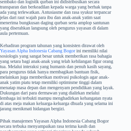
sembako dan logistik qurban ini didistribusikan secara
transparan dan berkeadilan kepada warga yang berhak tanpa
ada yang terlewatkan. Antusiasme dan rasa syukur terpancar
jelas dari raut wajah para ibu dan anak-anak yatim saat
menerima bungkusan daging qurban serta amplop santunan
yang diserahkan langsung oleh pengurus yayasan di dalam
aula pertemuan.
​Kehadiran program tahunan yang konsisten dirawat oleh
Yayasan Alpha Indonesia Cabang Bogor
ini memiliki nilai
sosiologis yang sangat besar untuk memberikan rasa bahagia
yang setara bagi anak-anak yang telah kehilangan figur orang
tua. Melalui interaksi yang humanis dan penuh kasih sayang,
para pengurus tidak hanya membagikan bantuan fisik,
melainkan juga memberikan motivasi psikologis agar anak-
anak yatim piatu tetap memiliki optimisme tinggi dalam
menatap masa depan dan mengenyam pendidikan yang layak.
Dukungan dari para dermawan yang dialirkan melalui
lembaga ini terbukti mampu menghadirkan kehangatan nyata
di atas meja makan keluarga-keluarga dhuafa yang selama ini
jarang menikmati hidangan bergizi.
​Pihak manajemen Yayasan Alpha Indonesia Cabang Bogor
secara terbuka menyampaikan rasa terima kasih dan