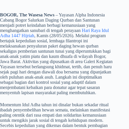
BOGOR, The Wasesa News
– Yayasan Alpha Indonesia
Cabang Bogor Salurkan Daging Qurban dan Santunan
menjadi potret keindahan berbagi kemanusiaan yang
menghangatkan sanubari di tengah perayaan
Hari Raya Idul
Adha 1447 Hijriah
, Kamis (28/05/2026). Melalui program
bertajuk kepedulian sosial, lembaga filantropi ini
melaksanakan penyaluran paket daging hewan qurban
sekaligus pemberian santunan tunai yang diperuntukkan bagi
anak-anak yatim piatu dan kaum dhuafa di wilayah Bogor,
Jawa Barat. Aktivitas yang dipusatkan di area Galeri Kegiatan
Yayasan tersebut berlangsung khidmat, tertib, dan penuh haru
sejak pagi hari dengan diawali doa bersama yang dipanjatkan
oleh puluhan anak-anak asuh. Langkah ini dioptimalkan
sebagai bagian dari kontrol sosial yang adaptif dalam
menjembatani kebaikan para donatur agar tepat sasaran
menyentuh lapisan masyarakat paling membutuhkan.
​Momentum Idul Adha tahun ini dinalar bukan sekadar ritual
ibadah penyembelihan hewan semata, melainkan manifestasi
paling otentik dari rasa empati dan solidaritas kemanusiaan
untuk mengikis jarak sosial di tengah kehidupan modern.
Secebis kepedulian yang dikemas dalam bentuk pembagian