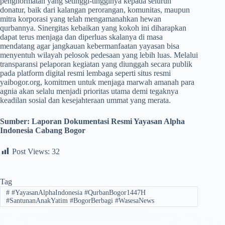
penghormatan yang setinggi-tingginya kepada seluruh
donatur, baik dari kalangan perorangan, komunitas, maupun
mitra korporasi yang telah mengamanahkan hewan
qurbannya. Sinergitas kebaikan yang kokoh ini diharapkan
dapat terus menjaga dan diperluas skalanya di masa
mendatang agar jangkauan kebermanfaatan yayasan bisa
menyentuh wilayah pelosok pedesaan yang lebih luas. Melalui
transparansi pelaporan kegiatan yang diunggah secara publik
pada platform digital resmi lembaga seperti situs resmi
yaibogor.org, komitmen untuk menjaga marwah amanah para
agnia akan selalu menjadi prioritas utama demi tegaknya
keadilan sosial dan kesejahteraan ummat yang merata.
Sumber: Laporan Dokumentasi Resmi Yayasan Alpha
Indonesia Cabang Bogor
Post Views:
32
Tag
#
#YayasanAlphaIndonesia #QurbanBogor1447H
#SantunanAnakYatim #BogorBerbagi #WasesaNews